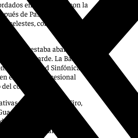
rdados en oro, acorde con la
espués de Pascua.
y celestes, con rosas, lilium,
, la plaza estaba abarrotada.
ausos de la tarde. La Banda
omo «la Trinidad Sinfónica» y
 en el mundo procesional
del cortejo.
ivas del barrio: Jara, Tiro,
 Guadalmedina, las calles
de Austria, la avenida de
 Los vecinos lanzaron pétalos