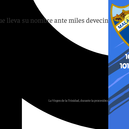
ue lleva su nombre ante miles devecinos y
La Virgen de la Trinidad, durante la procesión extraordinaria.
Hugo Cortés