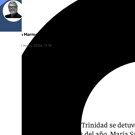
Francisco Marmolejo
domingo, 31 mayo 2026, 11:18
Compartir:
El barrio malagueño de la Trinidad se detuv
de sus días más señalados del año. María S