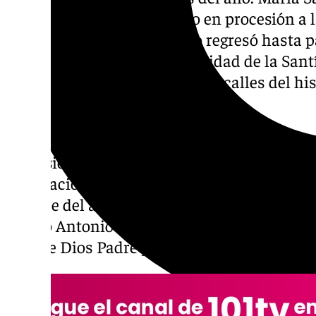
Coronada salió este sábado en procesión a l
Parroquia de San Pablo y no regresó hasta 
domingo 31 de mayo, Solemnidad de la Santí
seis horas de recorrido por las calles del hi
río Guadalmedina.
La jornada tenía un peso especial este año
procesión gloriosa tras la conmemoración d
Coronación Canónica de la sagrada imagen. E
octubre del año 2000 en la Catedral de Mál
obispo Antonio Dorado, quien la coronó «po
Hija de Dios Padre y por Esposa del Espíritu