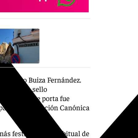
X-twitter
Francisco Buiza Fernández.
leva como sello
La corona que porta fue
para la Coronación Canónica
más festivo que el habitual de