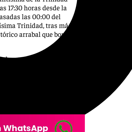
as 17:30 horas desde la
pasadas las 00:00 del
sima Trinidad, tras más de
stórico arrabal que bordea el
: la hermandad enmarcó la
el XXV aniversario de la
l acto tuvo lugar el 21 de
aga, de manos del entonces
r Madre de Dios Hijo, por
 Santo».