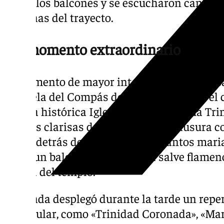
desde los balcones y se escucharon cantes 
esquinas del trayecto.
Un momento extraordinario
El momento de mayor intensidad llegó cerca 
plazuela del Compás de la Trinidad. Allí, el 
ante la histórica Iglesia de la Santísima Tri
monjas clarisas del convento de clausura co
desde detrás de las rejas, entre cantos mari
desdeun balcón cercano y una salve flamen
puerta del templo.
La banda desplegó durante la tarde un repe
a la titular, como «Trinidad Coronada», «Ma