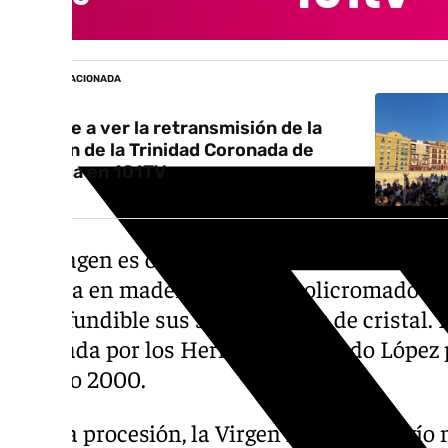
NOTICIA RELACIONADA
Vuelve a ver la retransmisión de la
Virgen de la Trinidad Coronada de
Málaga en 101TV
La imagen es obra del imaginero sevillano 
Tallada en madera de cedro policromado y l
inconfundible sus seis lágrimas de cristal. 
diseñada por los Hermanos Delgado López 
del año 2000.
Para la procesión, la Virgen lucía un atavío 