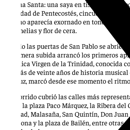
Semana Santa: una saya en tisú claro con bo
festividad de Pentecostés, cincuenta días d
El trono aparecía exornado en tonos blancos 
astromelias y flor de cera.
Cuando las puertas de San Pablo se abrieron
La primera subida arrancó los primeros apl
Sinfónica Virgen de la Trinidad, conocida c
con más de veinte años de historia musical
andaluz, marcó desde ese momento el ritmo 
El recorrido cubrió las calles más representat
Feijóo, la plaza Paco Márquez, la Ribera del
Trinidad, Malasaña, San Quintín, Don Juan 
Barcelona y la plaza de Bailén, entre otras.