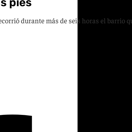
us pies
corrió durante más de seis horas el barrio q