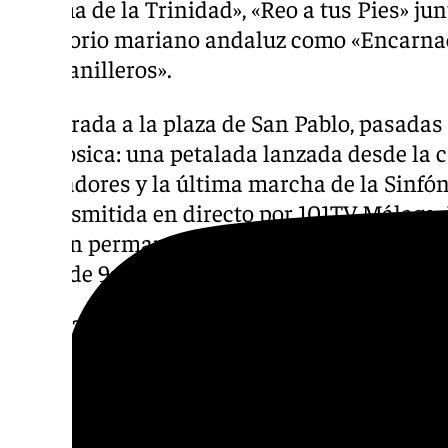
y «Alma de la Trinidad», «Reo a tus Pies» jun
repertorio mariano andaluz como «Encarna
Campanilleros».
La entrada a la plaza de San Pablo, pasadas 
apoteósica: una petalada lanzada desde la 
atronadores y la última marcha de la Sinfó
retransmitida en directo por 101TV Málaga.
imagen permanecerá expuesta para el besa
Pablo de 9:00 a 19:00 horas.
A las 12:00 se celebra la Función Principal 
anual de la hermandad, presidida por su dir
Llamas Fortes. Los actos concluirán el sábad
GranVerbena Trinitaria en la plaza de San 