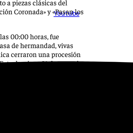
to a piezas clásicas del
ción Coronada» y «Pasan los
Youtube
las 00:00 horas, fue
casa de hermandad, vivas
nica cerraron una procesión
 Este domingo 31 de mayo, la
manos en la Parroquia de San
de Instituto, la misa solemne
ector espiritual, José Manuel
o 6 de junio con la III
Pablo