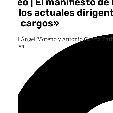
Vídeo | El manifiesto de
«Si los actuales dirigen
sus cargos»
Miguel Ángel Moreno y Antonio García Barbe
directiva