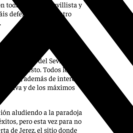
 toda la pasión sevillista y
igáis defendiendo nuestro
.
as históricas del Sevilla en
 el manifiesto. Todos los
fervores, además de intercalar
directiva y de los máximos
ón aludiendo a la paradoja
éxitos, pero esta vez para no
rta de Jerez, el sitio donde