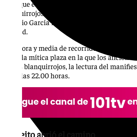
en la que estuvieron presentes en torno a 1
blanquirrojos fueron Miguel Ángel Moreno, a
Antonio García Barbeito, escritor y pregoner
entidad.
Tras hora y media de recorrido desde el E
hasta la mítica plaza en la que los aficionad
títulos blanquirrojos, la lectura del manifie
sobre las 22.00 horas.
Barbeito abrió el camino