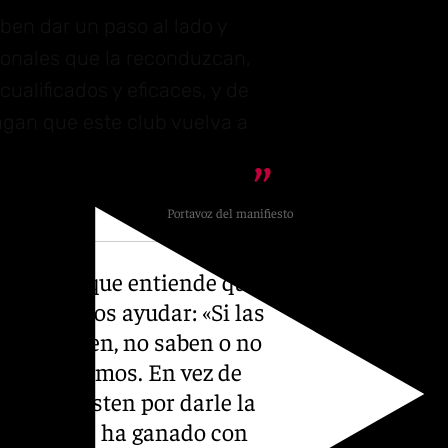
eben dar un paso al lado y
ionales que la reconduzcan,
ualificados y eficaces, y de
 hagan que este club vuelva a
Miguel Ángel Moreno
Portavoz del manifiesto
ital, aunque entiende que,
 aficionados ayudar: «Si las
b no pueden, no saben o no
 No fallaremos. En vez de
sta, apuesten por darle la
ición que se ha ganado con