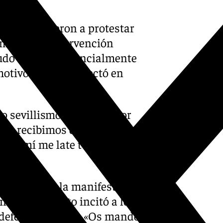
tas que salieron a protestar
omenzó su intervención
pudo acudir presencialmente
otivo que se proyectó en
ro sevillismo y empeño por
C que recibimos de nuestros
n, a mí me late tu escudo.
convocaron la manifestación
nados, Barbeito incitó a los
 defender al club: «Os mando