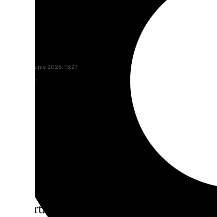
Javier Sotillo
viernes, 19 junio 2026, 13:27
Compartir:
La movilización del sevillismo del 18J termi
la Puerta de Jerez. Los encargados de poner 