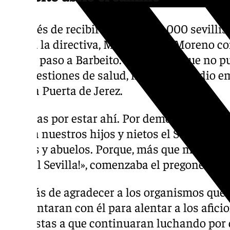
Después de recibir a los casi 10.000 sevillis
contra la directiva, Miguel Ángel Moreno c
dando paso a Barbeito. El escritor, que no 
por cuestiones de salud, mandó un audio em
toda la Puerta de Jerez.
«Gracias por estar ahí. Por demostrar vuest
dejar a nuestros hijos y nietos el Sevilla F
padres y abuelos. Porque, más que mi corazó
¡Viva el Sevilla!», comenzaba el pregonero.
Además de agradecer a los organismos que 
que contaran con él para alentar a los aficio
sevillistas a que continuaran luchando por