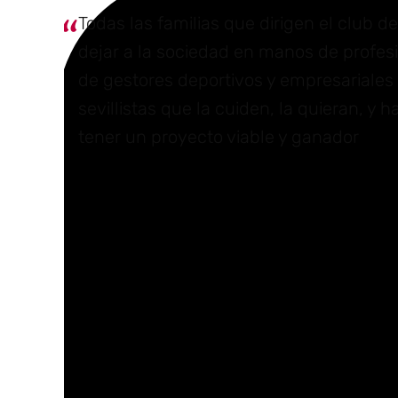
Todas las familias que dirigen el club d
dejar a la sociedad en manos de profes
de gestores deportivos y empresariales c
sevillistas que la cuiden, la quieran, y
tener un proyecto viable y ganador
También pidió la ansiada ampliación de cap
como no lo harán, solicitó que dejaran a los
familias accionariales que gobiernan el clu
quieren, que le den la palabra al sevillismo.
buscar un inversor de sentimiento no sevilli
palabra a esta noble, fiel, leal y exigente af