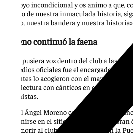
mi apoyo incondicional y os animo a que, con
el brillo de nuestra inmaculada historia, s
escudo, nuestra bandera y nuestra historia»
Moreno continuó la faena
El que pusiera voz dentro del club a las gest
los medios oficiales fue el encargado de leer
presentes lo acogieron con el mayor de los 
dicha lectura con cánticos en contra de la 
accionistas.
Miguel Ángel Moreno comenzó su intervenci
de reunirse en el sitio en el que se celebran 
dejar morir al club: «Aquí estamos, en la Pue