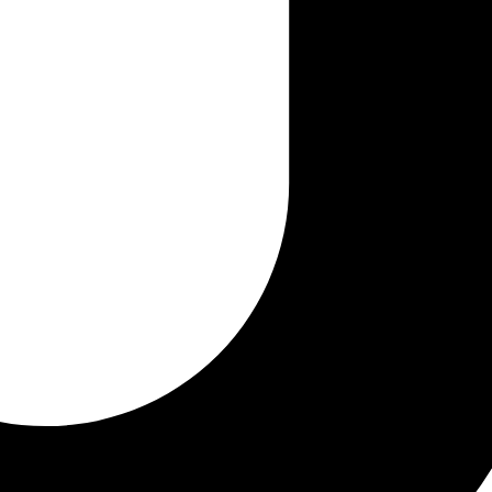
nó, como estaba previsto, en
el cierre a una movilización