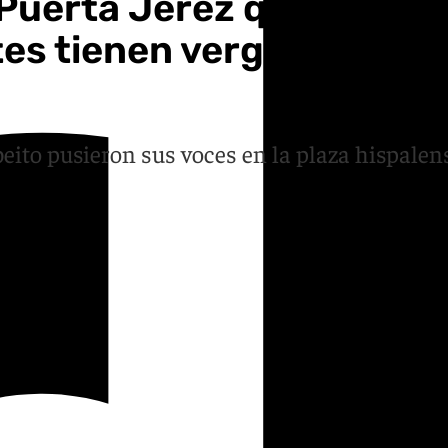
 Puerta Jerez que habló p
tes tienen vergüenza, de
ito pusieron sus voces en la plaza hispalens