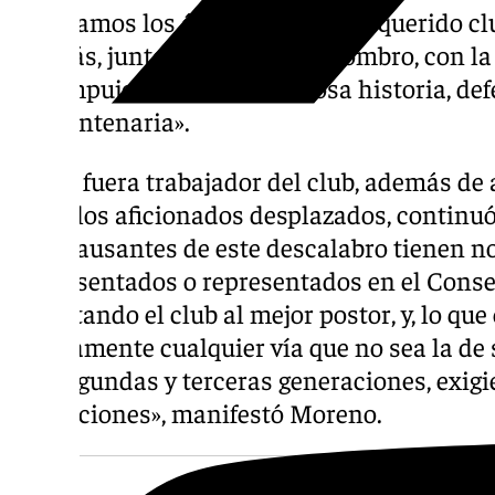
celebramos los éxitos de nuestro querido clu
vez más, juntos, hombro con hombro, con la f
y el empuje de nuestra gloriosa historia, de
que centenaria».
El que fuera trabajador del club, además de
todos los aficionados desplazados, continuó
«Los causantes de este descalabro tienen n
todos sentados o representados en el Conse
subastando el club al mejor postor, y, lo qu
tozudamente cualquier vía que no sea la de s
sus segundas y terceras generaciones, exig
sus acciones», manifestó Moreno.