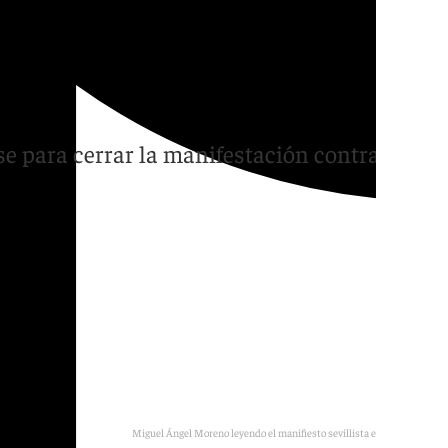
or todo el sevillismo:
ben dimitir y cesar en
e para cerrar la manifestación contra la
Miguel Ángel Moreno leyendo el manifiesto sevillista en Puerta Jerez