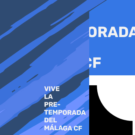
Ir
al
contenido
Tiktok