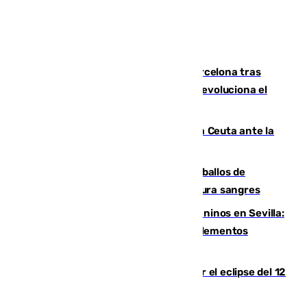
Rodrigo negocia su fichaje por el Barcelona tras
romper negociaciones con el Madrid y revoluciona el
mercado
El Rey traslada a Vivas su respaldo a Ceuta ante la
crisis migratoria
El primer ciclo de las carreras de caballos de
Sanlúcar arranca este sábado con 27 pura sangres
Continúan los cierres de parques caninos en Sevilla:
se detectan alimentos que contienen elementos
peligrosos
Estos son los mejores sitios para ver el eclipse del 12
de agosto en la provincia de Málaga