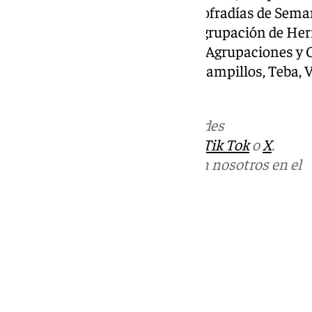
Gobierno de la Agrupación de Cofradías de Sema
asistido representantes de la Agrupación de Her
así como representantes de las Agrupaciones y C
Antequera, Archidona, Ronda, Campillos, Teba, 
Fuengirola y Marbella.
Más noticias de
101TV
en las redes
sociales:
Instagram
,
Facebook
,
Tik Tok
o
X
.
Puedes ponerte en contacto con nosotros en el
correo
informativos@101tv.es
Tags:
Últimas noticias