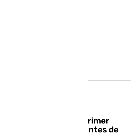
Andalucía
San Julián acoge el primer
encuentro de presidentes de