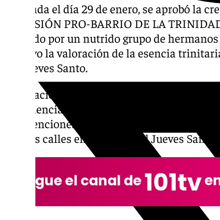
realizada el día 29 de enero, se aprobó la c
COMISIÓN PRO-BARRIO DE LA TRINIDAD, u
formado por un nutrido grupo de hermanos 
objetivo la valoración de la esencia trinita
del Jueves Santo.
La creación de esta comisión representa una
pertenencia al barrio de la Trinidad y una c
de intenciones de la Junta de Gobierno para
por sus calles en la noche del Jueves Santo.