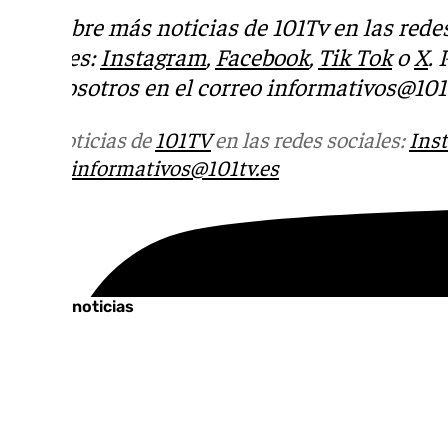
Descubre más noticias de 101Tv en las rede
sociales:
Instagram
,
Facebook
,
Tik Tok
o
X
.
con nosotros en el correo
informativos@101t
Más noticias de
101TV
en las redes sociales:
Ins
correo
informativos@101tv.es
Tags:
Últimas noticias