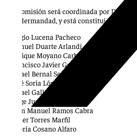
Esta comisión será coordinada por D. Enri
de la Hermandad, y está constituida por lo
D. Sergio Lucena Pacheco
D. Manuel Duarte Arlandi
D. Enrique Moyano Carballo
D. Francisco Javier García García
D. Rafael Bernal Segovia
D. José Soria López
D. Rafael Gallego Martínez
D. Jorge Jurado Rios.
D. Juan Manuel Ramos Cabra
D. Javier Torres Marfil
Dª Gloria Cosano Alfaro