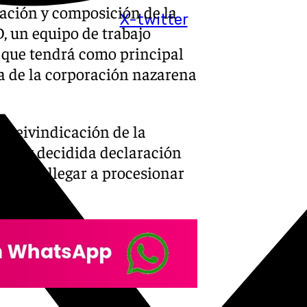
reación y composición de la
X-twitter
n equipo de trabajo
que tendrá como principal
ria de la corporación nazarena
 reivindicación de la
lara y decidida declaración
 poder llegar a procesionar