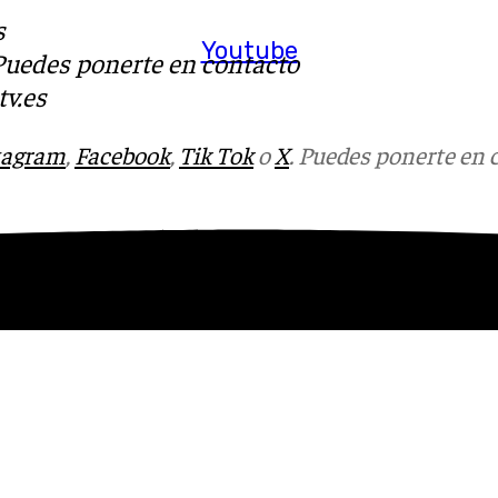
s
Youtube
 Puedes ponerte en contacto
v.es
tagram
,
Facebook
,
Tik Tok
o
X
. Puedes ponerte en 