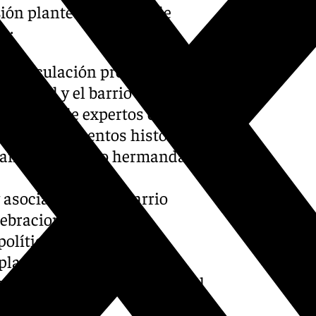
sión plantea una serie de
n:
 la vinculación predominante
mandad y el barrio de la
artículos de expertos en el
ión de documentos históricos
a Zamarrilla como hermandad
 asociaciones del barrio
lebraciones.
olíticos de la Junta de
 plan de rehabilitación del
tos de itinerario procesional
nto.