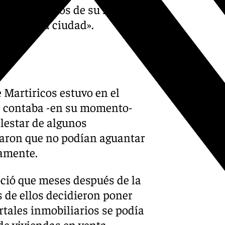
s ambiciosos de su historia,
onte de la ciudad».
 Martiricos estuvo en el
ue contaba -en su momento-
alestar de algunos
iaron que no podían aguantar
lamente.
oció que meses después de la
s de ellos decidieron poner
rtales inmobiliarios se podía
e viviendas en venta,