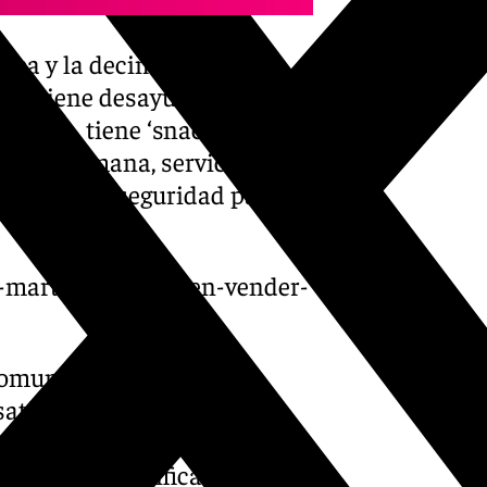
tica y la decimotercera
ién tiene desayuno cortesía
Además, tiene ‘snack bar’, que
s de la semana, servicio de
na caja de seguridad para
s-martiricos-deciden-vender-
omunicado remitido a la
satisfacer la demanda de
 turismo de calidad». Con la
un proyecto calificado desde