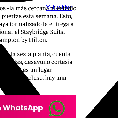
cos
-la más cercana al estadio
X-twitter
 puertas esta semana. Esto,
aya formalizado la entrega a
onar el Staybridge Suits,
Hampton by Hilton.
da y la sexta planta, cuenta
quipadas, desayuno cortesía
‘The Den’ es un lugar
ajarse e, incluso, hay una