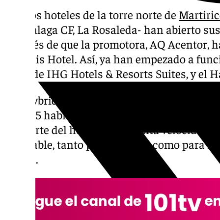
Los dos hoteles de la torre norte de
Martiri
del Málaga CF, La Rosaleda- han abierto sus
después de que la promotora, AQ Acentor, h
Borealis Hotel. Así, ya han empezado a funci
parte de IHG Hotels & Resorts Suites, y el 
El Staybridge Suites, ubicado entre la segun
con 105 habitaciones, cocinas totalmente e
por parte del hotel y wifi de alta velocidad. 
agradable, tanto para trabajar como para rel
tienda.