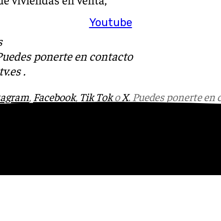
Youtube
s
 Puedes ponerte en contacto
v.es
.
tagram
,
Facebook
,
Tik Tok
o
X
. Puedes ponerte en 