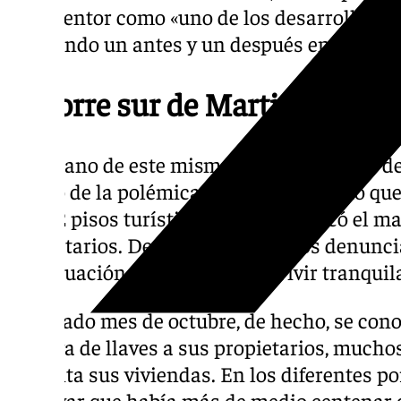
AQ Acentor como «uno de los desarrollos má
marcando un antes y un después en el horiz
La torre sur de Martiricos
En verano de este mismo año, la torre sur de
centro de la polémica, ya que se conoció q
con 92 pisos turísticos, lo que provocó el m
propietarios. De hecho, los vecinos denunc
esa situación y que no podían vivir tranqui
El pasado mes de octubre, de hecho, se con
entrega de llaves a sus propietarios, mucho
en venta sus viviendas. En los diferentes po
observar que había más de medio centenar d