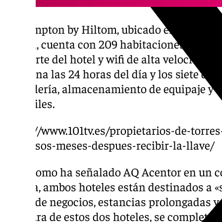
El Hampton by Hiltom, ubicado entre la sép
planta, cuenta con 209 habitaciones y tamb
por parte del hotel y wifi de alta velocidad. 
funciona las 24 horas del día y los siete día
lavandería, almacenamiento de equipaje y u
portátiles.
https://www.101tv.es/propietarios-de-torre
sus-pisos-meses-despues-recibir-la-llave/
Tal y como ha señalado AQ Acentor en un c
prensa, ambos hoteles están destinados a «
viajes de negocios, estancias prolongadas y
apertura de estos dos hoteles, se completa 