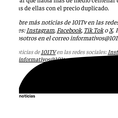
algunas de ellas con el precio duplicado.
Descubre más noticias de 101Tv en las rede
sociales:
Instagram
,
Facebook
,
Tik Tok
o
X
.
con nosotros en el correo
informativos@101t
Más noticias de
101TV
en las redes sociales:
Ins
correo
informativos@101tv.es
Tags:
Últimas noticias