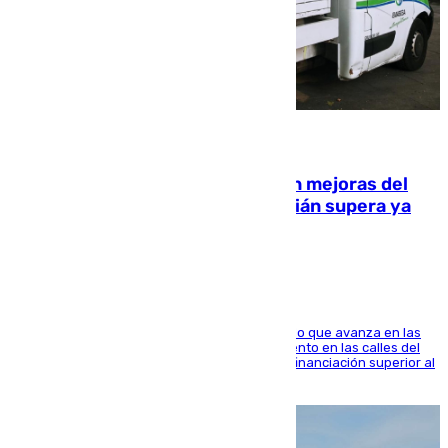
08.08.2026
La inversión del Ayuntamiento en mejoras del
entorno del Prado de San Sebastián supera ya
1.600.000 euros
El consistorio, a través de Emasesa, ha indicado que avanza en las
obras de renovación de las redes de saneamiento en las calles del
entorno del Prado, contando la zona con una financiación superior al
millón y medio de euros