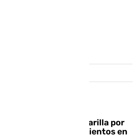
Andalucía
Activada la alerta amarilla por
lluvias, tormentas y vientos en