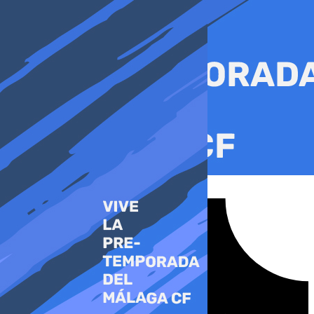
Ir
al
contenido
Tiktok