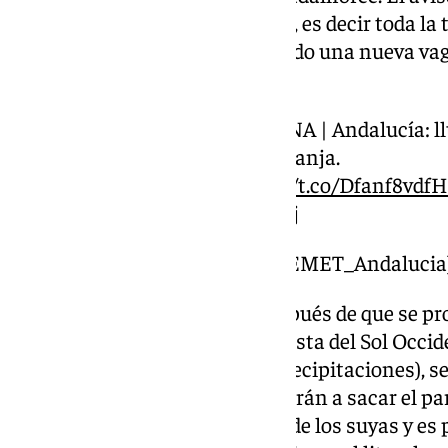
entre las 18.00 y las 23.59 horas, es decir toda la
noche con la provincia esperando una nueva vag
occidental especialmente.
04/11 11:24 AVISOS MAÑANA | Andalucía: llu
Nivel máximo de aviso: naranja.
Actualizaciones en
https://t.co/Dfanf8vdfH
pic.twitter.com/IrApTpb9zj
— AEMET_Andalucía (@AEMET_Andalucia
De este modo, una semana después de que se pro
que dejó hasta 70 litros en la Costa del Sol Occid
Málaga más afectada por las precipitaciones), s
por agua. Los malagueños volverán a sacar el pa
que los vientos también harán de los suyas y es