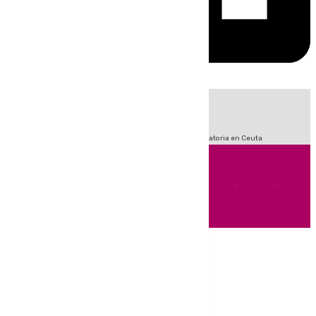
HOY
|
Fútbol
LaLiga
Sucesos
Primera División
Crisis Migratoria en Ceuta
Andalucía