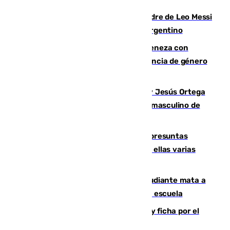
Muere a los 68 años Jorge Messi, padre de Leo Messi
y pieza fundamental en la carrera del argentino
Retiene a su mujer en su casa y ameneza con
quemar la vivienda: nuevo caso de violencia de género
en Málaga
Dos sevillanos de oro: Manuel Cruz y Jesús Ortega
ganan el campeonato del mundo sub19 masculino de
remo
Un juzgado de Ceuta investiga seis presuntas
agresiones sexuales a migrantes, entre ellas varias
menores
Desastre en Tailandia: un joven estudiante mata a
tiros a sus abuelo y a profesores en una escuela
Luca Zidane rompe con el Granada y ficha por el
Leganés