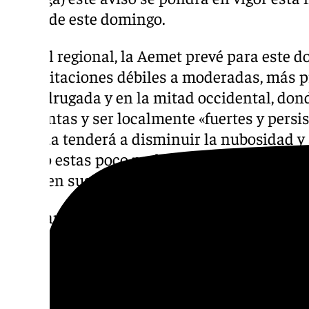
horas de este domingo.
A nivel regional, la Aemet prevé para este 
precipitaciones débiles a moderadas, más p
la madrugada y en la mitad occidental, do
tormentas y ser localmente «fuertes y persist
jornada tenderá a disminuir la nubosidad y a
siendo estas poco probables en el extremo o
polvo en suspensión en el tercio oriental al f
En cuanto a las temperaturas, estas no regi
ascenso, siendo este aumento más acusado 
vertiente atlántica. Los vientos de compon
moderada en los extremos oriental y occident
de la comunidad.