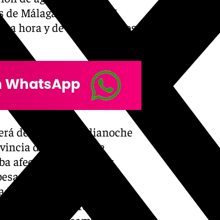
s de Málaga se espera 15
una hora y de 40 milímetros
aerá desde esta medianoche
vincia de Cádiz sobre
a afectará a la Sierra y
sa; en las tierras
o y el litoral –hasta las
 Sol recaerá sobre la
rte y Sur y a la campiña. En