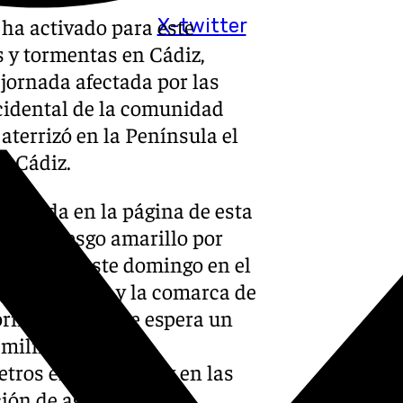
) ha activado para este
X-twitter
s y tormentas en Cádiz,
 jornada afectada por las
ccidental de la comunidad
aterrizó en la Península el
e Cádiz.
blicada en la página de esta
el de riesgo amarillo por
horas de este domingo en el
aga en Ronda y la comarca de
orno de Cádiz se espera un
 milímetros, que
tros en una hora, y en las
ión de agua de 60