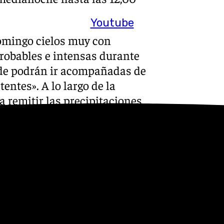
Youtube
domingo cielos muy con
robables e intensas durante
nde podrán ir acompañadas de
entes». A lo largo de la
 remitir las precipitaciones,
riental. Asimismo, se prevé
inal del día.
strarán cambios o irán en
en las máximas de la
ente oeste soplarán de forma
al, y serán flojos en el resto