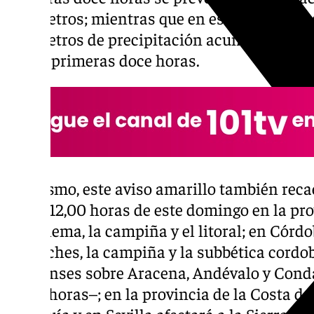
milímetros; mientras que en estas dos zona
milímetros de precipitación acumulada en 
en las primeras doce horas.
Asimismo, este aviso amarillo también rec
hasta 12,00 horas de este domingo en la pro
Grazalema, la campiña y el litoral; en Córdob
Pedroches, la campiña y la subbética cordobe
onubenses sobre Aracena, Andévalo y Condad
07,00 horas–; en la provincia de la Costa del
Axarquía y en Sevilla afectará a la Sierra No