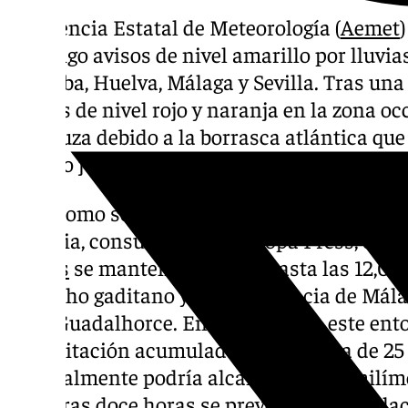
La Agencia Estatal de Meteorología (
Aemet
domingo avisos de nivel amarillo por lluvia
Córdoba, Huelva, Málaga y Sevilla. Tras una
alertas de nivel rojo y naranja en la zona o
andaluza debido a la borrasca atlántica que 
pasado jueves para descolgarse en el golfo d
Tal y como se entiende de la información pu
Agencia, consultada por Europa Press, el niv
lluvias
se mantendrá activo hasta las 12,00 
Estrecho gaditano y en la provincia de Mál
Sol y Guadalhorce. En concreto, en este ent
precipitación acumulada en una hora de 25
puntualmente podría alcanzar los 30 milíme
primeras doce horas se prevé una acumulac