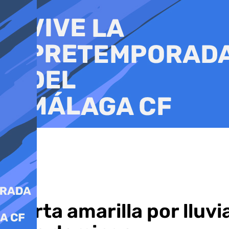
Ir
al
contenido
Alerta amarilla por lluv