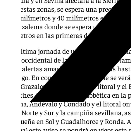
todas estas zonas, se espera una precipita
de 15 milímetros y 40 milímetros en un las 
en Grazalema donde se espera una acumula
milímetros en las primeras doce horas.
Esta última jornada de un fin de semana ma
mitad occidental de la región andaluza, ta
varias alertas amarillas por tormentas hast
domingo. En concreto, las zonas que se verá
serán Grazalema, la campiña, el litoral y el 
Pedroches, la campiña y la subbética en la 
Aracena, Andévalo y Condado y el litoral onu
Sierra Norte y Sur y la campiña sevillana, a
malagueña en Sol y Guadalhorce y Ronda. 
(Málaga) este aviso se pondrá en vigor esta