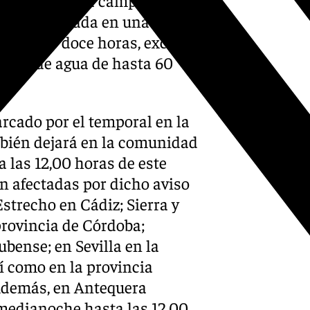
ción acumulada en una hora
primeras doce horas, excepto
ción de agua de hasta 60
rcado por el temporal en la
mbién dejará en la comunidad
a las 12,00 horas de este
n afectadas por dicho aviso
Estrecho en Cádiz; Sierra y
provincia de Córdoba;
bense; en Sevilla en la
sí como en la provincia
Además, en Antequera
 medianoche hasta las 12,00