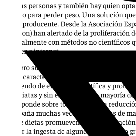
muchas personas y también hay quien opta
milagro para perder peso. Una solución qu
contraproducente. Desde la Asociación Es
(Asescon) han alertado de la proliferación 
especialmente con métodos no científicos 
sociales e internet.
En enero suelen surgir las llamadas “dietas
que se caracterizan por señalar que tienen 
careciendo de evidencia científica y prome
inmediatas y sin esfuerzo. En la mayoría de 
corresponde sobre todo a agua y la reducció
acompaña muchas veces de pérdidas de mas
tipo de dietas promueven una alimentación 
reducir la ingesta de algunos alimentos o g