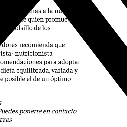
personas ajenas a la nutrición
cíficos de quien promueve la
 el bolsillo de los
midores recomienda que
ista- nutricionista
ecomendaciones para adoptar
 dieta equilibrada, variada y
e posible el de un óptimo
s
 Puedes ponerte en contacto
v.es