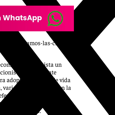
idenos-os-damos-las-claves-
recomienda que exista un
icionista debidamente
a adoptar un estilo de vida
a, variada y moderada con la
ferente alimentario.
ongan coto a los intrusistas
de las personas.