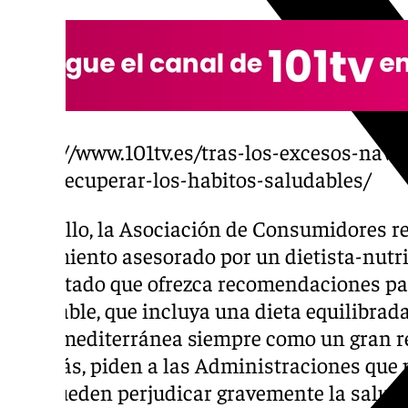
https://www.101tv.es/tras-los-excesos-nav
para-recuperar-los-habitos-saludables/
Ante ello, la Asociación de Consumidores 
tratamiento asesorado por un dietista-nutr
acreditado que ofrezca recomendaciones par
saludable, que incluya una dieta equilibrad
dieta mediterránea siempre como un gran re
Además, piden a las Administraciones que p
que pueden perjudicar gravemente la salud 