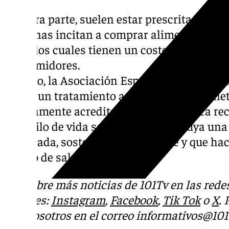
Por otra parte, suelen estar prescritas por 
y algunas incitan a comprar alimentos espe
dieta, los cuales tienen un coste elevado para
consumidores.
Por ello, la Asociación Española de Consu
exista un tratamiento asesorado por un diet
debidamente acreditado que nos ofrezca r
un estilo de vida saludable, que incluya una
moderada, sostenible, sustentable y que hac
estado de salud.
Descubre más noticias de 101Tv en las rede
sociales:
Instagram
,
Facebook
,
Tik Tok
o
X
.
con nosotros en el correo
informativos@101t