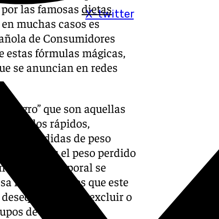
 por las famosas
dietas
X-twitter
e en muchas casos es
pañola de Consumidores
de estas fórmulas mágicas,
que se anuncian en redes
 milagro” que son aquellas
resultados rápidos,
tiendo pérdidas de peso
estas dietas el peso perdido
n de grasa corporal se
a muscular. Y es que este
desequilibrada al excluir o
rupos de alimentos.