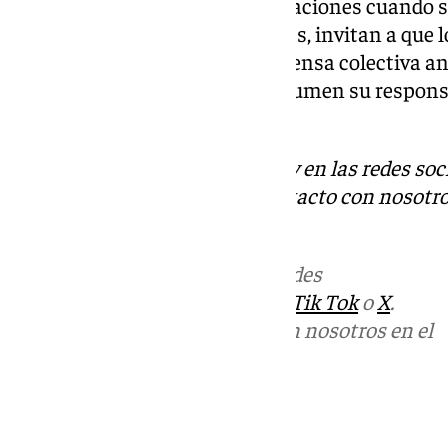
andaluces lleven a cabo reclamaciones cuando s
tipo de fraudes digitales. Además, invitan a que 
oficinas para organizar una defensa colectiva an
que consideran que estas no asumen su responsa
los perjudicados.
Descubre más noticias de 101Tv en las redes soc
Tok
o
X
. Puedes ponerte en contacto con nosotro
informativos@101tv.es
Más noticias de
101TV
en las redes
sociales:
Instagram
,
Facebook
,
Tik Tok
o
X
.
Puedes ponerte en contacto con nosotros en el
correo
informativos@101tv.es
Tags: