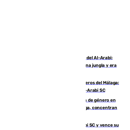
Juanfran Funes, sobre el duro juego del Al-Arabi:
“Por momentos nos hemos metido en una jungla y era
hasta peligroso”
Ya se han estrenado los tres delanteros del Málaga:
Eneko Jauregui, bigoleador contra el Al-Arabi SC
35 mujeres asesinadas por violencia de género en
España en este 2026: Andalucía y Málaga, concentran
el foco de la tragedia
El Málaga es muy superior al Al-Arabi SC y vence su