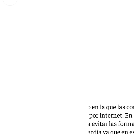
Miguel Alfonso
jueves, 2 enero 2025, 12:51
Compartir:
La Navidad es una época del año en la que las co
forma presencial, sino también por internet. En
que extremar precauciones para evitar las formas
internet no se puede bajar la guardia ya que en