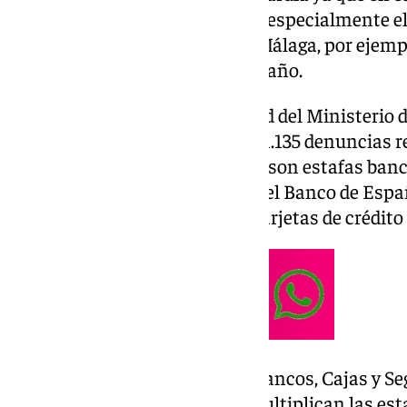
incrementan las
cibesrestafas
, especialmente e
advierte Adicae Andalucía. En Málaga, por ejempl
aumentado un 33% este último año.
El Informe de Cibercriminalidad del Ministerio de
Andalucía se han presentado 81.135 denuncias r
informáticos, de los que 40.065 son estafas banc
reclamaciones presentadas en el Banco de Espa
relacionadas con fraudes con tarjetas de crédito
La Asociación de Usuarios de Bancos, Cajas y Se
advierte que en navidades se multiplican las esta