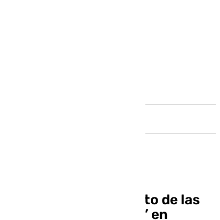
Andalucía
Alertan del incremento de las
estafas por ‘phishing’ en