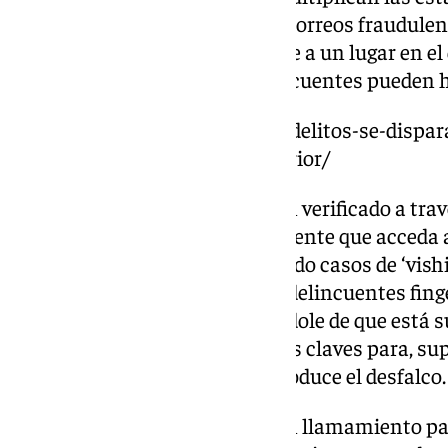
se trata de un envío masivo de correos fraudulen
a un sitio web falso que conduce a un lugar en el 
bancarios, con los que los delincuentes pueden h
https://www.101tv.es/los-ciberdelitos-se-disp
mas-de-casos-que-el-ano-anterior/
Otras variantes también se han verificado a trav
aparentemente se solicita al cliente que acceda 
ataque. Además, se han reportado casos de ‘vish
llamadas de voz, en las que los delincuentes fin
financiera de la víctima avisándole de que está 
corriente. La víctima facilita sus claves para, s
situación y a partir de ahí se produce el desfalco.
ADICAE Andalucía ha hecho un llamamiento pa