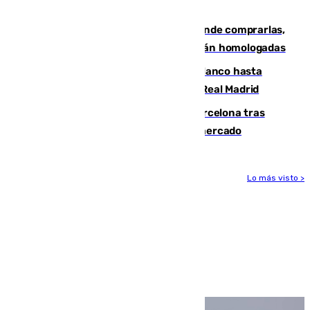
primer encuentro de pretemporada
Gafas para el eclipse solar 2026: dónde comprarlas,
dónde conseguirlas y cómo saber si están homologadas
Vinícius Júnior seguirá vestido de blanco hasta
2032 tras cerrar su renovación con el Real Madrid
Rodrigo negocia su fichaje por el Barcelona tras
romper con el Madrid y revoluciona el mercado
Lo más visto >
Más noticias
Ver más >