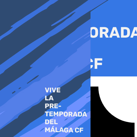
Ir
al
contenido
Tiktok