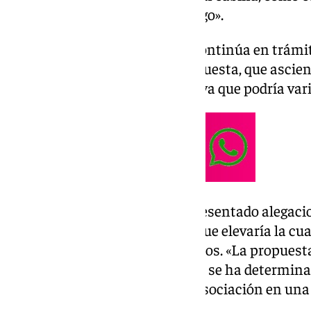
bultos que el viajero lleve consigo».
Este expediente sancionador continúa en trámite,
penalización económica interpuesta, que asciend
«grave», sólo es una propuesta, ya que podría vari
Al respecto, Facua Sevilla ha presentado alegac
la infracción a «muy grave», lo que elevaría la cu
de entre 60.001 y 1.000.000 euros. «La propuesta
sentencias judiciales en las que se ha determinad
prácticas», según ha indicado asociación en una