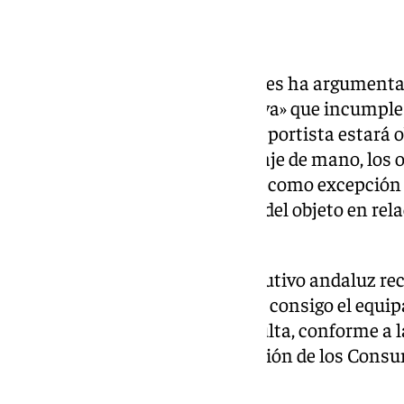
«Práctica abusiva»
La organización de consumidores ha argumentad
cobros son una práctica «abusiva» que incumple
donde se establece que «el transportista estará 
gratuita en cabina, como equipaje de mano, los ob
lleve consigo» y solo contempla como excepción 
vinculadas al peso o al tamaño del objeto en rela
la aeronave».
Con este nueva sanción, el Ejecutivo andaluz re
resolución que cobrar por llevar consigo el equi
«abusiva» y sancionable con multa, conforme a la
diciembre, de Defensa y Protección de los Cons
Andalucía.