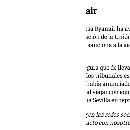
La respuesta de Ryanair
La compañía de bandera irlandesa Ryanair ha av
un «incumplimiento de la legislación de la Unión
de Salud y Consumo finalmente sanciona a la aer
recargo del equipaje de mano.
En este sentido, la aerolínea asegura que de llev
«recurrirá cualquier multa ante los tribunales es
Consejería de Salud y Consumo había anunciado
aérea por el cobro de un recargo al viajar con equ
denuncias presentadas por Facua Sevilla en repr
Descubre más noticias de
101Tv
en las redes soc
Tok
o
X
. Puedes ponerte en contacto con nosotro