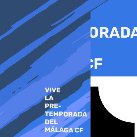
Ir
al
contenido
Tiktok