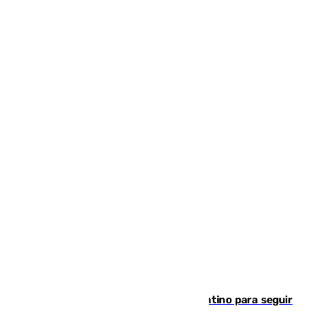
Marruecos, la principal baza de Infantino para seguir