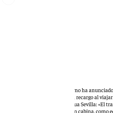
Miguel Alfonso
jueves, 13 febrero 2025, 10:30
Compartir:
La Consejería de Salud y Consumo ha anunciado
aérea Ryanair
por el cobro de un recargo al viaja
denuncias presentadas por Facua Sevilla: «El tra
transportar de forma gratuita en cabina, como e