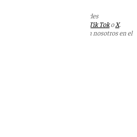
informativos@101tv.es
Más noticias de
101TV
en las redes
sociales:
Instagram
,
Facebook
,
Tik Tok
o
X
.
Puedes ponerte en contacto con nosotros en el
correo
informativos@101tv.es
Tags:
Últimas noticias