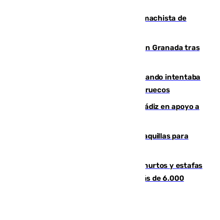
al frente de la FIFA
Pedro Sánchez condena el crimen machista de
Benahavís
Angustioso rescate de una familia en Granada tras
caer su coche por un terraplén
Fallece un joven tras caer al mar cuando intentaba
entrar en parapente a Ceuta desde Marruecos
CIES NO moviliza a la provincia de Cádiz en apoyo a
la respuesta humanitaria de Ceuta
El mercado de Jerez refrigera sus taquillas para
facilitar las compras a sus visitantes
Detenida una pareja por presuntos hurtos y estafas
en Málaga tras ser descubiertos con más de 6.000
euros