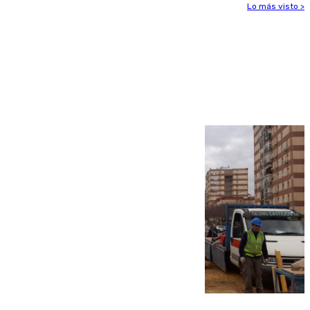
Lo más visto >
Más noticias
Ver más >