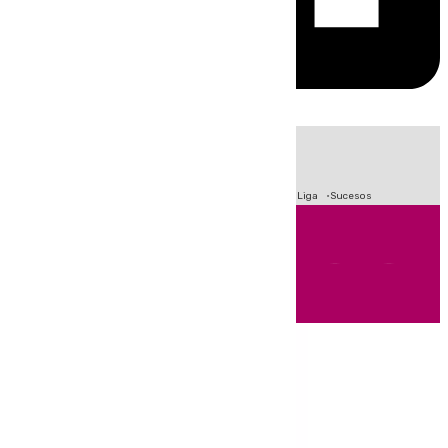
HOY
|
Fútbol
Primera División
Crisis Migratoria en Ceuta
LaLiga
Sucesos
Andalucía