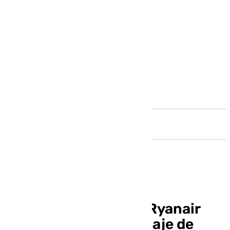
Andalucía
Andalucía multará a Ryanair
por el cobro del equipaje de