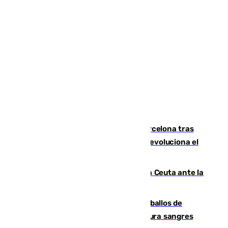
Rodrigo negocia su fichaje por el Barcelona tras
romper negociaciones con el Madrid y revoluciona el
mercado
El Rey traslada a Vivas su respaldo a Ceuta ante la
crisis migratoria
El primer ciclo de las carreras de caballos de
Sanlúcar arranca este sábado con 27 pura sangres