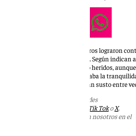
Tras varios minutos, los bomberos lograron contr
se propagase al resto del bloque. Según indican 
de los implicados han resultado heridos, aunque 
Pasadas las 23.30 horas, ya reinaba la tranquilid
quedaban las secuelas de un gran susto entre vec
Más noticias de
101TV
en las redes
sociales:
Instagram
,
Facebook
,
Tik Tok
o
X
.
Puedes ponerte en contacto con nosotros en el
correo
informativos@101tv.es