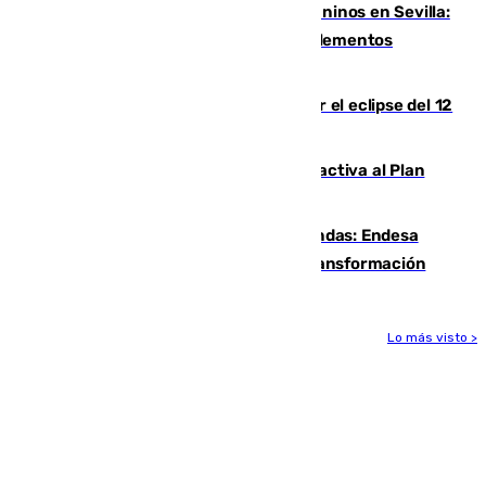
Continúan los cierres de parques caninos en Sevilla:
se detectan alimentos que contienen elementos
peligrosos
Estos son los mejores sitios para ver el eclipse del 12
de agosto en la provincia de Málaga
Otro incendio en Granada: el fuego activa al Plan
Infoca en Pinos Puente
Más potencia para las Tres Mil Viviendas: Endesa
pone en marcha un nuevo centro de transformación
Lo más visto >
Más noticias
Ver más >