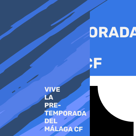
Ir
al
contenido
Tiktok