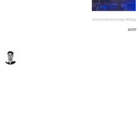
Incendio en la Avenida de Europa, Málaga.
101TV
Ignacio Pérez
martes, 19 mayo 2026, 23:56
Compartir: