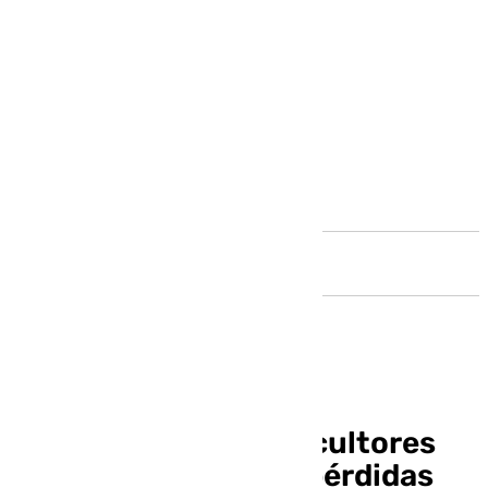
Andalucía
Así afrontan los agricultores
del Guadalhorce las pérdidas