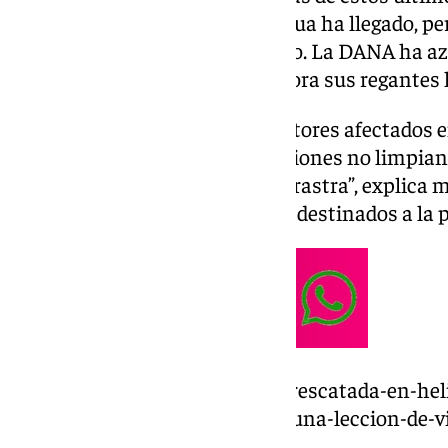
que atraviesa la provincia. El agua ha llegado, pe
la ciudadanía le hubiera gustado. La DANA ha az
de cultivo de esta comarca y ahora sus regantes
Juan Mota es uno de los agricultores afectados 
desastre, como las administraciones no limpian 
nuestros cultivos todo lo que arrastra”, explic
quedado sus cítricos, partidos y destinados a la 
https://www.101tv.es/patricia-rescatada-en-hel
alora-su-valentia-me-ha-dado-una-leccion-de-v