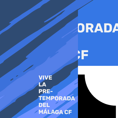
Ir
al
contenido
Tiktok