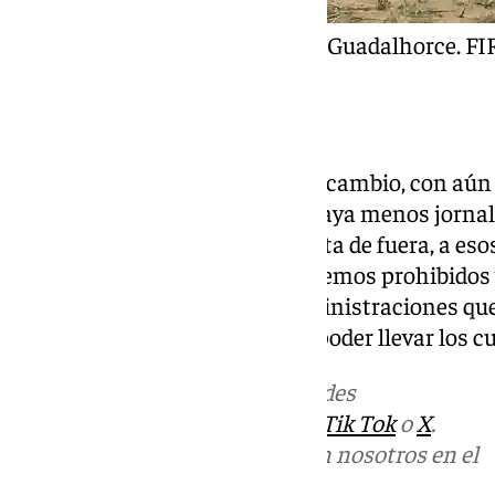
El estado de los cítricos del Guadalhorce.
Importaciones
Este año lo han comenzado, en cambio, con aú
agua. “Eso va a ocasionar que haya menos jornal
de que empiecen a importar fruta de fuera, a eso
fitosanitarios que nosotros tenemos prohibidos y
junto a Mota, solicita a las administraciones que
así como algunas ayudas para poder llevar los cu
Más noticias de
101TV
en las redes
sociales:
Instagram
,
Facebook
,
Tik Tok
o
X
.
Puedes ponerte en contacto con nosotros en el
correo
informativos@101tv.es