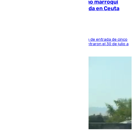
Expulsado de España un ciudadano marroquí
condenado por allanar una vivienda en Ceuta
La sentencia también contiene una prohibición de entrada de cinco
años al país y es uno de los inmigrantes que entraron el 30 de julio a
la ciudad autónoma