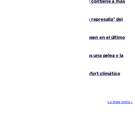
Niebla, que mantiene a 410 evacuadas y contiene a más
de 500 efectivos trabajando
Italia responde ante las "medidas de represalia" del
Gobierno de Sánchez
El Sevilla se desinfla ante el Leverkusen en el último
ensayo (1-2)
Tensión en la prisión de Alhaurín tras una pelea y la
incautación de un punzón
Málaga contabiliza 148 zonas de confort climático
para enfrentar las altas temperaturas
Lo más visto >
Más noticias
Ver más >