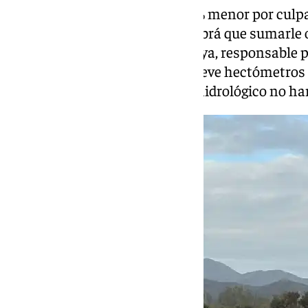
“La cosecha iba a ser un 30-40% menor por culpa
calculado a simple vista que habrá que sumarle o
Guadalhorce”, añade Juan Bedoya, responsable p
Málaga, quien añade que los nueve hectómetros 
comarca para este último año hidrológico no han