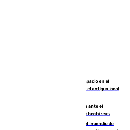
Las marca internacionales ganan espacio en el
Centro de Málaga: La Tagliatella abre en el antiguo local
de Vox Sports Bar
Moreno pide extremar la precaución ante el
incendio de Niebla, que supera las 4.000 hectáreas
340 personas más desalojadas por el incendio de