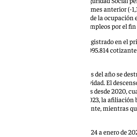
En el conjunto de España, la Seguridad Social p
cotizantes en enero respecto al mes anterior (-1,
desde 2020, debido al retroceso de la ocupación e
que destruyeron casi 100.000 empleos por el fin
Tras el descenso de ocupados registrado en el p
afiliados medios se situó en 21.095.814 cotizant
en la serie histórica.
Es habitual que en el primer mes del año se dest
de los contratos ligados a la Navidad. El descens
este año es el mayor en este mes desde 2020, cu
244.000 ocupados. En 2024 y 2023, la afiliación 
215.047 personas, respectivamente, mientras qu
197.750 y 218.953 ocupados.
En el último año, de enero de 2024 a enero de 20