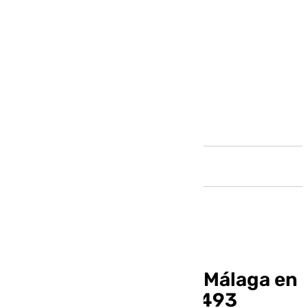
Andalucía
Aumento del paro en Málaga en
enero, que pierde 10.493