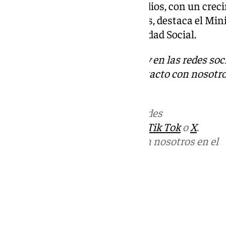
491.053 afiliados en valores medios, con un crec
2,4%. En los últimos cuatro años, destaca el Min
millones de afiliados a la Seguridad Social.
Descubre más noticias de 101Tv en las redes soc
Tok
o
X
. Puedes ponerte en contacto con nosotro
informativos@101tv.es
Más noticias de
101TV
en las redes
sociales:
Instagram
,
Facebook
,
Tik Tok
o
X
.
Puedes ponerte en contacto con nosotros en el
correo
informativos@101tv.es
Tags:
Últimas noticias