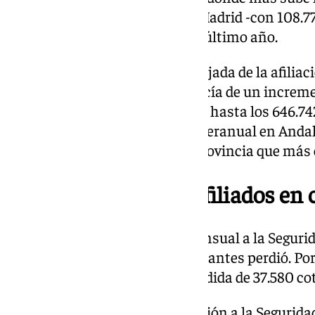
interanual, solo superada por Madrid -con 108.7
que sumó 78.347 afiliados en el último año.
En términos interanuales, la bajada de la afiliac
venido acompañada en Andalucía de un increme
1,87%, con 11.903 parados más y hasta los 646.7
Málaga lidera el incremento interanual en Andal
(+3,51%), destacando como la provincia que más 
Bajada mensual de afiliados en 
En lo referido a la afiliación mensual a la Segur
fue la comunidad que más cotizantes perdió. Por 
que fue la segunda, con una pérdida de 37.580 co
El comportamiento de la afiliación a la Segurida