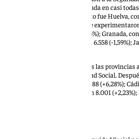
se ha caracterizado por una bajada en casi todas
la única que registró un aumento fue Huelva, co
En contraste, las provincias que experimentar
Almería, con 2.910 menos (-0,86%); Granada, con 
4.707 menos (-1,48%); Cádiz, con 6.558 (-1,59%); Jaé
con 12.364 (-1,49%).
En términos interanuales, todas las provincias
su cifra de afiliados a la Seguridad Social. Despu
afiliados (+2,49%); Jaén, con 15.588 (+6,28%); Cádi
con 8.302 (+2,54%); Granada, con 8.001 (+2,23%); 
Córdoba, con 5.125 (+1,66%).
Datos nacionales