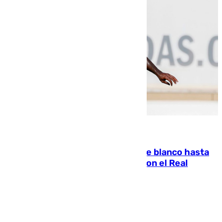
06.08.2026
Vinícius Júnior seguirá vestido de blanco hasta
2032 tras cerrar su renovación con el Real
Madrid