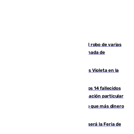
Golpe cofrade en Jaén: investigan el robo de varias
joyas de la Virgen de la Fuensanta Coronada de
Alcaudete
Con Málaga exige duplicar los Puntos Violeta en la
Feria de Málaga
La Justicia ofrece a las familias de los 14 fallecidos
en el incendio de Los Gallardos ser acusación particular
Juanlu Sánchez, el sexto canterano que más dinero
deja en las arcas del Sevilla
Talleres, escape room y música: así será la Feria de
la Juventud Cofrade de Málaga