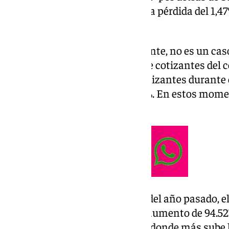
paro ha experimentado, con una pérdida del 1,47% 
10.493 afiliados.
La tendencia a la baja, no obstante, no es un caso
que se aprecia en la afiliación de cotizantes del
cómputo total perdió 42.868 cotizantes durante 
representa una bajada del 1,24%. En estos mom
con 3.427.579 cotizantes.
Comparado con el mismo mes del año pasado, el 
Andalucía es del 2,84%, con un aumento de 94.52
absolutos, es la segunda región donde más sube la