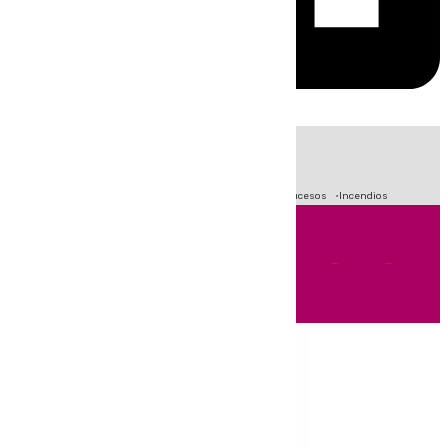
HOY
|
Fútbol
Primera División
Crisis Migratoria en Ceuta
Sucesos
Incendios
Andalucía