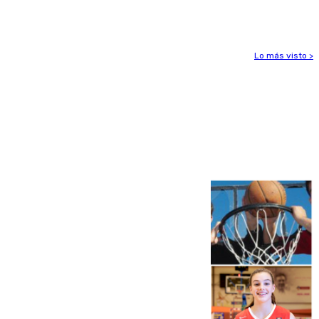
peligrosos
Lo más visto >
Más noticias
Ver más >