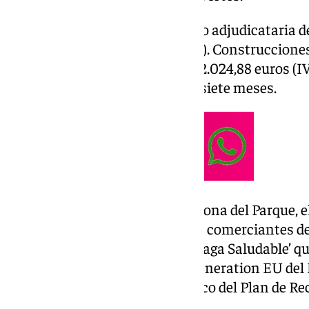
La entidad Guamar ha resultado adjudicataria de
2.979.396,27 euros (IVA incluido). Construccione
adjudicataria del lote 2 por 3.972.024,88 euros (IV
ejecución de los dos lotes es de siete meses.
Tal y como indican desde la Casona del Parque, el
consenso de los vecinos y de los comerciantes d
parte de la segunda fase de ‘Málaga Saludable’ qu
convocatoria de fondos Next Generation EU del 
Movilidad Sostenible, en el marco del Plan de R
Resiliencia.