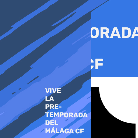
Ir
al
contenido
Tiktok