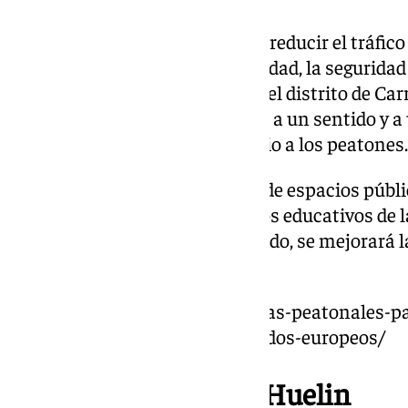
El objetivo de esta actuación es reducir el tráfic
el peatón y mejorar la accesibilidad, la seguridad
medioambiental en esta zona del distrito de Carr
reducir la calzada rodada de dos a un sentido y a 
interiores y destinar este espacio a los peatones.
El proyecto incluye la creación de espacios públ
los entornos de los cinco centros educativos de la
mercado municipal. De este modo, se mejorará la
caminos escolares seguros.
https://www.101tv.es/mas-zonas-peatonales-pa
va-a-hacer-con-los-nuevos-fondos-europeos/
Renaturalización de Huelin