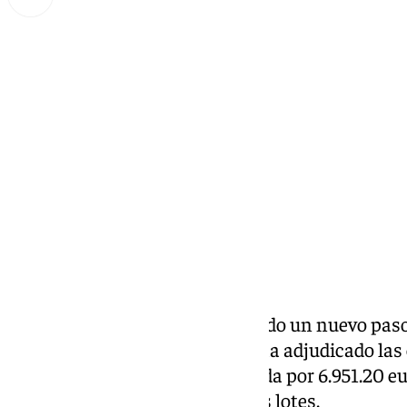
Lynx Devs
miércoles, 19 marzo 2025, 11:57
Compartir:
El
plan ‘renove’ de Huelin
ha dado un nuevo paso
través del Área de Urbanismo, ha adjudicado las 
renaturalización de esta barriada por 6.951.20 eur
de esta obra está dividida en dos lotes.