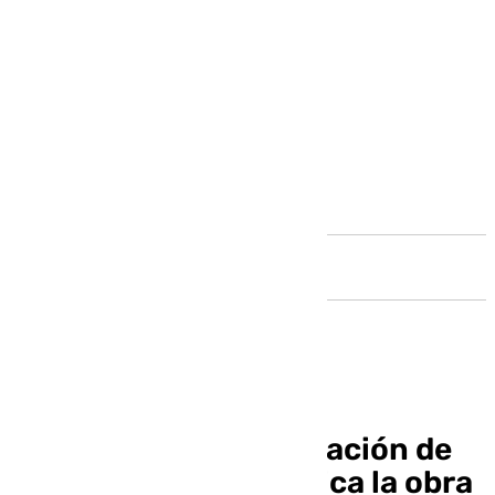
Andalucía
Avanza la renaturalización de
Huelin: Málaga adjudica la obra