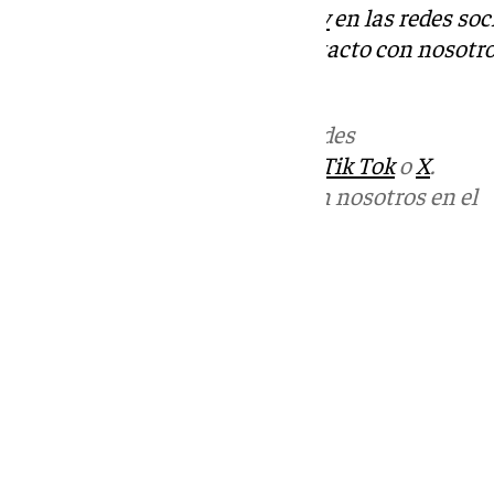
Descubre más noticias de
101Tv
en las redes soc
Tok
o
X
. Puedes ponerte en contacto con nosotro
informativos@101tv.es
Más noticias de
101TV
en las redes
sociales:
Instagram
,
Facebook
,
Tik Tok
o
X
.
Puedes ponerte en contacto con nosotros en el
correo
informativos@101tv.es
Tags:
Últimas noticias