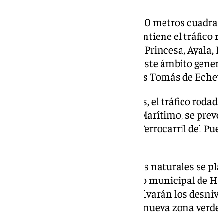
En total, se actuará sobre 90.000 metros cuadra
barriada. El proyecto, eso sí, mantiene el tráfico 
perimetrales, que son las calles Princesa, Ayala,
Ingeniero José María Garnica. Este ámbito genera
ámbitos delimitados por las vías Tomás de Echeva
Tras las actuaciones planteadas, el tráfico roda
hacia calle Princesa y el Paseo Marítimo, se pre
plaza Moreno Villa y las calles Ferrocarril del Pue
Grima.
La creación de nuevos recorridos naturales se pl
actividad comercial del mercado municipal de Hu
calles aledañas». Para ello, se salvarán los desn
bancos. También se creará una nueva zona verde a