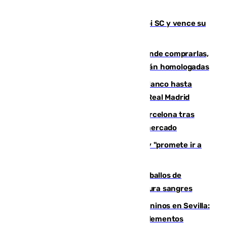
El Málaga es muy superior al Al-Arabi SC y vence su
primer encuentro de pretemporada
Gafas para el eclipse solar 2026: dónde comprarlas,
dónde conseguirlas y cómo saber si están homologadas
Vinícius Júnior seguirá vestido de blanco hasta
2032 tras cerrar su renovación con el Real Madrid
Rodrigo negocia su fichaje por el Barcelona tras
romper con el Madrid y revoluciona el mercado
El Rey traslada a Vivas su respaldo y "promete ir a
Ceuta" después de la crisis migratoria
El primer ciclo de las carreras de caballos de
Sanlúcar arranca este sábado con 27 pura sangres
Continúan los cierres de parques caninos en Sevilla:
se detectan alimentos que contienen elementos