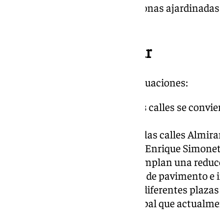
infantiles en el interior de las zonas ajardinada
hacer deporte al aire libre.
Actuaciones a realizar
Se distinguen cinco tipos de actuaciones:
Las que conllevarán que las calles se convi
compartida o peatonales.
Actuaciones de acerado en las calles Almiran
Carmen de Burgos y Pintor Enrique Simonet
Las actuaciones que contemplan una reducc
Actuaciones de renovación de pavimento e i
Actuaciones integrales en diferentes plaza
vial en una parcela municipal que actualme