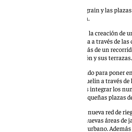
María
Villanueva Gallego y Muñoz Degrain y las plazas
conecta con el parque de Huelin.
El proyecto también contempla la creación de un
los centros educativos de la zona a través de las 
Góngora y Fernán Núñez. Además de un recorrido
establecimientos de restauración y sus terrazas.
Por último, se incluye un recorrido para poner e
comerciales de la barriada de Huelin a través de
mobiliario urbano. El objetivo es integrar los nu
barriada y transformarlas en pequeñas plazas d
De igual forma, se proyecta una nueva red de rie
jardineras previstas y para las nuevas áreas de j
alumbrado público y mobiliario urbano. Además 