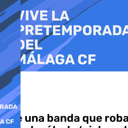
Ir
al
contenido
Cae una banda que robab