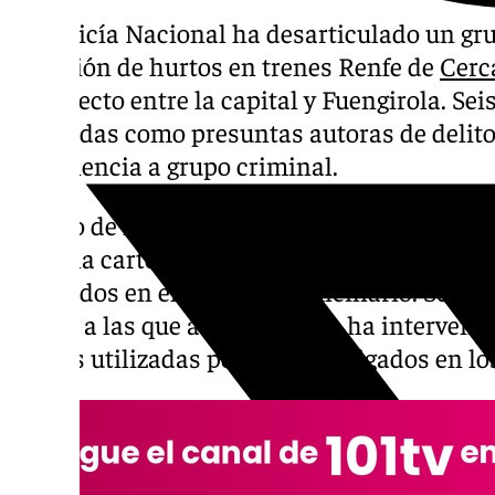
La Policía Nacional ha desarticulado un gr
comisión de hurtos en trenes Renfe de
Cerc
el trayecto entre la capital y Fuengirola. Se
detenidas como presuntas autoras de delitos
pertenencia a grupo criminal.
Cuatro de los detenidos fueron pillados “in
robar la cartera a un pasajero. Los otros dos
detenidos en el registro domiciliario. Se tr
mujer, a las que además se les ha interveni
y gafas utilizadas por los investigados en l