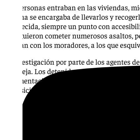
Dos personas entraban en las viviendas, mi
persona se encargaba de llevarlos y recoger
establecida, siempre un punto con accesibili
consiguieron cometer numerosos asaltos, p
topaban con los moradores, a los que esqui
La investigación por parte de los agentes de
compleja. Los detenidos tomaban medidas d
documentación falsa para el alquiler de veh
adquisición de líneas y terminales telefónic
Una vez detenidos los tres investigados, fu
la Autoridad Judicial, que decretó su ingreso
Descubre más noticias de 101Tv en las rede