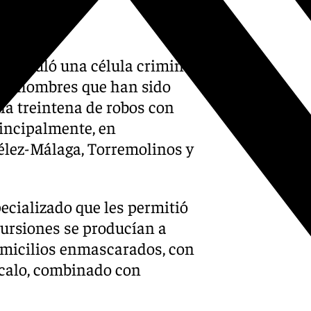
articuló una célula criminal
res hombres que han sido
na treintena de robos con
rincipalmente, en
Vélez-Málaga, Torremolinos y
cializado que les permitió
cursiones se producían a
omicilios enmascarados, con
calo, combinado con