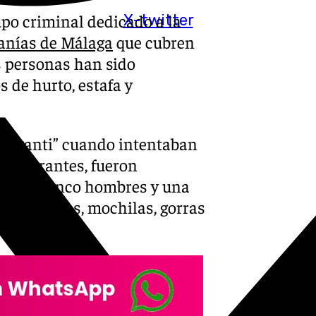
upo criminal dedicado a la
X-twitter
anías de Málaga
que cubren
is personas han sido
 de hurto, estafa y
 fraganti” cuando intentaban
 integrantes, fueron
atan de cinco hombres y una
do 425 euros, mochilas, gorras
os hechos.