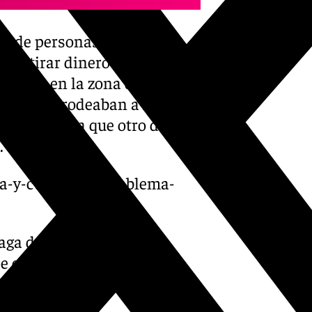
ón de personas para
o retirar dinero en efectivo.
 hurtos en la zona del tren de
aciones, rodeaban a la
istraían para que otro de los
.
ga-y-cuando-el-problema-
ga decretó para los seis
e cercanías en la línea que