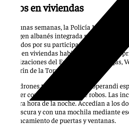
Robos en viviendas
Hace unas semanas, la Policía Nacional des
de origen albanés integrada por al menos t
detenidos por su participación en más de u
fuerza en viviendas habitadas. Actuaban, p
urbanizaciones del Este de Málaga, Mijas, 
Alhaurín de la Torre.
Los ladrones tenían un modus operandi espe
cometer con éxito decenas de robos. Las in
primera hora de la noche. Accedían a los d
ropa oscura y con una mochila mediante es
apalancamiento de puertas y ventanas.