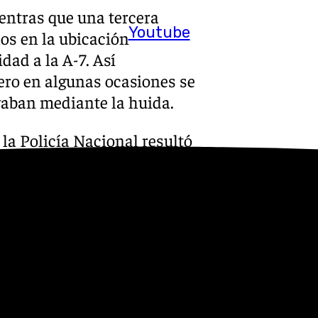
entras que una tercera
Youtube
los en la ubicación
dad a la A-7. Así
ero en algunas ocasiones se
vaban mediante la huida.
 la Policía Nacional resultó
e seguridad como el uso de
ículos, alojamientos o
as.
eron puestos a disposición de
 en prisión.
s