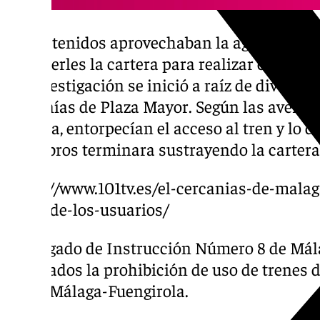
Los detenidos aprovechaban la aglomeraci
sustraerles la cartera para realizar compras 
La investigación se inició a raíz de diversos
cercanías de Plaza Mayor. Según las averigu
víctima, entorpecían el acceso al tren y lo d
miembros terminara sustrayendo la cartera
https://www.101tv.es/el-cercanias-de-mala
viene-de-los-usuarios/
El Juzgado de Instrucción Número 8 de Mála
arrestados la prohibición de uso de trenes d
cubre Málaga-Fuengirola.