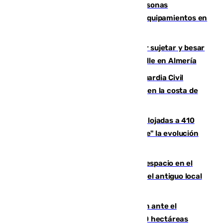
Emvisesa refuerza la atención a personas
vulnerables con cesión de viviendas y equipamientos en
Sevilla
Condenado a dos años de cárcel por sujetar y besar
a una menor tras abordarla en plena calle en Almería
Persecución en Punta Umbría: la Guardia Civil
interviene más de 800 kilos de cocaína en la costa de
Huelva
El incendio de Niebla mantiene desalojadas a 410
personas que siguen con "incertidumbre" la evolución
del viento
Las marcas internacionales ganan espacio en el
Centro de Málaga: la Tagliatella abre en el antiguo local
de Vox Sports Bar
Moreno pide extremar la precaución ante el
incendio de Niebla, que supera las 4.000 hectáreas