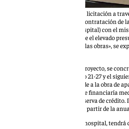
«La intención de materializar la licitación a tra
que de esta manera se aúna la contratación de la
(edificio de aparcamientos y hospital) con el mi
del esfuerzo inversor que supone el elevado pres
contratación de la ejecución de las obras», se ex
informe.
Respecto a la financiación del proyecto, se conc
europeos, que abarcará el marco 21-27 y el siguie
contrato, la fase que corresponde a la obra de a
generaría obligaciones, ya que se financiaría med
por tanto, no sería necesaria reserva de crédito. 
necesaria la reserva de crédito a partir de la anu
En cuanto al equipamiento del hospital, tendrá