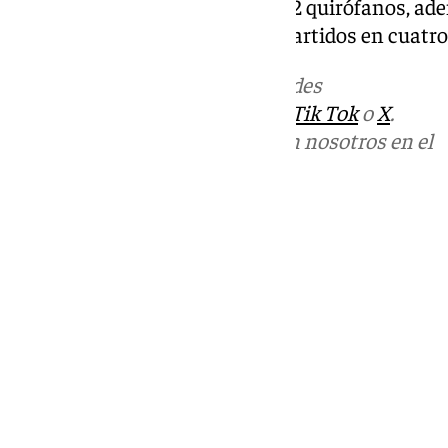
habitaciones, 198 consultas y 42 quirófanos, ad
270.000 metros cuadrados, repartidos en cuatro 
Más noticias de
101TV
en las redes
sociales:
Instagram
,
Facebook
,
Tik Tok
o
X
.
Puedes ponerte en contacto con nosotros en el
correo
informativos@101tv.es
Tags:
Últimas noticias