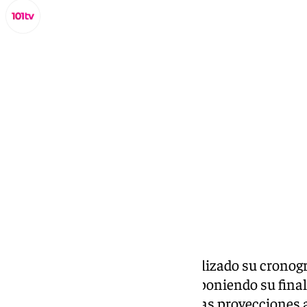
Miguel Alfonso
jueves, 31 octubre 2024, 11:48
Compartir:
La Junta de Andalucía ha actualizado su cronog
Nuevo Hospital de Málaga, posponiendo su final
un cambio drástico respecto a las proyecciones 