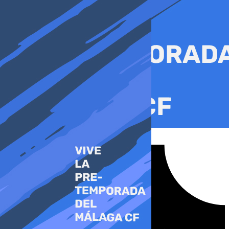
Ir
al
contenido
Tiktok