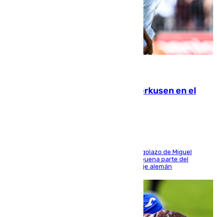
08.08.2026
El Sevilla se desinfla ante el Leverkusen en el
último ensayo (1-2)
El conjunto de Luis García se adelantó con un golazo de Miguel
Sierra y ofreció buenas sensaciones durante buena parte del
encuentro, pero acabó cediendo ante el empuje alemán