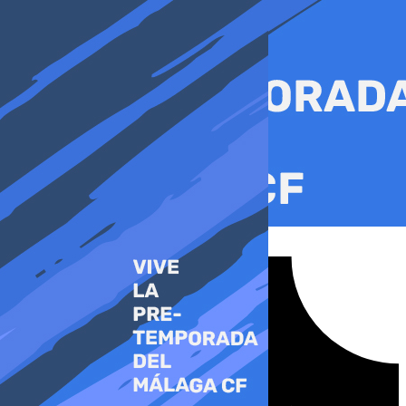
Ir
al
contenido
Tiktok