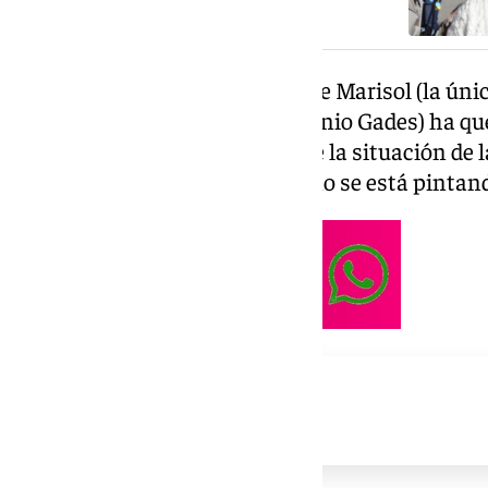
De este modo, la hija pequeña de Marisol (la únic
apellido Esteve del bailaor Antonio Gades) ha qu
preocupación demostrando que la situación de 
Flores no es tan alarmante como se está pintan