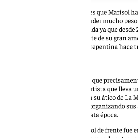
Lo que ha informado ‹Semana› es que Marisol ha
hospitalario que le ha hecho perder mucho peso y
ello en una etapa vital complicada ya que desde 2
un bajón físico a raíz de la muerte de su gran am
Stecchini que falleció de forma repentina hace t
40 años alejada de los focos
Además, dicho medio apuntaba que precisamente
con Marisol después de que la artista que lleva u
hubiera decidido poner en venta su ático de La M
hijas de Pepa Flores estarían reorganizando sus 
mejor atención a su madre en esta época.
La última vez que se vio a Marisol de frente fue e