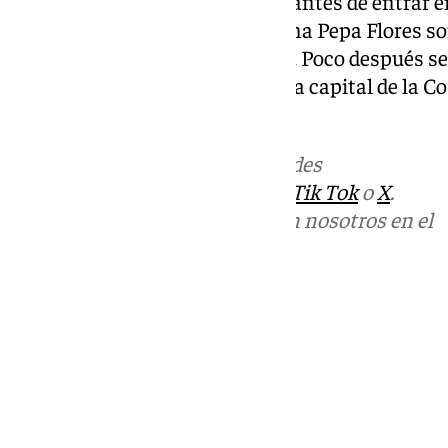
cuando a mediodía unas horas antes de entrar e
Alborán subía una imagen de una Pepa Flores s
en una fiesta familiar navideña. Poco después se
Malagueta, la zona céntrica de la capital de la C
décadas, se ponía a la venta.
Más noticias de
101TV
en las redes
sociales:
Instagram
,
Facebook
,
Tik Tok
o
X
.
Puedes ponerte en contacto con nosotros en el
correo
informativos@101tv.es
Tags:
Últimas noticias