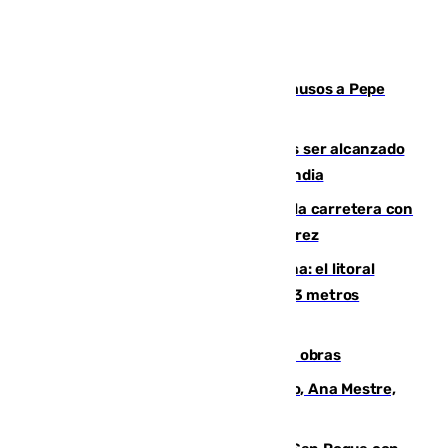
Granada despide con lágrimas y aplausos a Pepe
Habichuela
Un futbolista de 24 años muere tras ser alcanzado
por un rayo durante un partido en Tailandia
Muere un conductor tras salirse de la carretera con
su turismo en la A-480 a la altura de Jerez
Julio supera a junio en basura marina: el litoral
occidental malagueño recoge más de 33 metros
cúbicos de residuos
El Cádiz se afila ante un Granada en obras
La nueva presidenta del Parlamento, Ana Mestre,
hace parada institucional en Cádiz