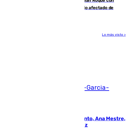
Estabilizado el incendio forestal de San Roque con
19 familias aún desalojadas y un domicilio afectado de
gravedad
Lo más visto >
Más noticias
Ver más >
05.08.2026
La nueva presidenta del Parlamento, Ana Mestre,
hace parada institucional en Cádiz