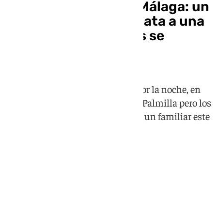
Crimen machista en Málaga: un
hombre de 56 años mata a una
mujer de 51 y después se
suicida
El suceso tuvo lugar este jueves por la noche, en
torno a las 22.30 horas, en Palma-Palmilla pero los
cadavéres fueron encontrados por un familiar este
viernes a las 7.30