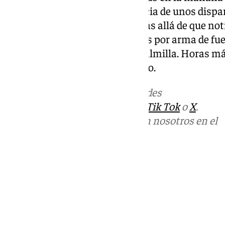
en Málaga capital a consecuencia de unos dispar
policial ha sido muy escueto más allá de que noti
que su muerte se debía a heridas por arma de fu
ocurrido en la zona de Palma-Palmilla. Horas m
es un caso de violencia de género.
Más noticias de
101TV
en las redes
sociales:
Instagram
,
Facebook
,
Tik Tok
o
X
.
Puedes ponerte en contacto con nosotros en el
correo
informativos@101tv.es
Tags:
Málaga Capital
Policía Nacional
Sucesos
Últimas noticias