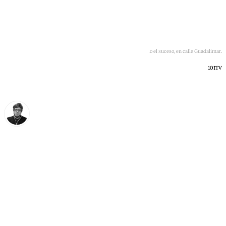
Imagen del bloque de pisos donde se ha producido el suceso, en calle Guadalimar.
101TV
Enrique Rodríguez
viernes, 5 junio 2026, 11:23
Compartir: