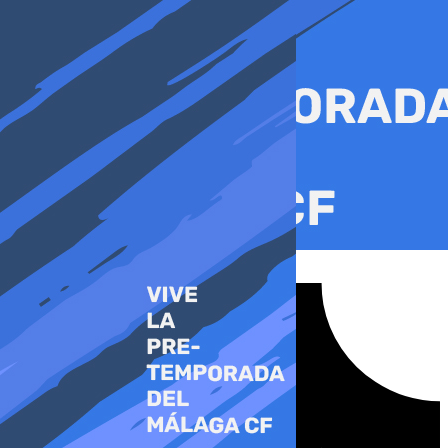
Ir
al
contenido
Tiktok