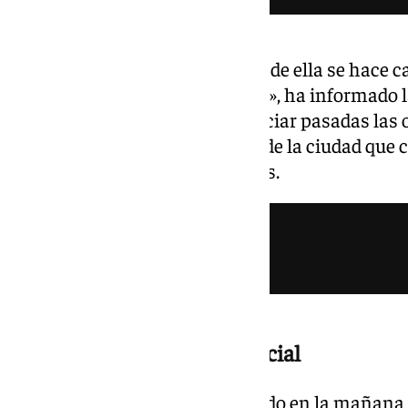
«La investigación está abierta y de ella se hace c
Comisaría Provincial de Málaga», ha informado l
escueto comunicado tras anunciar pasadas las o
dos cadáveres en la zona norte de la ciudad que
56 años y a una mujer de 51 años.
La escueta información policial
La Policía Nacional ha informado en la mañana d