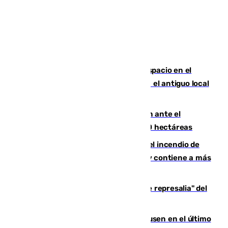
Las marca internacionales ganan espacio en el
Centro de Málaga: La Tagliatella abre en el antiguo local
de Vox Sports Bar
Moreno pide extremar la precaución ante el
incendio de Niebla, que supera las 4.000 hectáreas
340 personas más desalojadas por el incendio de
Niebla, que mantiene a 410 evacuadas y contiene a más
de 500 efectivos trabajando
Italia responde ante las "medidas de represalia" del
Gobierno de Sánchez
El Sevilla se desinfla ante el Leverkusen en el último