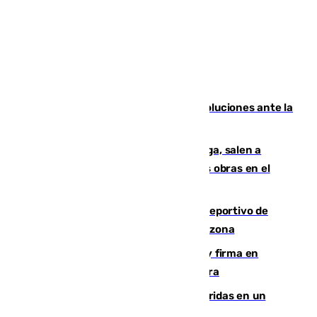
Más de 15.000 ceutíes claman por soluciones ante la
crisis migratoria
Los vecinos de Pedregalejo en Málaga, salen a
protestar en contra del resultado de las obras en el
paseo marítimo
Un incendio en un local del puerto deportivo de
Fuengirola genera una gran susto en la zona
Daniel Mérida derriba a Griekspoor y firma en
Montreal el mejor resultado de su carrera
Dos personas mueren y tres son heridas en un
accidente de tráfico en Utrera