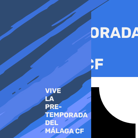
Ir
al
contenido
Tiktok