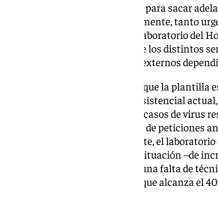
permisos y una elevada presión para sacar adela
analíticas que se reciben diariamente, tanto ur
mencionar que a la unidad de Laboratorio del Ho
peticiones procedentes tanto de los distintos se
como de los centros sanitarios externos depend
CSIF Sanidad Málaga denuncia que la plantilla 
para dar abasto a la demanda asistencial actual
la afluencia en las urgencias de casos de virus r
también directas en el volumen de peticiones ana
están desbordados. Precisamente, el laboratorio
Regional está afrontando esta situación –de inc
procedentes de urgencias- con una falta de técni
servicios y en todos los turnos, que alcanza el 4
Déficit de personal