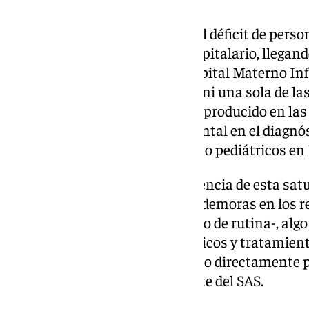
La central sindical señala que el déficit de perso
de laboratorio del complejo hospitalario, llegand
como en el de Genética del Hospital Materno Infa
Administración no ha cubierto ni una sola de las
de los profesionales que se han producido en la
desempeña una labor fundamental en el diagnós
tanto en pacientes adultos como pediátricos en
En este sentido, como consecuencia de esta satu
servicios se están produciendo demoras en los r
analíticas –tanto urgentes como de rutina-, algo
importantes sobre los diagnósticos y tratamient
malagueños, que se están viendo directamente p
falta de contrataciones por parte del SAS.