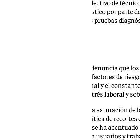
CSIF subraya que la labor del colectivo de técnic
es indispensable para el diagnóstico por parte de
recuerda que las demoras en las pruebas diagnós
la recuperación del paciente.
Factores de riesgo
Igualmente, la central sindical denuncia que los
laboratorios están expuestos a factores de riesg
motivados por la falta de personal y el constant
trabajo, lo que desemboca en estrés laboral y sob
Finalmente, CSIF defiende que la saturación de l
alta frecuentación, sino a la política de recorte
durante todo el año 2024, y que se ha acentuado
consecuencias desastrosas para usuarios y trab