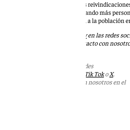
viene haciendo caso omiso a las reivindicacione
sindicales, que venimos reclamando más persona
de este servicio público esencial a la población
Descubre más noticias de
101Tv
en las redes soc
Tok
o
X
. Puedes ponerte en contacto con nosotro
informativos@101tv.es
Más noticias de
101TV
en las redes
sociales:
Instagram
,
Facebook
,
Tik Tok
o
X
.
Puedes ponerte en contacto con nosotros en el
correo
informativos@101tv.es
Tags:
Últimas noticias