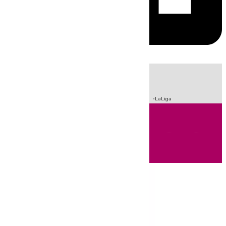
HOY
|
Incendios
Sucesos
Crisis Migratoria en Ceuta
Fútbol
LaLiga
Andalucía