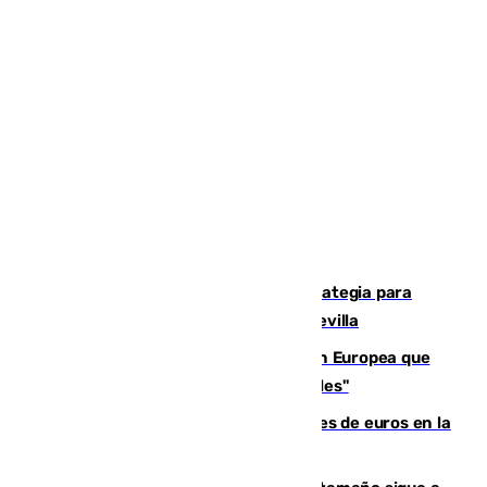
El Ayuntamiento desarrolla una estrategia para
recuperar la identidad patrimonial de Sevilla
España e Italia garantizan a la Unión Europea que
sus controles fronterizos son "temporales"
Sevilla ha invertido más de 6 millones de euros en la
transformación de su casco histórico