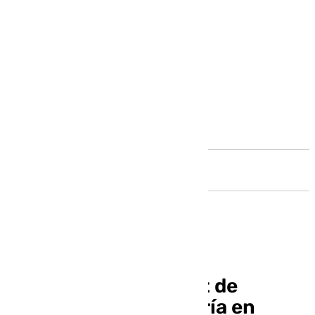
Andalucía
CSIF alerta del déficit de
personal de enfermería en