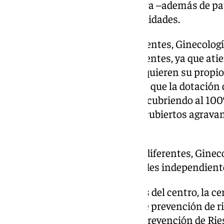
unidad de Ginecología, que ahora –además de pat
a pacientes de diversas especialidades.
Se trata de dos atenciones diferentes, Ginecologí
contar con unidades independientes, ya que ati
especialidades distintas que requieren su propio
especializado. Además, reclama que la dotación 
ajuste a las necesidades reales, cubriendo al 100
vacaciones actuales, cuyos descubiertos agravan 
los profesionales.
se trata de dos atenciones diferentes, Gineco
deberían contar con unidades independient
En su escrito a los responsables del centro, la ce
incumplimientos en materia de prevención de rie
dispuesto en la Ley 31/1995 de Prevención de Rie