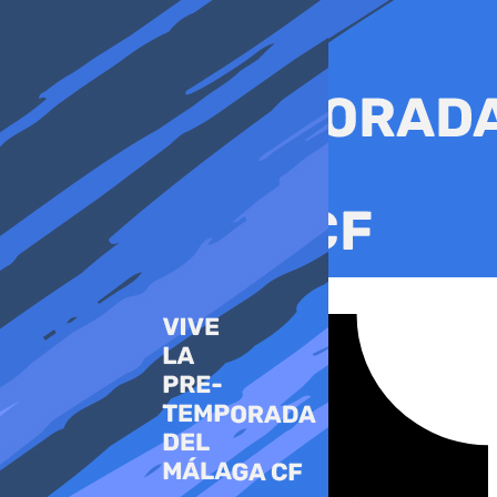
Ir
al
contenido
Tiktok