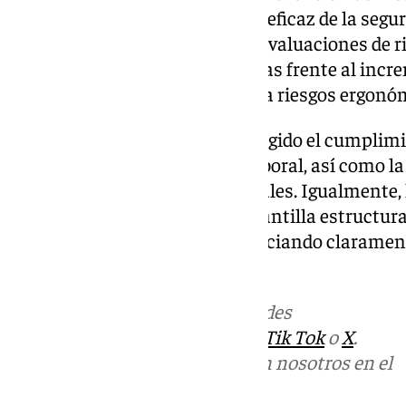
ellos, la ausencia de protección eficaz de la segu
la falta de actualización de las evaluaciones de r
adopción de medidas preventivas frente al increm
que expone a los profesionales a riesgos ergonómi
Ante esta situación, CSIF ha exigido el cumplimi
materia de seguridad y salud laboral, así como l
las ausencias de personal actuales. Igualmente, 
necesidad de incrementar la plantilla estructur
dos unidades afectadas, diferenciando claramen
funciones.
Más noticias de
101TV
en las redes
sociales:
Instagram
,
Facebook
,
Tik Tok
o
X
.
Puedes ponerte en contacto con nosotros en el
correo
informativos@101tv.es