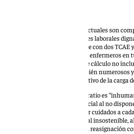
Ratios inadecuados
Así, CSIF señala que las ratios actuales son c
atentan contra unas condiciones laborales digna
Cada unidad cuenta únicamente con dos TCAE y
mañana y tarde; y un TCAE y 1,5 enfermeros en 
de 25 pacientes por unidad. Este cálculo no inclu
Obstetricia, que requieren también numerosos y
“suponen un aumento significativo de la carga de
Para CSIF Sanidad Málaga esta ratio es “inhuma
fatales” sobre la calidad asistencial al no dispo
necesario para atender y prestar cuidados a cad
arrastran una sobrecarga laboral insostenible, 
esta situación hay que sumar la reasignación co