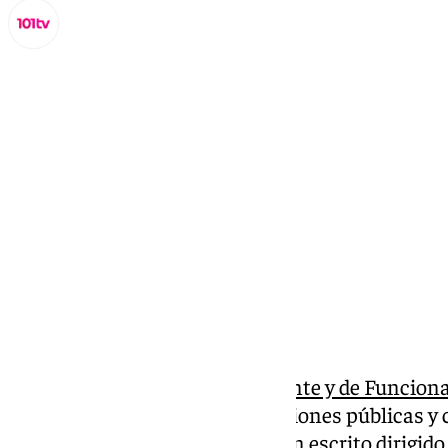
Miguel Alfonso
jueves, 21 noviembre 2024, 16:35
Compartir:
La
Central Sindical Independiente y de Funciona
mayoritario en las administraciones públicas y 
empresa privada, ha remitido un escrito dirigido 