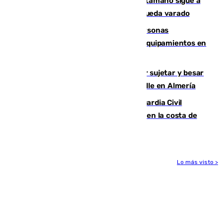
Susto en Marbella: un atún de gran tamaño sigue a
un bañista hasta la orilla de la playa y queda varado
Emvisesa refuerza la atención a personas
vulnerables con cesión de viviendas y equipamientos en
Sevilla
Condenado a dos años de cárcel por sujetar y besar
a una menor tras abordarla en plena calle en Almería
Persecución en Punta Umbría: la Guardia Civil
interviene más de 800 kilos de cocaína en la costa de
Huelva
Lo más visto >
Más noticias
Ver más >