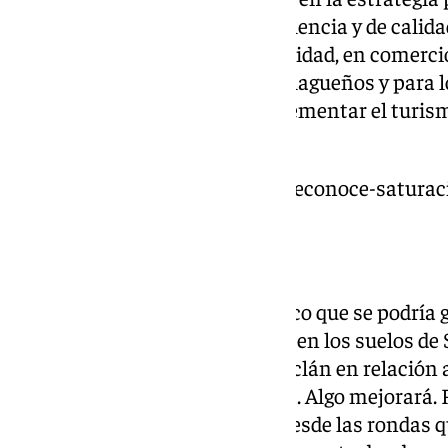
estrategia es el turismo de excelencia y de calid
estrellas, en gastronomía de calidad, en comercio
públicos de calidad para los malagueños y para 
en calidad. Todo lo que sea incrementar el turis
afirmado.
https://www.101tv.es/malaga-reconoce-saturaci
Movilidad
Un estudio ha alertado del tráfico que se podría 
Hospital y del centro comercial en los suelos d
paso a distinto nivel de Valle Inclán en relació
conecta con la zona de Carlinda. Algo mejorará. 
un planteamiento de accesos desde las rondas q