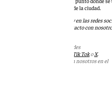
central hace unos años desde el punto donde se 
Ronda», ha explicado el alcalde de la ciudad.
Descubre más noticias de 101Tv en las redes soc
Tok
o
X
. Puedes ponerte en contacto con nosotro
informativos@101tv.es
Más noticias de
101TV
en las redes
sociales:
Instagram
,
Facebook
,
Tik Tok
o
X
.
Puedes ponerte en contacto con nosotros en el
correo
informativos@101tv.es
Tags:
Últimas noticias