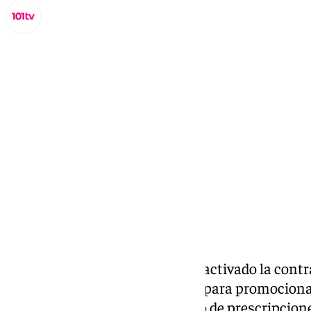
Lynx Devs
lunes, 27 enero 2025, 12:57
Compartir:
El Ayuntamiento de Málaga ha activado la contr
comunicación y de divulgación para promocionar
puntos de la ciudad. En el pliego de prescripcion