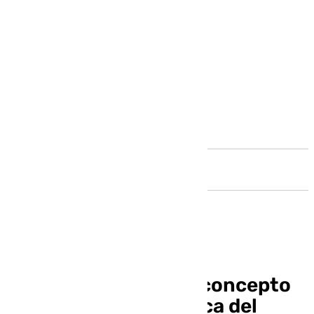
Andalucía
De la Torre matiza el concepto
de saturación turística del