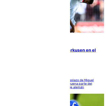
08.08.2026
El Sevilla se desinfla ante el Leverkusen en el
último ensayo (1-2)
El conjunto de Luis García se adelantó con un golazo de Miguel
Sierra y ofreció buenas sensaciones durante buena parte del
encuentro, pero acabó cediendo ante el empuje alemán