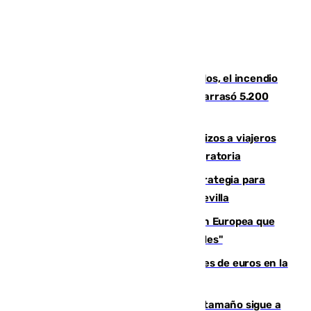
Un mes de la tragedia de Los Gallardos, el incendio
que acabó con la vida de 14 personas y arrasó 5.200
hectáreas
España establece controles fronterizos a viajeros
procedentes de Italia por la presión migratoria
El Ayuntamiento desarrolla una estrategia para
recuperar la identidad patrimonial de Sevilla
España e Italia garantizan a la Unión Europea que
sus controles fronterizos son "temporales"
Sevilla ha invertido más de 6 millones de euros en la
transformación de su casco histórico
Susto en Marbella: un atún de gran tamaño sigue a