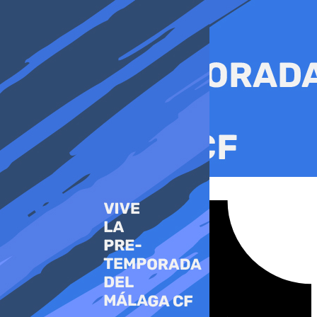
Ir
al
contenido
Tiktok