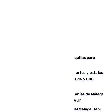
El mercado de Jerez refrigera sus taquillas para
facilitar las compras a sus visitantes
Detenida una pareja por presuntos hurtos y estafas
en Málaga tras ser descubiertos con más de 6.000
euros
Retrasos y cancelaciones en el Cercanías de Málaga
por una avería en la infraestructura de Adif
Isco, la nueva mascota del jugador del Málaga Dani