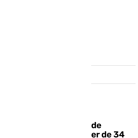
Andalucía
Desactivan la alarma de
búsqueda de una mujer de 34