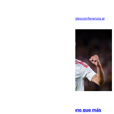
La mayoría de las comparecencias serán por videoconferencia al
residir los familiares fuera de España
07.08.2026
Juanlu Sánchez, el sexto canterano que más