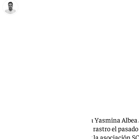
Antonio López
sábado, 5 octubre 2024, 10:38
Compartir:
La a
larma de búsqueda
de María Yasmina Albea J
mujer, de 34 años, se le perdió el rastro el pasado
distrito de Churriana (Málaga) y la asociación S