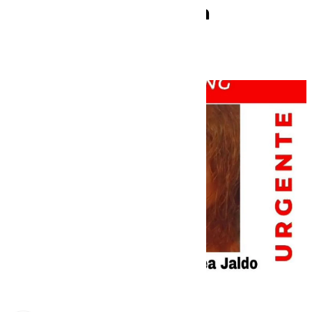
años desaparecida en
Churriana (Málaga)