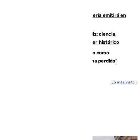
Lorenzo
El observatorio de Calar Alto de Almería emitirá en
directo el eclipse solar del 12 de agosto
El «Trío de Eclipses» arranca en Cádiz: ciencia,
naturaleza y seguridad ante un atardecer histórico
Noruega pide la dimisión de Infantino como
presidente de la FIFA: "La confianza se ha perdido"
Lo más visto >
Más noticias
Ver más >