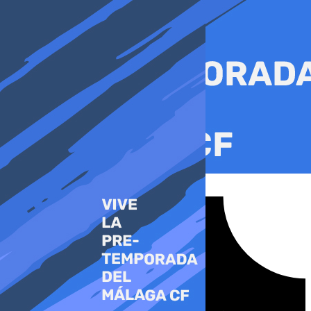
Ir
al
contenido
Tiktok