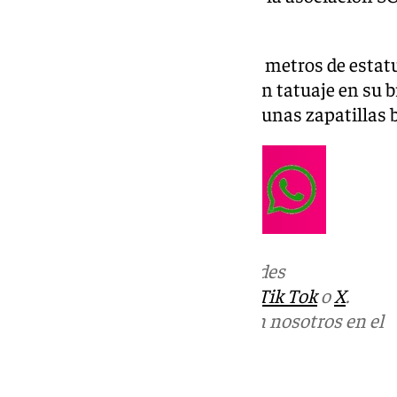
de búsqueda este sábado.
María Yasmina Albea mide 1,60 metros de estatu
pelo rubio, ojos verdes y posee un tatuaje en su
la desaparición, además, vestía unas zapatillas 
Más noticias de
101TV
en las redes
sociales:
Instagram
,
Facebook
,
Tik Tok
o
X
.
Puedes ponerte en contacto con nosotros en el
correo
informativos@101tv.es