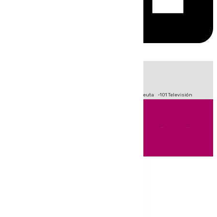
HOY
|
Fútbol
Primera División
LaLiga
Crisis Migratoria en Ceuta
101 Televisión
Andalucía