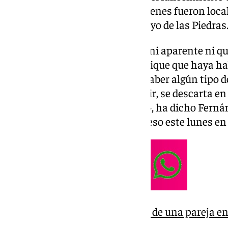
matrimonio de 41 y 48 años, quienes fueron local
infravivienda en la zona de Arroyo de las Piedras
«No hay ningún tipo de indicio, ni aparente ni q
que ya se ha practicado, que indique que haya h
matrimonio, que haya podido haber algún tipo d
por una tercera persona. Es decir, se descarta 
habido algún tipo de homicidio», ha dicho Fern
por los periodistas por este suceso este lunes en
Hallan los cuerpos sin vida de una pareja e