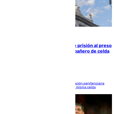
06.08.2026
El Supremo ratifica los 17 años de prisión al preso
que mató estrangulado a su compañero de celda
en Morón
El alto tribunal avala también que la Administración penitenciaria
indemnice a la familia por fallar al asignarles la misma celda