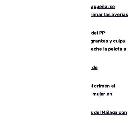
Mejoras del agua en la Axarquía malagueña: se
sustituye una tubería de 50 años para frenar las averías
de agua en El Borge y Almáchar
Bendodo asegura que los gobiernos del PP
"cumplirán la ley" sobre los menores migrantes y culpa
al Gobierno por "inestabilidad": "Que no eche la pelota a
las comunidades"
Una ONG malagueña ganará un año de
comunicación gratuita con Apecom
Confiesa en un diario ser el autor del crimen el
hombre en prisión por asesinato de una mujer en
Benahavís
Juanpe vuelve a los entrenamientos del Málaga con
el grupo de manera progresiva