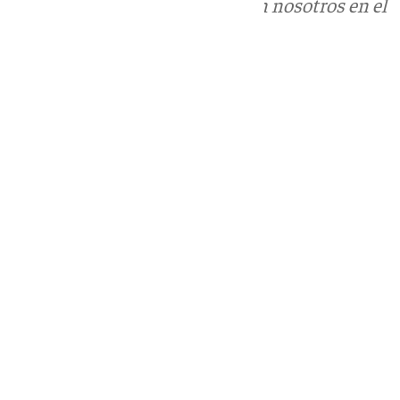
Puedes ponerte en contacto con nosotros en el
correo
informativos@101tv.es
Tags:
Últimas noticias