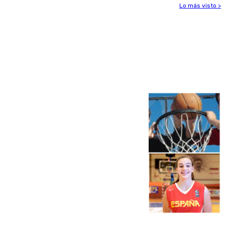
Lo más visto >
Más noticias
Ver más >