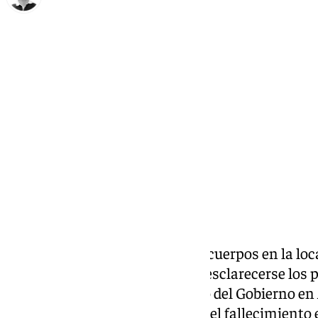
Ignacio Pérez
martes, 14 octubre 2025, 17:08
Compartir:
Tras el extraño hallazgo de dos cuerpos en la lo
pasado domingo, comienzan a esclarecerse los p
Según ha informado el delegado del Gobierno en
queda descartado como causa del fallecimiento e