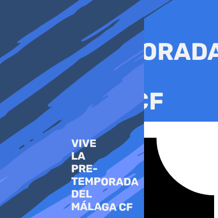
Ir
al
contenido
Tiktok