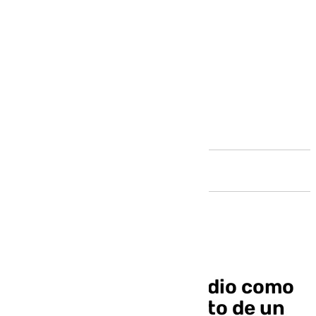
Andalucía
Descartado el homicidio como
causa del fallecimiento de un