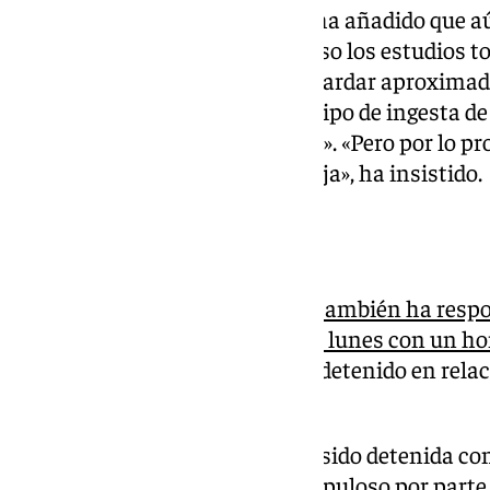
El representante del Ejecutivo ha añadido que a
pruebas pertinentes, en este caso los estudios to
ha detallado que estos pueden tardar aproxim
determinar si ha habido algún tipo de ingesta de
haya podido provocar la muerte». «Pero por lo pr
una tercera persona a esta pareja», ha insistido.
Tiroteo en Marbella
Por otro lad
o, Pedro Fernández también ha respo
tiroteo que se saldó este pasado lunes con un h
Marbella
y un joven de 20 años detenido en relac
gaditana de Algeciras
«Hay una persona detenida, ha sido detenida co
hizo un seguimiento muy escrupuloso por parte 