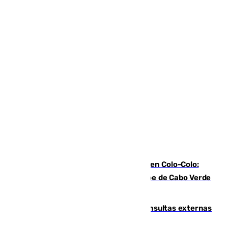
Vozinha, recibido como una estrella en Colo-Colo:
casi 30.000 aficionados arropan al héroe de Cabo Verde
en su presentación
Vithas Málaga crece en cirugías, consultas externas
y altas en el primer semestre de 2026