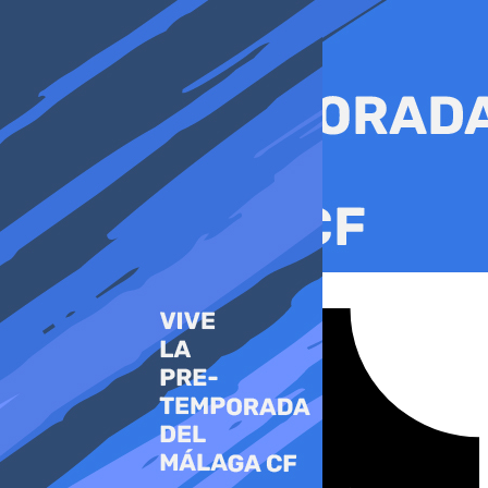
Ir
al
contenido
Tiktok