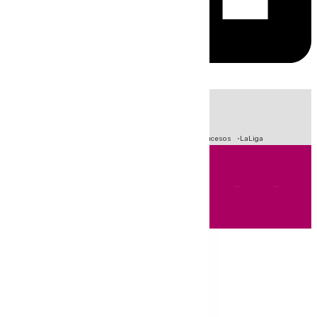
HOY
|
Fútbol
Primera División
Crisis Migratoria en Ceuta
Sucesos
LaLiga
Andalucía