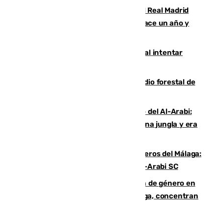
El fichaje más caro de la historia del Real Madrid
costaba 105 millones de euros menos hace un año y
jugaba en Leganés
Ceuta suma 82 fallecidos en el mar al intentar
cruzar la frontera española
Huelva eleva a emergencia el incendio forestal de
Niebla
Juanfran Funes, sobre el duro juego del Al-Arabi:
“Por momentos nos hemos metido en una jungla y era
hasta peligroso”
Ya se han estrenado los tres delanteros del Málaga:
Eneko Jauregui, bigoleador contra el Al-Arabi SC
35 mujeres asesinadas por violencia de género en
España en este 2026: Andalucía y Málaga, concentran
el foco de la tragedia