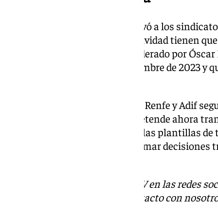
La principal motivación que llevó a los sindicato
siete jornada de freno en su actividad tienen que
el Ministerio de Transportes, liderado por Óscar
acuerdos establecidos en noviembre de 2023 y q
huelga de entonces.
En dicho pacto, se aclaraba que Renfe y Adif seg
servicios de Rodalies -que se pretende ahora tran
Mercancías, preservándose así las plantillas de
compañías y que a la hora de tomar decisiones t
grupos de trabajo.
Descubre más noticias de 101TV en las redes soc
Tok
o
X
. Puedes ponerte en contacto con nosotro
informativos@101tv.es