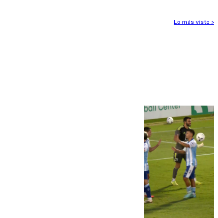
Lo más visto >
Más noticias
Ver más >