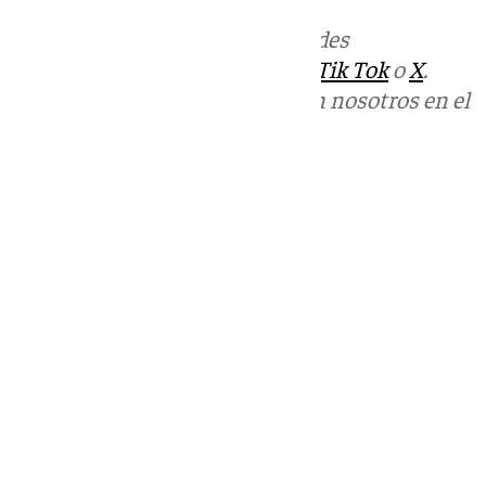
Más noticias de
101TV
en las redes
sociales:
Instagram
,
Facebook
,
Tik Tok
o
X
.
Puedes ponerte en contacto con nosotros en el
correo
informativos@101tv.es
Tags:
Últimas noticias