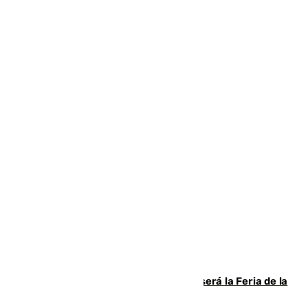
Talleres, escape room y música: así será la Feria de la
Juventud Cofrade de Málaga