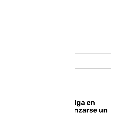
Andalucía
Desconvocada la huelga en
Renfe y Adif tras alcanzarse un