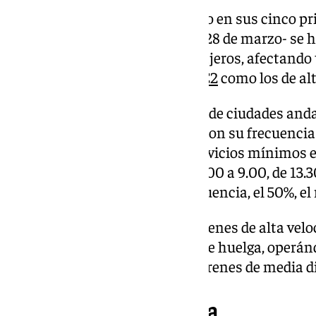
De no llegarse a un acuerdo, solo en sus cinco p
incluyen los días 17, 19, 24,26 y 28 de marzo- se
de cerca de 1.400 trenes de pasajeros, afectando
de las
líneas de Cercanías C1 y C2
como los de alt
Desde este lunes, los Cercanías de ciudades and
que ya sufren colapsos diarios con su frecuenci
caso malagueño- ofrecerían servicios mínimos es
en las horas punta del día (de 6.00 a 9.00, de 13.
a 20.30) y de la mitad de su frecuencia, el 50%, el
Mientras, la frecuencia de los trenes de alta vel
afectada durante las jornadas de huelga, operánd
viajes diarios. Por su parte, los trenes de media 
El motivo de la huelga