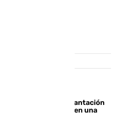
Andalucía
Desmantelada una plantación
indoor de marihuana en una