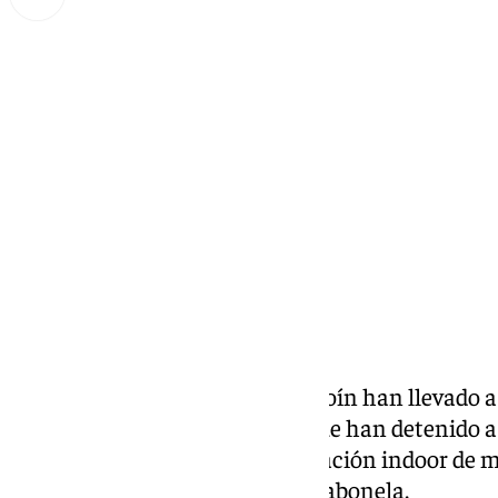
Miguel Alfonso
jueves, 28 noviembre 2024, 18:48
Compartir:
Agentes de la Guardia Civil de Coín han llevado
denominada “Albanela” en la que han detenido a
y han desmantelado una plantación indoor de 
en una casa de campo de Casarabonela.