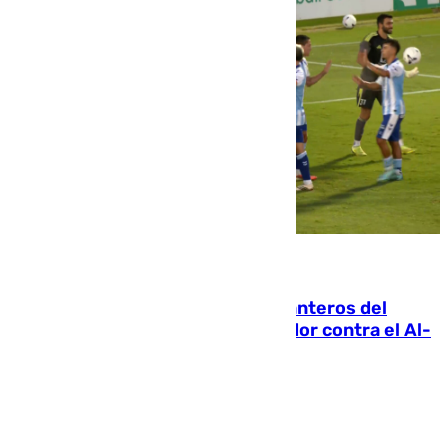
06.08.2026
Ya se han estrenado los tres delanteros del
Málaga: Eneko Jauregui, bigoleador contra el Al-
Arabi SC