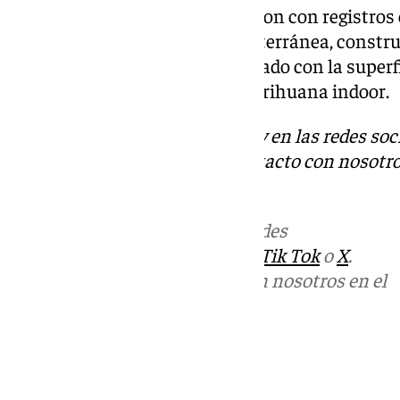
número 14 de Málaga, procedieron con registros e
descubrieron la edificación subterránea, constr
contenedores que había conectado con la superfi
el fin de ocultar el cultivo de marihuana indoor.
Descubre más noticias de 101Tv en las redes soc
Tok
o
X
. Puedes ponerte en contacto con nosotro
informativos@101tv.es
Más noticias de
101TV
en las redes
sociales:
Instagram
,
Facebook
,
Tik Tok
o
X
.
Puedes ponerte en contacto con nosotros en el
correo
informativos@101tv.es
Tags:
Últimas noticias