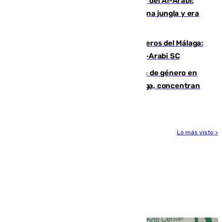
Juanfran Funes, sobre el duro juego del Al-Arabi:
“Por momentos nos hemos metido en una jungla y era
hasta peligroso”
Ya se han estrenado los tres delanteros del Málaga:
Eneko Jauregui, bigoleador contra el Al-Arabi SC
35 mujeres asesinadas por violencia de género en
España en este 2026: Andalucía y Málaga, concentran
el foco de la tragedia
Lo más visto >
Más noticias
Ver más >