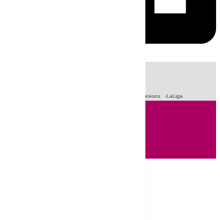
HOY
|
Fútbol
Primera División
Crisis Migratoria en Ceuta
Sucesos
LaLiga
Andalucía