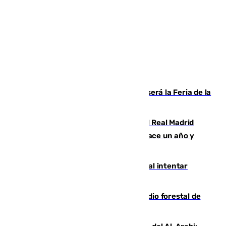
Talleres, escape room y música: así será la Feria de la
Juventud Cofrade de Málaga
El fichaje más caro de la historia del Real Madrid
costaba 105 millones de euros menos hace un año y
jugaba en Leganés
Ceuta suma 82 fallecidos en el mar al intentar
cruzar la frontera española
Huelva eleva a emergencia el incendio forestal de
Niebla