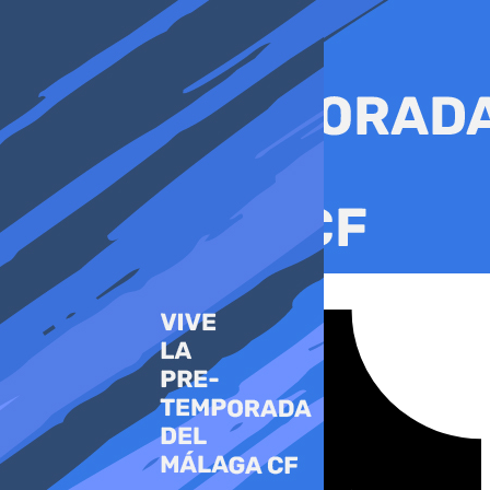
Ir
al
contenido
Tiktok