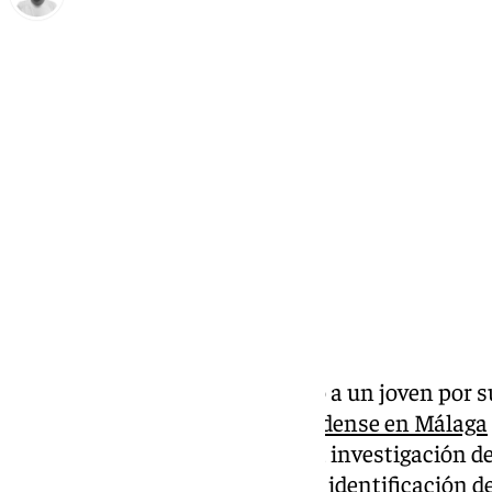
Antonio López
miércoles, 5 febrero 2025, 09:50
Compartir:
La Policía Nacional ha detenido a un joven por 
asesinato del turista estadounidense en Málaga
ha podido conocer este lunes, la investigación d
citado cuerpo ha conducido a la identificación d