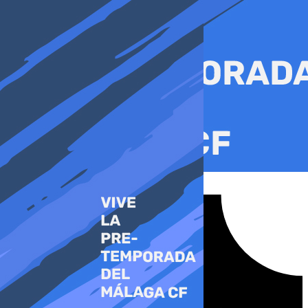
Ir
al
contenido
Tiktok