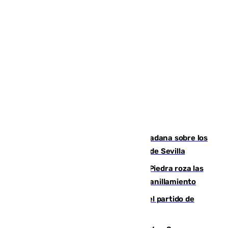
PSOE y Vox critican la consulta ciudadana sobre los
toldos que ha lanzado el Ayuntamiento de Sevilla
La laguna malagueña de Fuente de Piedra roza las
30.000 parejas de flamencos antes del anillamiento
Sigue en directo la retransmisión del partido de
pretemporada Málaga-Al-Arabi