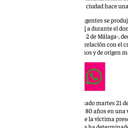
homicidio, que conmocionó a la ciudad hace un
El arresto del individuo por los agentes se produj
fue puesto a
disposición judicial
a durante el do
Juzgado de Instrucción número 2 de Málaga-, dec
comunicada y sin fianza por su relación con el 
que se trata de un joven de 27 años y de origen m
Los hechos se produjeron el pasado martes 21 de
hallaron muerto a un turista de 80 años en una vi
Viento, en el Centro. El cuerpo de la víctima p
en la cabeza -aunque la autopsia ha determinado 