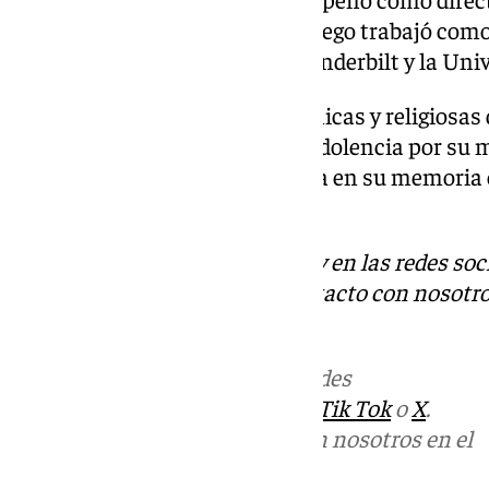
Universidad de Connecticut. Luego trabajó como 
entre ellas la Universidad de Vanderbilt y la Univ
Desde las instituciones académicas y religiosas 
han mandado mensajes de condolencia por su m
de febrero se celebrará una misa en su memoria
Viaje.
Descubre más noticias de 101Tv en las redes soc
Tok
o
X
. Puedes ponerte en contacto con nosotro
informativos@101tv.es
Más noticias de
101TV
en las redes
sociales:
Instagram
,
Facebook
,
Tik Tok
o
X
.
Puedes ponerte en contacto con nosotros en el
correo
informativos@101tv.es