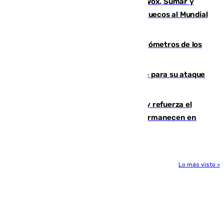
La crisis migratoria de Ceuta une a Vox, Sumar y
Podemos contra la candidatura de Marruecos al Mundial
2030
Diputación limpia de residuos 170 kilómetros de los
principales caminos del Rocío en Sevilla
El Real Madrid ficha a Yan Diomande para su ataque
por 125 millones
El Gobierno instala duchas y baños y refuerza el
CETI para los miles de migrantes que permanecen en
Ceuta
Lo más visto >
Más noticias
Ver más >