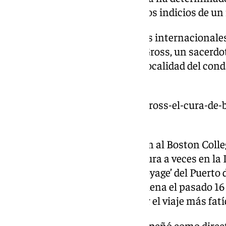
habitación se encontraron claros indicios de un 
Días después, y gracias a medios internacionales,
víctima
. Se trataba de Richard Gross, un sacer
(Massachusets), una pequeña localidad del cond
Boston, en Estados Unidos.
https://www.101tv.es/richard-gross-el-cura-de
turista-en-un-piso-de-malaga/
Gross, con una larga vinculación al Boston Coll
escuela secunda, servía como cura a veces en la 
Buen Viaje ‘Out Lady of Good Voyage’ del Puerto 
última misa en una parroquia llena el pasado 16
y tras venir a Europa iba a sufrir el viaje más fatí
De 1992 a 2002, Gross se desempeñó como direc