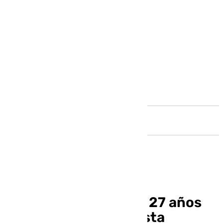
Andalucía
Detenido un joven de 27 años
por el crimen del turista