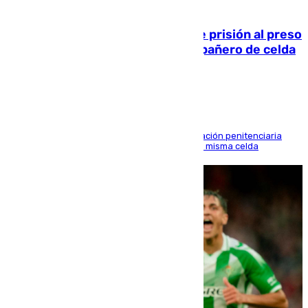
06.08.2026
El Supremo ratifica los 17 años de prisión al preso
que mató estrangulado a su compañero de celda
en Morón
El alto tribunal avala también que la Administración penitenciaria
indemnice a la familia por fallar al asignarles la misma celda