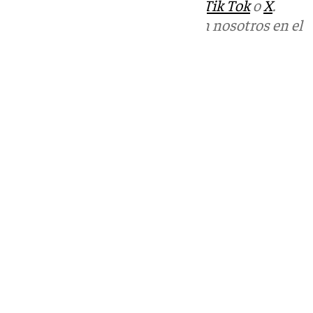
sociales:
Instagram
,
Facebook
,
Tik Tok
o
X
.
Puedes ponerte en contacto con nosotros en el
correo
informativos@101tv.es
Tags:
Últimas noticias