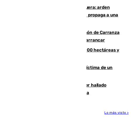
Incendio en un vertedero de Antequera: arden
chatarra, muebles y palets y el fuego se propaga a una
zona de monte
Las Palmas conquista el Trofeo Ramón de Carranza
y somete a un Cádiz que no termina de arrancar
El incendio de Niebla alcanza las 8.000 hectáreas y
mantiene desalojadas a 474 personas
El tenista checho Lehecka, nueva víctima de un
Rafa Jódar que está siendo imparable
Muere un hombre de 58 años tras ser hallado
inconsciente en una piscina en Cómpeta
Lo más visto >
Más noticias