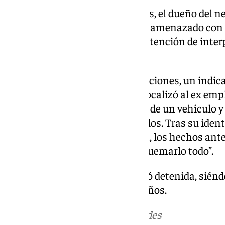
Una vez en el lugar de los hechos, el dueño del 
antiguo empleado, que ya había amenazado con q
que trabajó, manifestando su intención de inter
hechos.
En el transcurso de las averiguaciones, un indica
Local de Seguridad Ciudadana localizó al ex empl
lugar del incendio, en el interior de un vehículo 
mecheros que fueron intervenidos. Tras su ident
admitió, de manera espontánea, los hechos ante
además que no pararía hasta “quemarlo todo”.
Finamente, esta persona resultó detenida, siéndo
amenazas graves, incendio y daños.
Más noticias de
101TV
en las redes