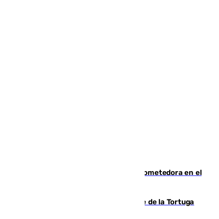
El año 2007, una generación muy prometedora en el
mundo del fútbol
Incendio forestal en el paraje Monte de la Tortuga
de Málaga