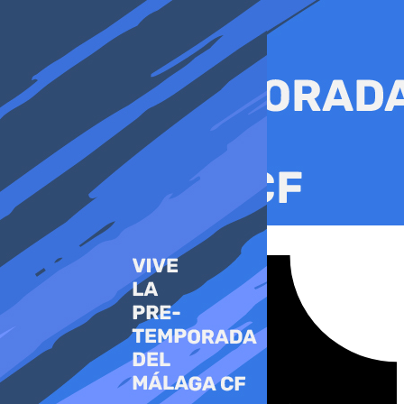
Ir
al
contenido
Tiktok