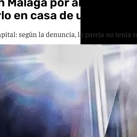
en Málaga por abandonar 
lo en casa de un vecino
apital: según la denuncia, la pareja no tenía 