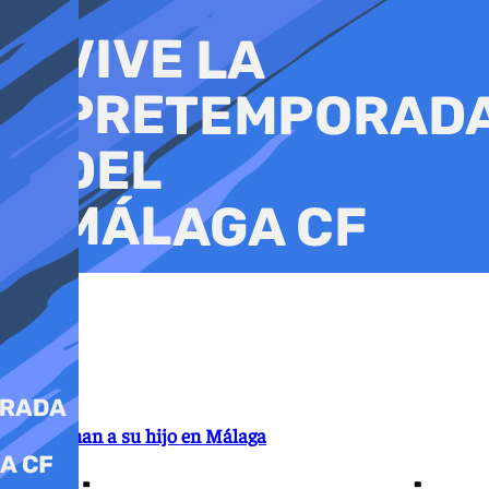
Ir
al
contenido
Abandonan a su hijo en Málaga