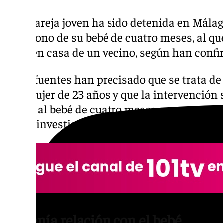
Una pareja joven ha sido detenida en Málag
abandono de su bebé de cuatro meses, al q
dejar en casa de un vecino, según han confi
Estas fuentes han precisado que se trata d
una mujer de 23 años y que la intervención s
pareja al bebé de cuatro meses con un vec
que la investigación continúa abierta.
No tenía relación con el bebé