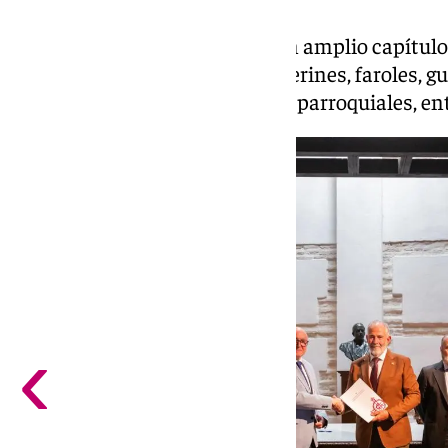
El archivo incorpora además un amplio capítulo 
estandartes, simpecados, banderines, faroles, gu
campana, candelabros y cruces parroquiales, ent
‹