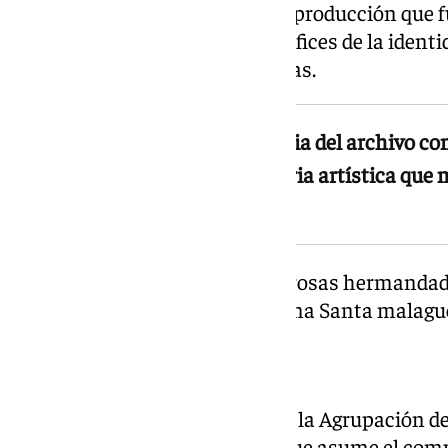
amplitud y profundidad de una producción que 
Prini fue uno de los grandes artífices de la iden
de Málaga en las últimas décadas.
La Agrupación asume la custodia del archivo co
reconocimiento a una trayectoria artística que m
Semana Santa malagueña
Su obra está presente en numerosas hermandades
la memoria estética de la Semana Santa malag
Compromiso institucional
Con la recepción de este legado, la Agrupación d
patrimonio documental, sino que asume el comp