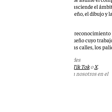
una producción artística que trasciende el ámbi
en fuente de estudio sobre el diseño, el dibujo y 
cofrade.
El depósito supone también un reconocimiento 
singular: la de un artista malagueño cuyo trabajo
huella profunda y duradera en las calles, los palio
Más noticias de
101TV
en las redes
sociales:
Instagram
,
Facebook
,
Tik Tok
o
X
.
Puedes ponerte en contacto con nosotros en el
correo
informativos@101tv.es
Tags:
Agrupación de Cofradías de Málaga