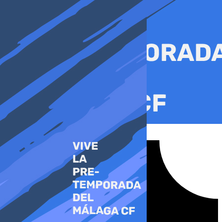
Ir
al
contenido
Tiktok