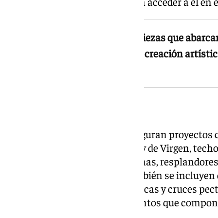
ciudadanos interesados puedan acceder a él en el
El depósito reúne más de 800 piezas que abarca
documentan cuatro décadas de creación artística 
malagueñas
Tronos, palios y bordados
Entre las piezas conservadas figuran proyectos
tronos procesionales de Cristo y de Virgen, techo
barras de palio, coronas, diademas, resplandores
lunas, peanas y potencias. También se incluyen 
procesionales, bordados de túnicas y cruces pec
prácticamente todos los elementos que compone
cofradía.