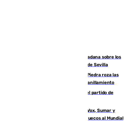
PSOE y Vox critican la consulta ciudadana sobre los
toldos que ha lanzado el Ayuntamiento de Sevilla
La laguna malagueña de Fuente de Piedra roza las
30.000 parejas de flamencos antes del anillamiento
Sigue en directo la retransmisión del partido de
pretemporada Málaga-Al-Arabi
La crisis migratoria de Ceuta une a Vox, Sumar y
Podemos contra la candidatura de Marruecos al Mundial
2030