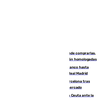
Gafas para el eclipse solar 2026: dónde comprarlas,
dónde conseguirlas y cómo saber si están homologadas
Vinícius Júnior seguirá vestido de blanco hasta
2032 tras cerrar su renovación con el Real Madrid
Rodrigo negocia su fichaje por el Barcelona tras
romper con el Madrid y revoluciona el mercado
El Rey traslada a Vivas su respaldo a Ceuta ante la
crisis migratoria