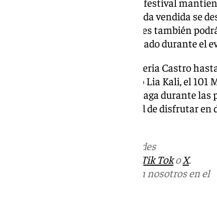
Además de su oferta cultural, el festival manti
solidario. Un euro de cada entrada vendida se de
Cudeca y Olivares y los asistentes también podrá
merchandising solidario habilitado durante el e
Con nombres que van desde Valeria Castro hast
Loquillo, Guitarricadelafuente o Lia Kali, el 101 
música la Plaza de Toros de Málaga durante las
muchos tendrán la oportunidad de disfrutar en d
artistas favoritos.
Más noticias de
101TV
en las redes
sociales:
Instagram
,
Facebook
,
Tik Tok
o
X
.
Puedes ponerte en contacto con nosotros en el
correo
informativos@101tv.es