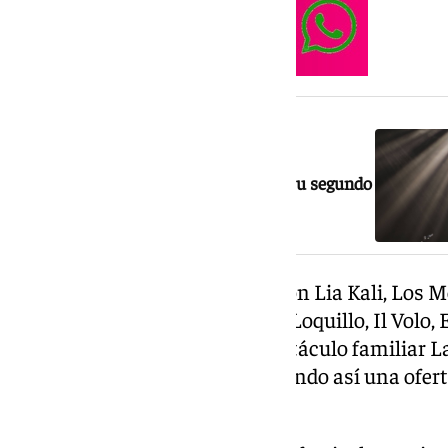
NOTICIA RELACIONADA
De agotar teatros en diez países a La
Malagueta: Valeria Castro presenta su segundo
álbum en Málaga
La programación continuará con Lia Kali, Los M
Marta Santos, Aguilera y Meni, Loquillo, Il Volo,
cartel también incluye el espectáculo familiar La
Las Heroínas del K-Pop, ampliando así una ofert
públicos de todas las edades.