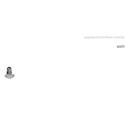
Programación del 101 Music Festival.
101TV
Natalia Baena
jueves, 25 junio 2026, 10:56
Compartir: