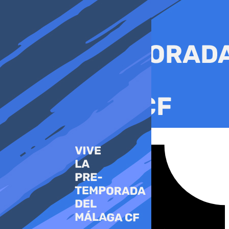
Ir
al
contenido
Tiktok