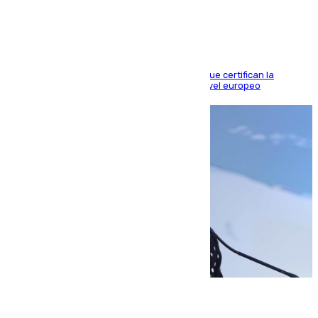
al Arsenal en Dublín (1-3)
Riquelme, Deossa y Fornals firman los tantos que certifican la
superioridad bética ante un rival de máximo nivel europeo
06.08.2026