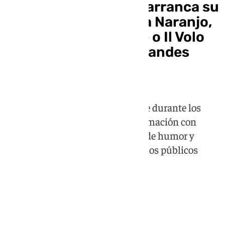
El 101 Music Festival arranca su
sexta edición: Mónica Naranjo,
Guitarricadelafuente o Il Volo
son algunos de los grandes
nombres del cartel
La Plaza de Toros de Málaga acoge durante los
meses de junio y julio una programación con
grandes conciertos, espectáculos de humor y
propuestas familiares para todos los públicos