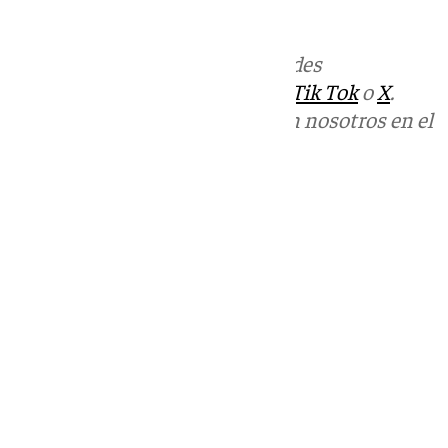
informativos@101tv.es
.
Más noticias de
101TV
en las redes
sociales:
Instagram
,
Facebook
,
Tik Tok
o
X
.
Puedes ponerte en contacto con nosotros en el
correo
informativos@101tv.es
Tags:
Últimas noticias