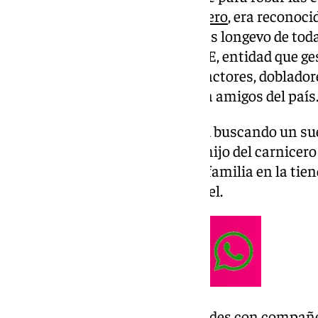
El actor malagueño,
Lucio Romero
, era reconoci
como el intérprete en activo más longevo de t
organizaban la fundación AISGE, entidad que ge
de propiedad intelectual de los actores, dobladore
escena, y la sociedad económica amigos del país
Marchó en el año 1960 a Madrid buscando un sueñ
actor, conquistar al público. El hijo del carnicero
siempre echaba una mano a la familia en la tien
clientela interpretando ese papel.
En Madrid hizo muchas amistades con compañer