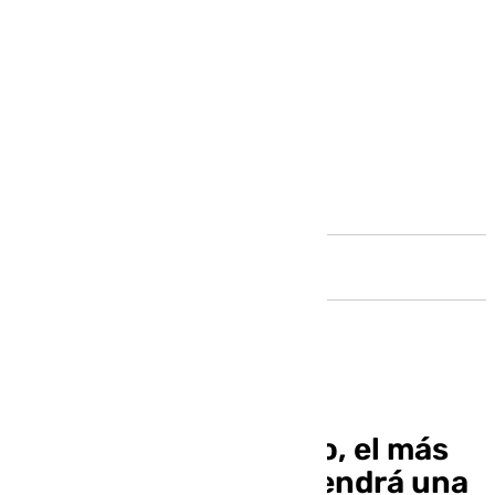
Andalucía
El actor Lucio Romero, el más
longevo de España, tendrá una