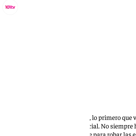
Miguel Alfonso
miércoles, 18 diciembre 2024, 19:05
Compartir:
Es como el buen jamón serrano, lo primero que v
pero cuando lo pruebas es esencial. No siempre h
focos, pero eso no es importante para robar las 