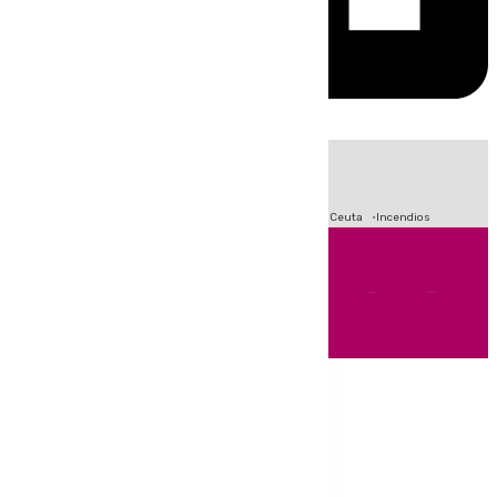
HOY
|
Fútbol
Sucesos
Primera División
Crisis Migratoria en Ceuta
Incendios
Andalucía