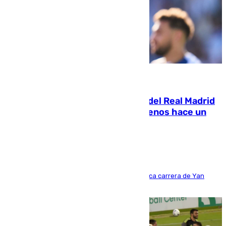
07.08.2026
El fichaje más caro de la historia del Real Madrid
costaba 105 millones de euros menos hace un
año y jugaba en Leganés
Del filial pepinero a récord absoluto: la meteórica carrera de Yan
Diomande en solo doce meses