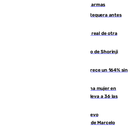
Colombia por homicidio y transporte de armas
Prueba final del Granada ante el Antequera antes
del inicio de la Liga
Ceuta se prepara ante la posibilidad real de otra
entrada masiva el 15 de agosto
Cártama, protagonista en el Europeo de Shorinji
Kempo celebrado en Berlín
La llegada de inmigrantes a Ceuta crece un 164% sin
contar la entrada masiva
Igualdad confirma el asesinato de una mujer en
Benahavís como violencia machista y eleva a 36 las
víctimas en 2026
El exdelantero Diego Forlán es el nuevo
seleccionador de Uruguay tras la salida de Marcelo
Bielsa