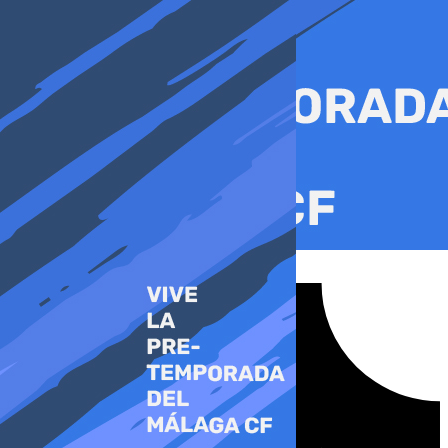
Ir
al
contenido
Tiktok