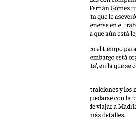
que José Sazatornil y Fernando Fernán Gómez f
inseparables. Del último comenta que le aseveró
hacer un buen papel, sino mantenerse en el traba
carrera en la interpretación de la que aún está lej
Son muchas las anécdotas y poco el tiempo para
frustrados es el de ‘Hamlet’. Sin embargo está or
de ‘No somos ni Romero ni Julieta’, en la que se
comediante que es.
No han faltado los engaños, las traiciones y los 
hombre sin rencores y prefiere quedarse con la p
sus próximos proyectos está el de viajar a Madri
rodaje del cual no podemos dar más detalles.
Un sueño cumplido