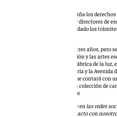
La entidad que gestiona en España los derechos 
actores, dobladores, bailarines y directores de 
el acto homenaje que ya se han dado los trámite
una sede en Málaga.
Se hará esperar al menos dos o tres años, pero 
para el mundo de la interpretación y las artes e
ciudad. Se erigirá en la antigua fábrica de la luz, e
encuentra entre la calle Carretería y la Avenida 
importante de esta noticia es que contará con u
permanente para acoger la gran colección de cart
unos 4.000 según el propio actor
Descubre más noticias de 101Tv en las redes soc
Tok
o
X
. Puedes ponerte en contacto con nosotro