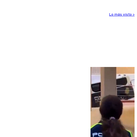
Lo más visto >
Más noticias
Ver más >