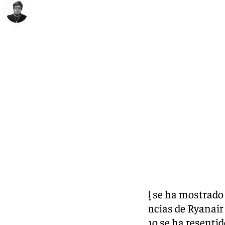
Enrique Rodríguez
lunes, 10 noviembre 2025, 19:41
Compartir:
El
Aeropuerto de la Costa del Sol
se ha mostrado 
habido tensión por las discrepancias de Ryanair
malagueña es de las pocas que no se ha resentido 