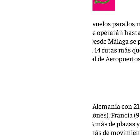
En datos globales, habrá 58.282 vuelos para los
asientos de las 42 aerolíneas que operarán hast
Aeropuerto de la Costa del Sol. Desde Málaga se p
países a través de 217 rutas. Son 14 rutas más qu
aportados por la sociedad estatal de Aeropuert
(Aena).
Las principales rutas
Han subido las conexiones con Alemania con 21
plazas y un 8,4% más de operaciones), Francia (
de movimientos), Polonia (33,9% más de plazas y
(13,7% más de asientos y 14,5% más de movimient