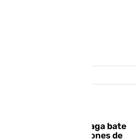
Andalucía
El Aeropuerto de Málaga bate
récords con 10,4 millones de