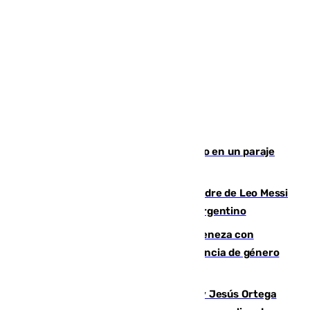
Los Bomberos combaten un incendio en un paraje
de Granada
Muere a los 68 años Jorge Messi, padre de Leo Messi
y pieza fundamental en la carrera del argentino
Retiene a su mujer en su casa y ameneza con
quemar la vivienda: nuevo caso de violencia de género
en Málaga
Dos sevillanos de oro: Manuel Cruz y Jesús Ortega