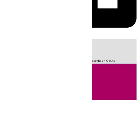
HOY
|
Fútbol
Sucesos
LaLiga
Primera División
Crisis Migratoria en Ceuta
Andalucía