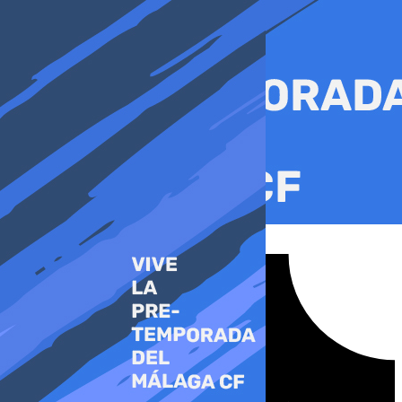
Ir
al
contenido
Tiktok