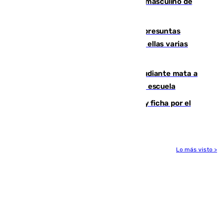
ganan el campeonato del mundo sub19 masculino de
remo
Un juzgado de Ceuta investiga seis presuntas
agresiones sexuales a migrantes, entre ellas varias
menores
Desastre en Tailandia: un joven estudiante mata a
tiros a sus abuelo y a profesores en una escuela
Luca Zidane rompe con el Granada y ficha por el
Leganés
Lo más visto >
Más noticias
Ver más >