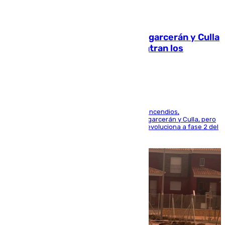
08.08.2026
Incendios de Castellón: Sierra Engarcerán y Culla
evolucionan positivamente y centran los
esfuerzos en Tírig
La UME se suma al operativo de control de los incendios,
progresando adecuadamente los de Sierra Engarcerán y Culla, pero
centrando todo el empeño en el de Culla, que evoluciona a fase 2 del
PEIF