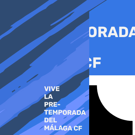
Ir
al
contenido
Tiktok