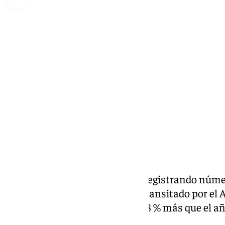
Miguel Alfonso
jueves, 12 diciembre 2024, 17:58
Compartir:
El Aeropuerto de Málaga sigue registrando númer
año, 23.349,816 pasajeros han transitado por el
vuelos. Esta cifra supone un 11,8 % más que el a