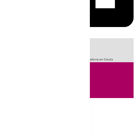
HOY
|
Sucesos
Fútbol
LaLiga
Primera División
Crisis Migratoria en Ceuta
Andalucía