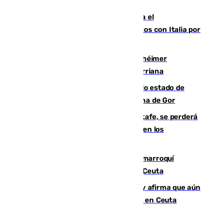
para enfrentar las altas temperaturas
Marlaska notifica a la Unión Europea el
restablecimiento de controles fronterizos con Italia por
vía aérea y marítima
Hallan sin vida al granadino con Alzhéimer
desaparecido hace una semana en Churriana
Encuentran un cadáver en avanzado estado de
descomposición en la localidad granadina de Gor
Christantus Uche, delantero del Getafe, se perderá
toda la temporada por varias fracturas en los
ligamentos de su rodilla derecha
Expulsado de España un ciudadano marroquí
condenado por allanar una vivienda en Ceuta
Vivas niega la versión del Gobierno y afirma que aún
quedan entre 8.000 y 11.000 migrantes en Ceuta