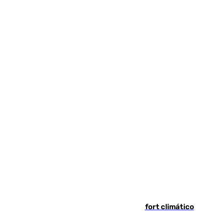
Málaga contabiliza 148 zonas de confort climático