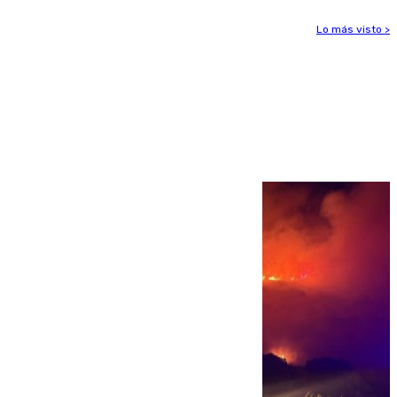
Lo más visto >
Más noticias
Ver más >