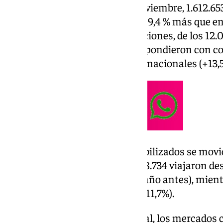
En lo que respecta al mes de noviembre, 1.612.6
12.068 vuelos, lo que supone un 9,4 % más que e
anterior. En cuanto a las operaciones, de los 12
pasado (+9,7%), 11.850 se correspondieron con c
nacionales (+0,6%) y 9.155, internacionales (+13,
El grueso de los usuarios contabilizados se movi
sumaron 1.609.247. De ellos, 288.734 viajaron de
española (un 0,2% más que un año antes), mient
conexiones con el extranjero (+11,7%).
Respecto al tráfico internacional, los mercado