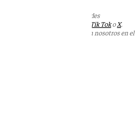
Más noticias de
101TV
en las redes
sociales:
Instagram
,
Facebook
,
Tik Tok
o
X
.
Puedes ponerte en contacto con nosotros en el
correo
informativos@101tv.es
Tags:
Últimas noticias