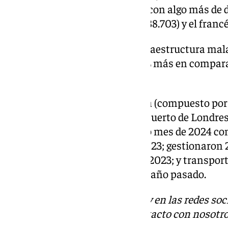
británico (329.644 pasajeros) y, con algo más de d
holandés (108.031), el italiano (88.703) y el francé
Entre enero y noviembre, la infraestructura ma
aterrizajes y despegues, un 8,4% más en compar
meses de 2023.
Los aeropuertos del Grupo Aena (compuesto por 
helipuertos en España, el Aeropuerto de Londre
Brasil) han cerrado el undécimo mes de 2024 con
más que en el mismo mes de 2023; gestionaron
aeronaves, un 9,2% más que en 2023; y transpor
mercancía, un 14,1% más que el año pasado.
Descubre más noticias de 101Tv en las redes soc
Tok
o
X
. Puedes ponerte en contacto con nosotro
informativos@101tv.es
.