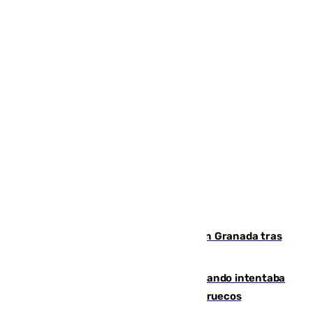
Angustioso rescate de una familia en Granada tras
caer su coche por un terraplén
Fallece un joven tras caer al mar cuando intentaba
entrar en parapente a Ceuta desde Marruecos