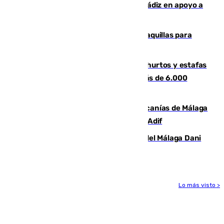
CIES NO moviliza a la provincia de Cádiz en apoyo a
la respuesta humanitaria de Ceuta
El mercado de Jerez refrigera sus taquillas para
facilitar las compras a sus visitantes
Detenida una pareja por presuntos hurtos y estafas
en Málaga tras ser descubiertos con más de 6.000
euros
Retrasos y cancelaciones en el Cercanías de Málaga
por una avería en la infraestructura de Adif
Isco, la nueva mascota del jugador del Málaga Dani
Lorenzo
Lo más visto >
Más noticias