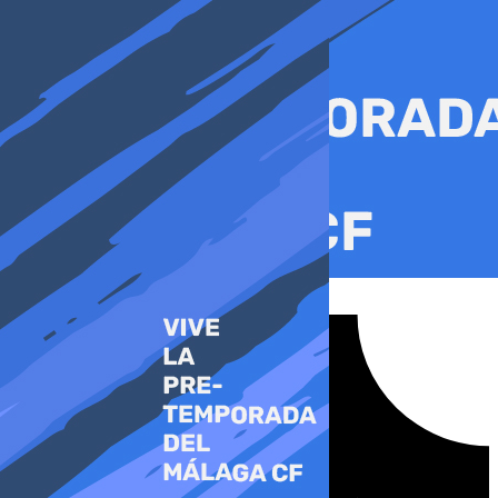
Ir
al
contenido
Tiktok