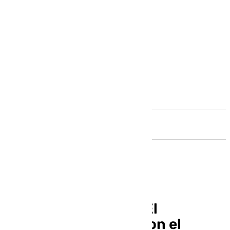
Andalucía
El Ayuntamiento de El
Puerto distinguido con el