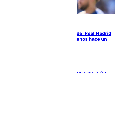
07.08.2026
El fichaje más caro de la historia del Real Madrid
costaba 105 millones de euros menos hace un
año y jugaba en Leganés
Del filial pepinero a récord absoluto: la meteórica carrera de Yan
Diomande en solo doce meses