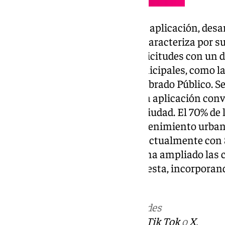
Marta Rodríguez subrayó que la aplicación, desa
municipal El Puerto Global, se caracteriza por su
a cualquier persona realizar solicitudes con un 
hasta a 20 departamentos municipales, como la 
Mantenimiento Urbano y Alumbrado Público. Segú
ciudadana es muy alta, ya que la aplicación conv
principales en la mejora de su ciudad. El 70% de 
están relacionadas con el mantenimiento urbano
“Mejoramos El Puerto” cuenta actualmente con 8
desde su lanzamiento en 2015, ha ampliado las c
y reducido los tiempos de respuesta, incorporan
fotografías.
Más noticias de
101TV
en las redes
sociales:
Instagram
,
Facebook
,
Tik Tok
o
X
.