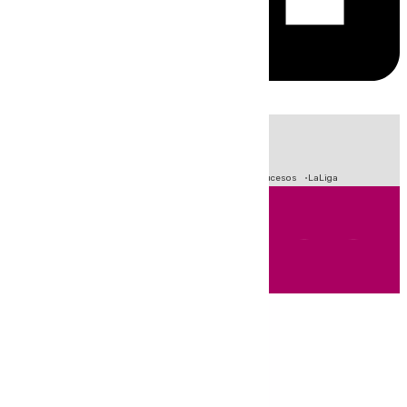
HOY
|
Fútbol
Primera División
Crisis Migratoria en Ceuta
Sucesos
LaLiga
Andalucía