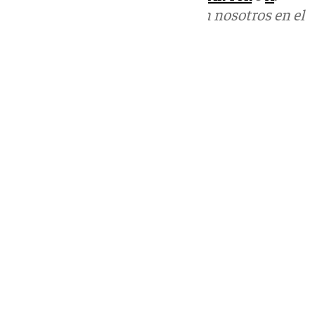
Puedes ponerte en contacto con nosotros en el
correo
informativos@101tv.es
Tags:
Últimas noticias