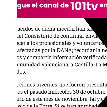
Los acuerdos de dicha moción han sido man
parte del Consistorio de continuar enviand
agradecer a los profesionales y voluntarios
zonas afectadas por la DANA; recordar la ne
de bulos y compartir información verificada
a la Comunidad Valenciana, a Castilla-La 
afectados.
Las mociones urgentes, que fueron presenta
políticos el pasado miércoles 30 de octubre,
ordinario de este mes de noviembre, tal y c
Francisco de la Torre. Sí se han aprobado l