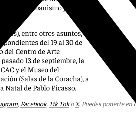
s áreas de Urbanismo y
iones), entre otros asuntos,
spondientes del 19 al 30 de
o del Centro de Arte
pasado 13 de septiembre, la
l CAC y el Museo del
ión (Salas de la Coracha), a
sa Natal de Pablo Picasso.
tagram
,
Facebook
,
Tik Tok
o
X
. Puedes ponerte en 