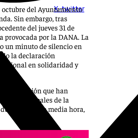
de octubre del Ayuntamiento
X-twitter
enda. Sin embargo, tras
cedente del jueves 31 de
dia provocada por la DANA. La
o un minuto de silencio en
ído la declaración
tucional en solidaridad y
tural.
en una reunión que han
upos municipales de la
a durado más de media hora,