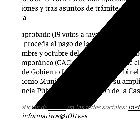
comisiones y tras asuntos de trámite de la
Cultura
Se ha aprobado (19 votos a favor y 11 abstenc
que se proceda al pago de las nóminas corre
septiembre y octubre del personal subrogad
Contemporáneo (CAC). Cabe recordar que el 
Junta de Gobierno Local acordó adscribir e
Patrimonio Municipal (MUPAM), y su ampliac
la Agencia Pública para la Gestión de la Ca
Más noticias de
101TV
en las redes sociales:
Ins
correo
informativos@101tv.es