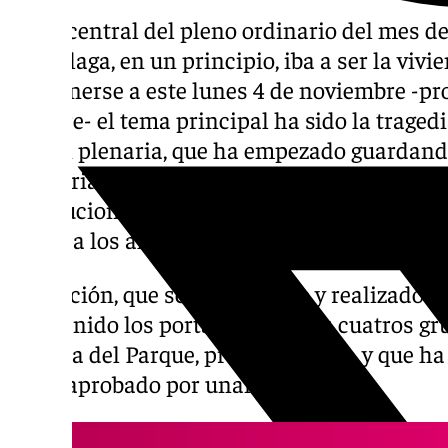
El eje central del pleno ordinario del mes 
de Málaga, en un principio, iba a ser la vivi
posponerse a este lunes 4 de noviembre -pro
octubre- el tema principal ha sido la trage
sesión plenaria, que ha empezado guardand
memoria de las víctimas y en la que se ha le
institucional, ha aprobado una moción insti
apoyo a los afectados por esta catástrofe na
La moción, que se ha debatido y realizado 
mantenido los portavoces de los cuatros gr
Casona del Parque, previa al pleno, y que h
se ha aprobado por unanimidad.