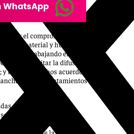
ifestar el compromiso por
o ayuda material y humana;
 que están trabajando en las
cesidad de evitar la difusión
; y trasladar dichos acuerdos
Mancha y a los Ayuntamientos
das por los partidos
 se trasladan al pleno
omo ha confirmado el alcalde,
os dictámenes de las