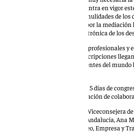
reglamento de extranjería que entra en vigor est
conflictividad generada por las nulidades de los d
recursos humanos, la apuesta por la mediación 
conflictos, la actualización electrónica de los d
Una asistencia muy nutrida de profesionales y 
número muy importante de inscripciones llegand
interés despertado entre los agentes del mundo l
general.
Se han desarrollado durante los 5 días de congre
ponencias, así como la participación de colabor
Un congreso inaugurado por la Viceconsejera de 
Función Pública de la Junta de Andalucía, Ana M
la Delegada Territorial de Empleo, Empresa y T