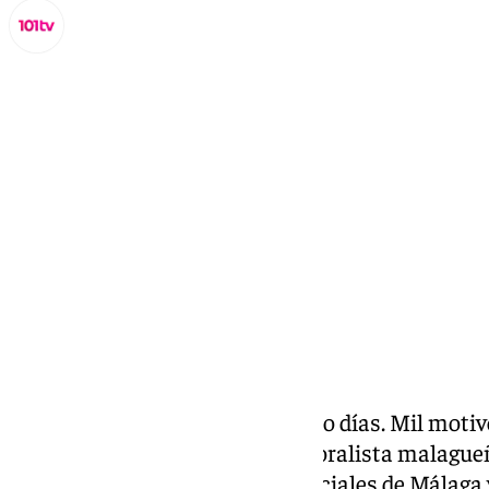
Miguel Alfonso
miércoles, 26 marzo 2025, 18:41
Compartir:
Con el lema «Un Congreso. Cinco días. Mil motivo
desarrollado el IX Congreso laboralista malague
Colegio Oficial de Graduados Sociales de Málaga 