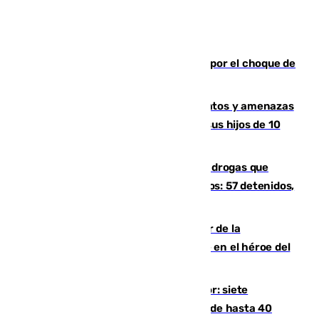
Cortado el Cercanías C-2 de Málaga por el choque de
un tren con una catenaria caída
Detenido en Estepona por malos tratos y amenazas
de muerte a su pareja en presencia de sus hijos de 10
años y 11 meses
Desarticulada una red de tráfico de drogas que
introducía la mercancía desde Marruecos: 57 detenidos,
cuatro de ellos en Andalucía
Ferrán Torres, nombrado embajador de la
Comunidad Valenciana tras convertirse en el héroe del
Mundial
Andalucía sigue asfixiada por el calor: siete
provincias, en alerta por temperaturas de hasta 40