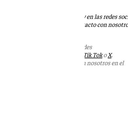
Carmen Sánchez.
Descubre más noticias de 101Tv en las redes soc
Tok
o
X
. Puedes ponerte en contacto con nosotro
informativos@101tv.es
Más noticias de
101TV
en las redes
sociales:
Instagram
,
Facebook
,
Tik Tok
o
X
.
Puedes ponerte en contacto con nosotros en el
correo
informativos@101tv.es
Tags:
Últimas noticias