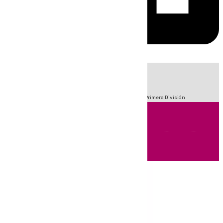
HOY
|
Fútbol
Sucesos
Crisis Migratoria en Ceuta
LaLiga
Primera División
Andalucía