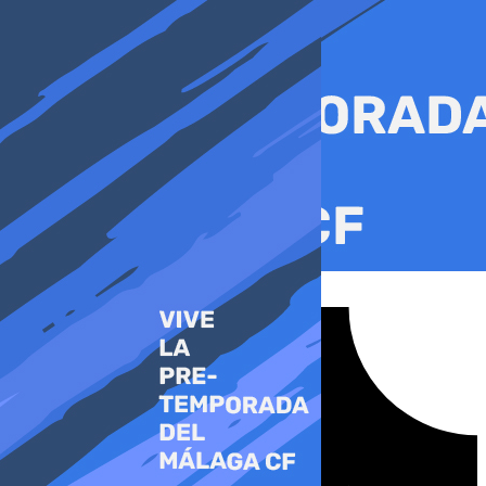
Ir
al
contenido
Tiktok