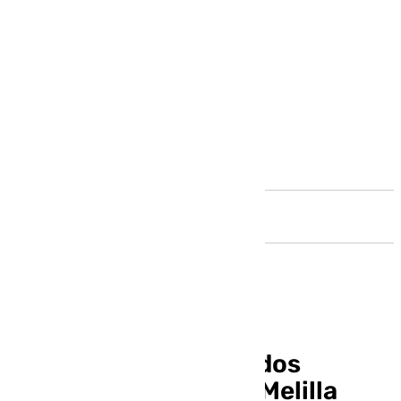
Andalucía
El Colegio de Graduados
Sociales de Málaga y Melilla