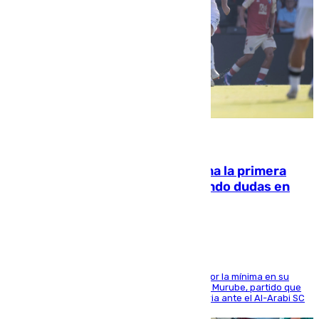
07.08.2026
El Málaga cae ante el Ceuta y suma la primera
derrota de la pretemporada dejando dudas en
defensa
El cuadro dirigido por Juanfran Funes perdió por la mínima en su
envite contra el conjunto caballa en el Alfonso Murube, partido que
se disputó un día después de su primera victoria ante el Al-Arabi SC