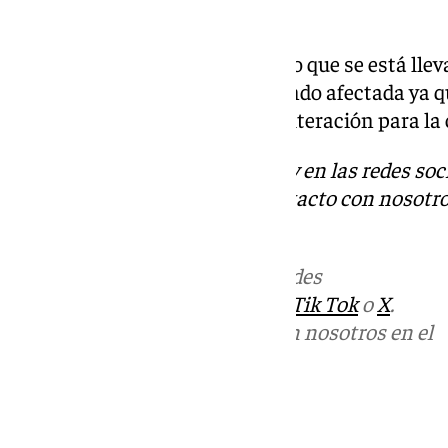
innegable», añade, el deán.
En cuanto a la actividad de culto que se está lle
de la ciudad, ésta no se está viendo afectada ya q
exterior y no supone ninguna alteración para la 
Descubre más noticias de 101Tv en las redes soc
Tok
o
X
. Puedes ponerte en contacto con nosotro
informativos@101tv.es
Más noticias de
101TV
en las redes
sociales:
Instagram
,
Facebook
,
Tik Tok
o
X
.
Puedes ponerte en contacto con nosotros en el
correo
informativos@101tv.es
Tags: