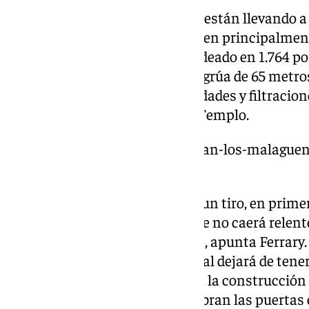
Los trabajos de esta fase que se están llevando a 
Encarnación de Málaga consisten principalmente
dos aguas, siguiendo el diseño ideado en 1.764 po
Rodríguez, a través de una gran grúa de 65 metros.
con el grave problema de humedades y filtracio
amenazado la continuidad del Templo.
https://www.101tv.es/que-opinan-los-malagueno
catedral/
«Vamos a matar dos pájaros de un tiro, en prime
problemas de humedades ya que no caerá relente,
quedar la cubierta humedecida», apunta Ferrary.
con esta intervención la catedral dejará de te
dentro, ya que el tejado aislará a la construcción 
todo en verano que aunque se abran las puertas el