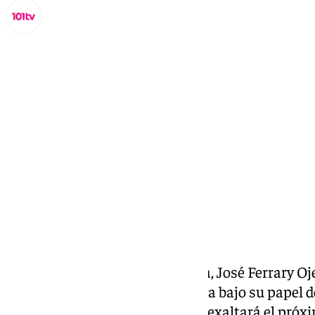
Lynx Devs
jueves, 16 enero 2025, 12:58
Compartir:
El deán de la Catedral de Málaga, José Ferrary Oje
programa
Guion
de 101tv Málaga bajo su papel 
de Málaga 2025. Un pregón que exaltará el próxim