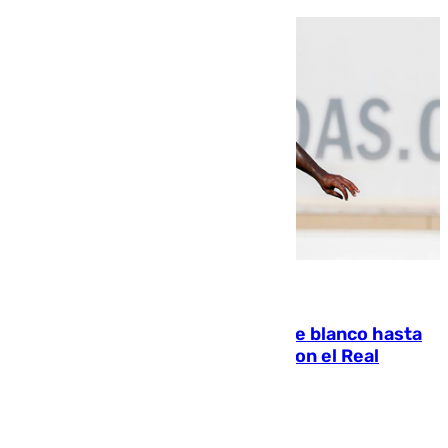
06.08.2026
Vinícius Júnior seguirá vestido de blanco hasta
2032 tras cerrar su renovación con el Real
Madrid