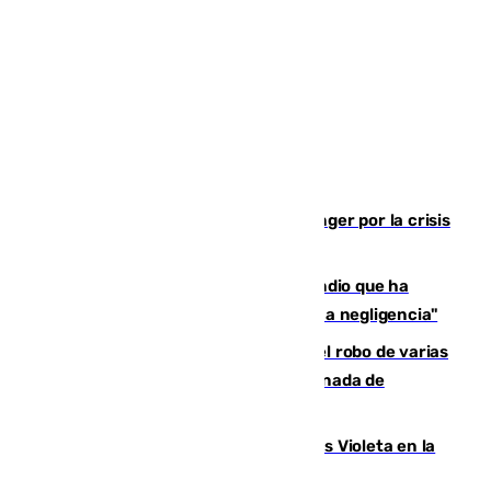
El Barça cancela un amistoso en Tánger por la crisis
en la frontera con Ceuta
El acalde de Niebla cree que el incendio que ha
afectado a dos aldeas se originó "por una negligencia"
Golpe cofrade en Jaén: investigan el robo de varias
joyas de la Virgen de la Fuensanta Coronada de
Alcaudete
Con Málaga exige duplicar los Puntos Violeta en la
Feria de Málaga