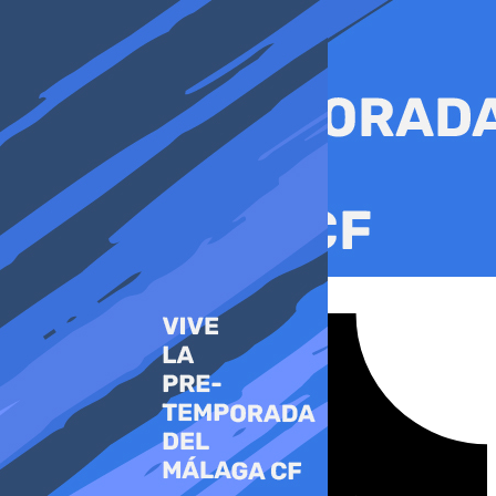
Ir
al
contenido
Tiktok