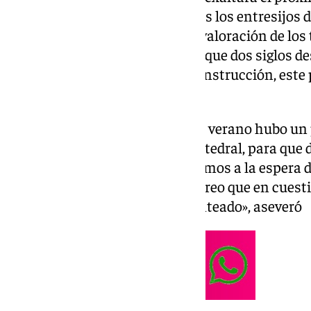
Cervantes. Pero además de todos los entresijos d
intervención, Ferrary hizo una valoración de los 
cabo en la
Catedral de Málaga
y que dos siglos d
interrumpieran sus obras de construcción, este p
retomar.
«Las obras van bien, a finales de verano hubo un
el poder hacer el frontal de la catedral, para que
que está construyendo, y estuvimos a la espera d
apuntó Ferrary quién añadió: «creo que en cuesti
tejado de la catedral estará planteado», aseveró