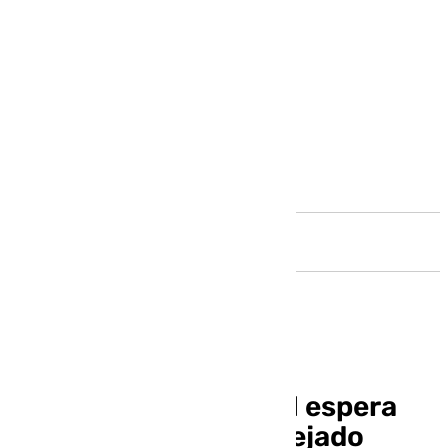
Andalucía
El deán de la Catedral espera
que los trabajos del tejado