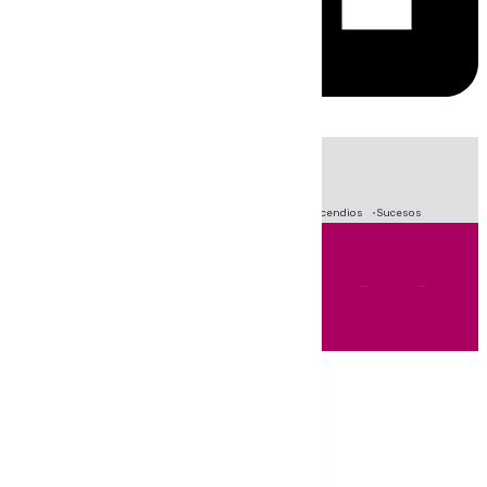
HOY
|
Fútbol
Crisis Migratoria en Ceuta
Primera División
Incendios
Sucesos
Andalucía