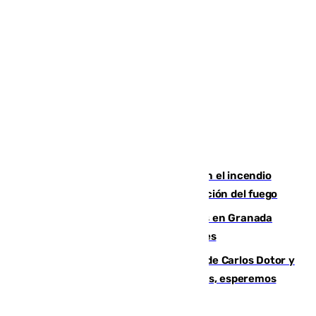
Activado el nivel 2 de emergencia en el incendio
forestal de Niebla por la compleja evolución del fuego
Controlado un incendio de rastrojos en Granada
junto a la autovía y al Callejón de Nogales
Juanfran Funes, sobre las lesiones de Carlos Dotor y
Fernando Calero: “Estamos preocupados, esperemos
que no sea nada”