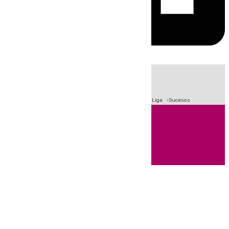
HOY
|
Fútbol
Primera División
Crisis Migratoria en Ceuta
LaLiga
Sucesos
Andalucía