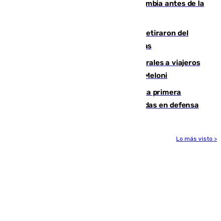
Felipe VI refuerza los lazos con Colombia antes de la
llegada del nuevo presidente
Fernando Calero y Carlos Dotor se retiraron del
encuentro contra el Ceuta con molestias
España restablece controles temporales a viajeros
procedentes de Italia como repuesta a Meloni
El Málaga cae ante el Ceuta y suma la primera
derrota de la pretemporada dejando dudas en defensa
Lo más visto >
Más noticias
Ver más >