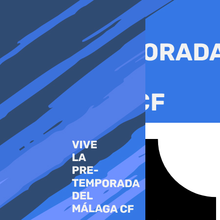
Ir
al
contenido
Tiktok