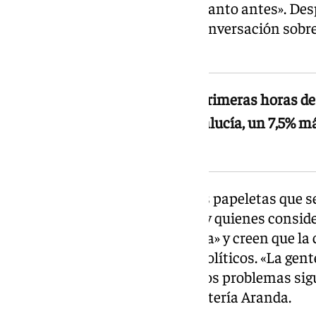
para «quitarse lo importante cuanto antes». Desp
para muchos: café, churros y conversación sobre
jornada.
Un ambiente tranquilo en las primeras horas de
horas alcanzaba el 52% en Andalucía, un 7,5% má
andaluzas de 20222
Sin embargo, entre las primeras papeletas que s
percibía «cierto cansancio». Hay quienes consid
despiertan una gran expectativa» y creen que la
más distante de los discursos políticos. «La gen
muchas promesas, pero luego los problemas sigu
votantes en la terraza de la cafetería Aranda.