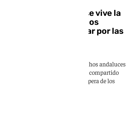
«El desayuno de los
madrugadores»: así se vive la
mañana electoral de los
malagueños tras pasar por las
urnas
Después de depositar el voto, muchos andaluces
convierten la jornada en un ritual compartido
entre cafés, conversaciones y la espera de los
resultados