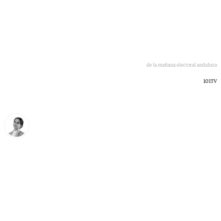
Los primeros votantes de la mañana electoral andaluza
101TV
María Donoso
domingo, 17 mayo 2026, 19:46
Compartir: