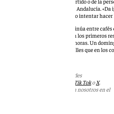
aseguraban que, más allá del partido o de la per
gestionar bien los problemas de Andalucía. «Da i
nadie tiene que ser el mejor; sino intentar hacer
Mientras tanto, la jornada continúa entre cafés 
familiares y la mirada puesta en los primeros re
conocerán a partir de las 20:43 horas. Un domin
andaluces, se vive más en las calles que en los co
Más noticias de
101TV
en las redes
sociales:
Instagram
,
Facebook
,
Tik Tok
o
X
.
Puedes ponerte en contacto con nosotros en el
correo
informativos@101tv.es
Tags: