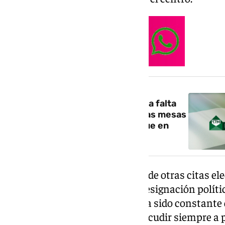
NOTICIA RELACIONADA
La participación alcanza el 52% a falta
de dos horas para el cierre de las mesas
electorales, más de 7 puntos que en
2022
El ambiente, lejos de la tensión de otras citas el
calma, la expectación y cierta resignación polí
electorales, el flujo de votantes a sido constant
mañana. Algunos aseguraban acudir siempre a p