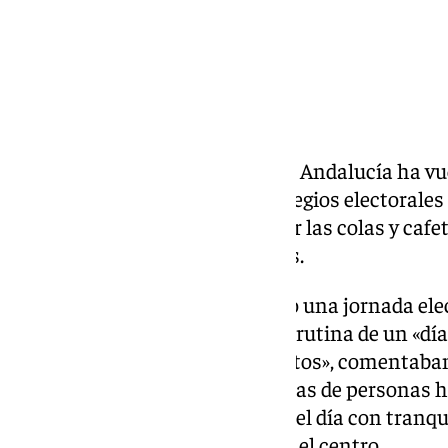
La mañana de las elecciones en Andalucía ha vu
repetida, casi costumbrista: colegios electorales
vecinos madrugando para evitar las colas y cafe
de depositar el voto en las urnas.
Muchos malagueños han vivido una jornada ele
mezcla entre responsabilidad y rutina de un «d
y luego desayunamos todos juntos», comentaban l
colegio Sagrado Corazón. Decenas de personas 
a votar para después continuar el día con tranqu
amigos, en casa o paseando por el centro.