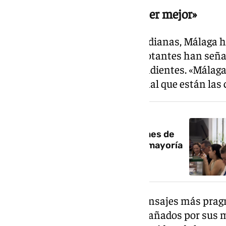
«Que salga que lo vaya a hacer mejor»
Entre esas preocupaciones cotidianas, Málaga h
en las conversaciones. Varios votantes han señal
como una de las cuestiones pendientes. «Málaga
solucionarlo. No es normal lo mal que están las 
NOTICIA RELACIONADA
Andalucía ya vota y las elecciones de
2026 están en marcha: ¿habrá mayoría
absoluta o suspense?
También hubo espacio para mensajes más pragmá
que llegaban a las urnas acompañados por sus 