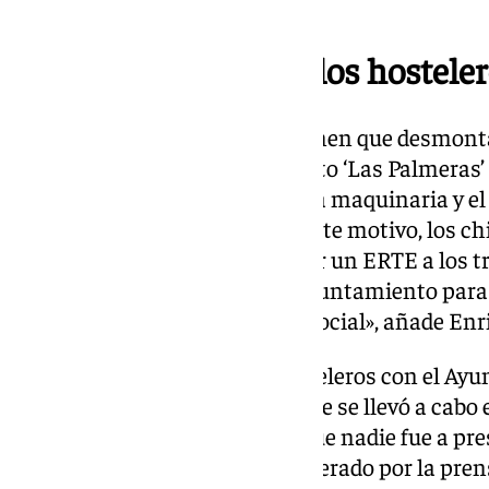
Ayuntamiento», agrega.
Un ERTE para todos los hostele
A partir del 15 de noviembre tienen que desmont
de ello, la decisión del chiringuito ‘Las Palmera
sus puertas, ya que el ruido de la maquinaria y 
menor afluencia consigo. Por este motivo, los chi
puesto de acuerdo para solicitar un ERTE a los 
esperando el documento del Ayuntamiento para p
presentarlo ante la Seguridad Social», añade Enr
Las conversaciones de los hosteleros con el Ay
«bastante frecuentes», desde que se llevó a cabo
razón en muchas cosas», aunque nadie fue a pres
«prácticamente nos hemos enterado por la pren