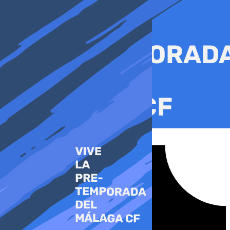
Ir
al
contenido
Tiktok