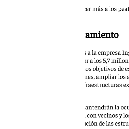
«Parece que quieren favorecer más a los pea
terrazas».
El proyecto del Ayuntamiento
Los trabajos fueron adjudicados a la empresa In
Europea por un importe superior a los 5,7 millon
plazo estimado de diez meses. Los objetivos de e
mejorar el tránsito de los peatones, ampliar los 
pavimentación y renovar las infraestructuras ex
pérgolas y bancos.
Aunque los establecimientos mantendrán la ocup
solución consensuada en su día con vecinos y lo
hostelero, consiste en la sustitución de las estru