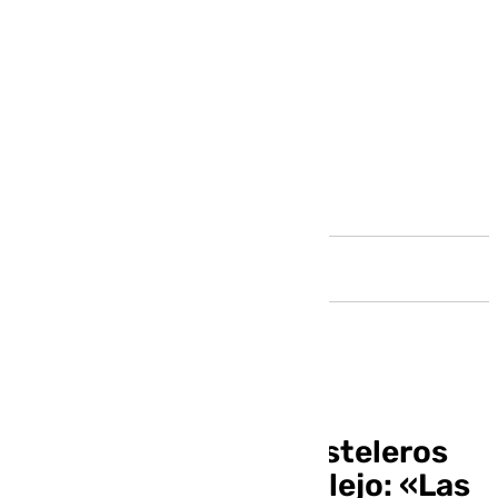
Andalucía
El hartazgo de los hosteleros
del barrio de Pedregalejo: «Las