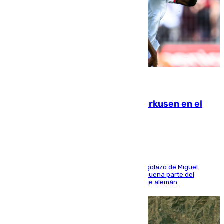
08.08.2026
El Sevilla se desinfla ante el Leverkusen en el
último ensayo (1-2)
El conjunto de Luis García se adelantó con un golazo de Miguel
Sierra y ofreció buenas sensaciones durante buena parte del
encuentro, pero acabó cediendo ante el empuje alemán