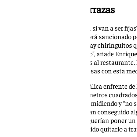
El problema de las terrazas
“Las terrazas no se sabe todavía si van a ser fija
quitar la terraza, si no lo hace será sancionado
tendrá que pagar una multa. “Hay chiringuitos q
directamente ya las han quitado”, añade Enrique,
mesas de dentro y otras pegadas al restaurante. 
perdería más de unas veinte mesas con esta med
“Van a colocar una pérgola metálica enfrente de l
comenta. “Supuestamente los metros cuadrados 
desde el chiringuito han estado midiendo y “no s
a pesar de las malas noticias, han conseguido al
unión de todos los del sector. «Querían poner un c
Miguelillo, pero hemos conseguido quitarlo a tra