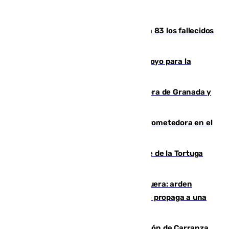
La crisis migratoria de Ceuta eleva a 83 los fallecidos
en sus aguas tras la entrada masiva
Venezuela agradece a España su apoyo para la
reconstrucción tras los terremotos
Arde un coche en el Puerto de la Mora de Granada y
provoca un incendio forestal
El año 2007, una generación muy prometedora en el
mundo del fútbol
Incendio forestal en el paraje Monte de la Tortuga
de Málaga
Incendio en un vertedero de Antequera: arden
chatarra, muebles y palets y el fuego se propaga a una
zona de monte
Las Palmas conquista el Trofeo Ramón de Carranza