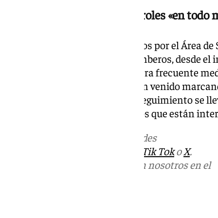
Los bomberos realizan controles «en todo
Además de los análisis realizados por el Área de 
que desde el Real Cuerpo de Bomberos, desde el in
realizando mediciones de manera frecuente med
detectores en el exterior que han venido marcan
momento». Estas acciones de seguimiento se llev
seguridad laboral de los efectivos que están inter
Más noticias de
101TV
en las redes
sociales:
Instagram
,
Facebook
,
Tik Tok
o
X
.
Puedes ponerte en contacto con nosotros en el
correo
informativos@101tv.es
Tags: