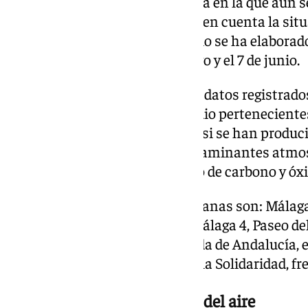
hasta el 7 de junio de 2026, fecha en la que aún s
combustión. Con el fin de tener en cuenta la situ
y después del incendio, el estudio se ha elabora
comprendido entre el 18 de mayo y el 7 de junio.
Para ello, se han examinado los datos registrado
más cercanas al foco del incendio perteneciente
(ZBE), con el fin de «determinar si se han produc
en las concentraciones de contaminantes atmosf
material particulado, monóxido de carbono y óxi
Las cuatro estaciones más cercanas son: Málaga 
junto al Parque de Bomberos; Málaga 4, Paseo del 
Eduardo Ocón; Málaga 7, Avenida de Andalucía, e
Navarrete; y Málaga 8. Plaza de la Solidaridad, f
Balance global de la calidad del aire