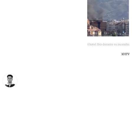
Imágenes de archivo del hotel Ibis durante su incendio.
101TV
Ignacio Pérez
domingo, 14 junio 2026, 17:42
Compartir: