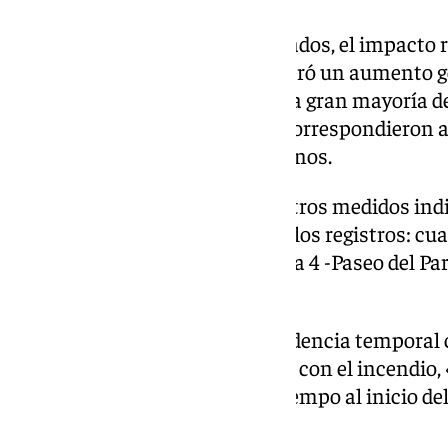
En base a los análisis desarrollados, el impacto 
temporal y localizado, y no generó un aumento g
contaminación en la ciudad». La gran mayoría de
detectados durante el periodo correspondieron a
a factores meteorológicos externos.
Por tanto, los distintos parámetros medidos indi
suspensión PM10. En cuanto a los registros: cua
diario solo en la estación Málaga 4 -Paseo del Par
registraron cero superaciones.
La causa principal es «la coincidencia temporal 
sahariano». Respecto al vínculo con el incendio, 
partículas muy acotado en el tiempo al inicio de
rápidamente».