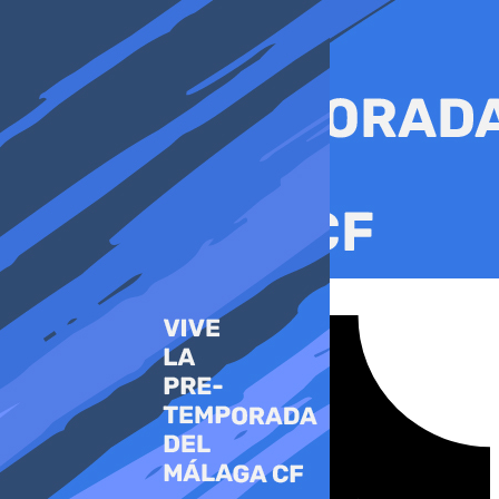
Ir
al
contenido
Tiktok