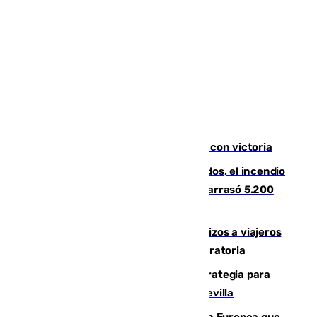
El Granada cierra su puesta a punto con victoria
Un mes de la tragedia de Los Gallardos, el incendio
que acabó con la vida de 14 personas y arrasó 5.200
hectáreas
España establece controles fronterizos a viajeros
procedentes de Italia por la presión migratoria
El Ayuntamiento desarrolla una estrategia para
recuperar la identidad patrimonial de Sevilla
España e Italia garantizan a la Unión Europea que