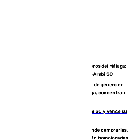
Ya se han estrenado los tres delanteros del Málaga:
Eneko Jauregui, bigoleador contra el Al-Arabi SC
35 mujeres asesinadas por violencia de género en
España en este 2026: Andalucía y Málaga, concentran
el foco de la tragedia
El Málaga es muy superior al Al-Arabi SC y vence su
primer encuentro de pretemporada
Gafas para el eclipse solar 2026: dónde comprarlas,
dónde conseguirlas y cómo saber si están homologadas