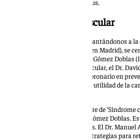
permeable en pacientes con ictus.
Prevención cardiovascular
La segunda mesa, titulada ‘Adelantándonos a la
Dr. Juan Delgado Jiménez (ICV en Madrid), se ce
cardiovascular. El Dr. Juan José Gómez Doblas 
marcadores de riesgo cardiovascular, el Dr. Davi
expuso el papel del AngioTAC coronario en preve
Barreiro (ICV en Vigo) explicó la utilidad de la ca
MyoStrain.
La última mesa recibió el nombre de ‘Síndrome c
moderada por el Dr. Juan José Gómez Doblas. Es
integral de patologías complejas. El Dr. Manue
Valencia Consuelo) presentó estrategias para ret