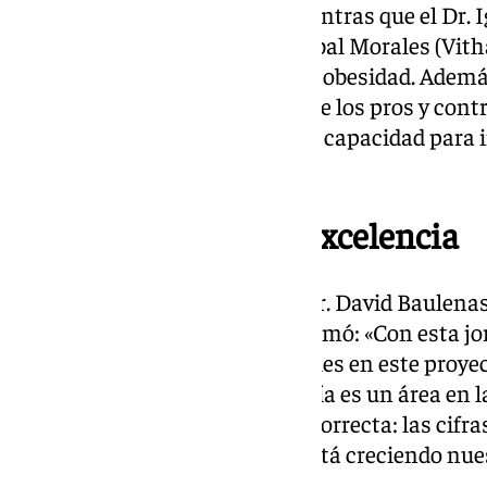
insuficiencia renal crónica, mientras que el Dr.
(ICV en Valencia) y el Dr. Cristóbal Morales (Vit
avances en el tratamiento de la obesidad. Además
Vigo) ofreció una ponencia sobre los pros y contr
sanidad privada, destacando su capacidad para 
resultados clínicos.
Compromiso con la excelencia
La clausura corrió a cargo del Dr. David Baulenas
Asistencial de Vithas, quien afirmó: «Con esta j
participación de los profesionales en este proye
para que funcione. La cardiología es un área en l
esencial. Estamos en la senda correcta: las ci
buenos resultados en salud y está creciendo nues