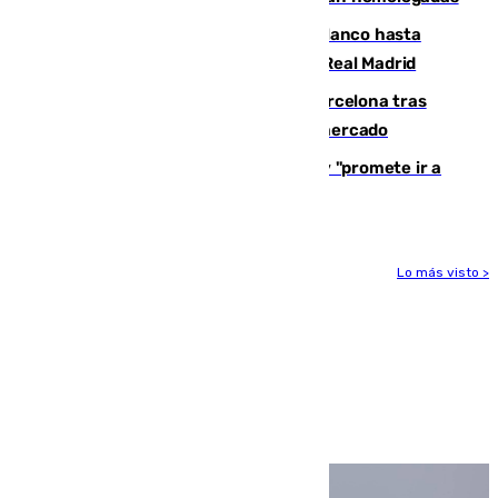
Vinícius Júnior seguirá vestido de blanco hasta
2032 tras cerrar su renovación con el Real Madrid
Rodrigo negocia su fichaje por el Barcelona tras
romper con el Madrid y revoluciona el mercado
El Rey traslada a Vivas su respaldo y "promete ir a
Ceuta" después de la crisis migratoria
Lo más visto >
Más noticias
Ver más >