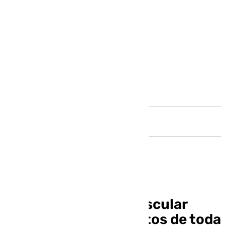
Andalucía
El Instituto Cardiovascular
Vithas reúne a expertos de toda