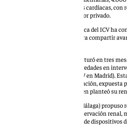
intervencionistas y 250 cirugías cardíacas, con 
superan los estándares del sector privado.
La segunda jornada científica del ICV ha co
los hospitales del grupo para compartir av
prevención y tratamiento
El programa científico se estructuró en tres me
primera de ellas abordó las ‘Novedades en inter
Dr. Julián Pérez-Villacastín (ICV en Madrid). Es
emergentes como la electroporación, expuesta po
Castellano (ICV en Madrid), quien planteó su rent
El Dr. Antonio Muñoz (ICV en Málaga) propuso r
hipertensión arterial con la denervación renal, 
Baz (ICV en Vigo) analizó el uso de dispositivos 