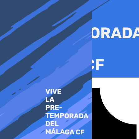
Ir
al
contenido
Tiktok