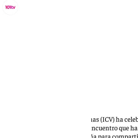
Miguel Alfonso
martes, 21 octubre 2025, 20:27
Compartir:
El Instituto Cardiovascular Vithas (ICV) ha ce
segunda jornada científica, un encuentro que ha 
hospitales Vithas de toda España para comparti