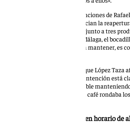
moderno, con todos mis respetos a ellos».
Uno de los ejemplos de las intenciones de Rafael
negocio. Dos carteles, que anuncian la reapertura 
desayuno malagueño», aparece junto a tres produ
cristal, como se debe servir en Málaga, el bocadi
leche de fresa: «Claro que se va a mantener, es co
bandera de nuestra ciudad».
En cuanto a los precios, pese a que López Taza af
negocio es que sea rentable, su intención está c
bar sea lo más competitivo posible manteniendo 
el desayuno de un pitufo con un café rondaba los 
de ver en el Centro.
El Diamante volverá a abrir en horario de 