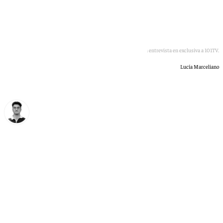
Rafael López Taza y la cafetería de El Diamante, en una entrevista en exclusiva a 101TV.
Lucía Marceliano
Ignacio Pérez
viernes, 22 mayo 2026, 18:33
Compartir: