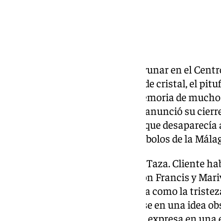
Hubo un tiempo en el que desayunar en el Centro
sabor diferente. El café en vaso de cristal, el pit
malagueño aún resiste en la memoria de muchos.
Diamante› (calle Pozos Dulces) anunció su cierre
muchos malagueños sintieron que desaparecía a
apagaba uno de los últimos símbolos de la Mála
Entre ellos estaba Rafael López Taza. Cliente habi
guardaba un vínculo especial con Francis y Mariv
durante décadas. Lo que iniciaba como la tristez
persiana terminó convirtiéndose en una idea obs
Diamante› desapareciera. Así lo expresa en una e