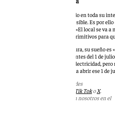
Reformas y fecha de apertura
Como ha repetido el entrevistado en toda su inte
su esencia en la medida de lo posible. Es por ello
«obra», sino de «lavado de cara». «El local se va 
vamos a recuperar elementos primitivos para qu
En cuanto a la fecha de reapertura, su sueño es «
afirma que su idea es que sea «antes del 1 de juli
paredes, cambiar fontanería y electricidad, per
que vamos a llegar a tiempo para abrir ese 1 de ju
Más noticias de
101TV
en las redes
sociales:
Instagram
,
Facebook
,
Tik Tok
o
X
.
Puedes ponerte en contacto con nosotros en el
correo
informativos@101tv.es