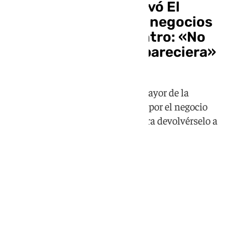
El malagueño que salvó El
Diamante, uno de los negocios
más antiguos del Centro: «No
podía dejar que desapareciera»
Rafael López Taza, ex Hermano Mayor de la
Archicofradía de la Cena, apuesta por el negocio
situado en calle Pozos Dulces "para devolvérselo a
los malagueños"