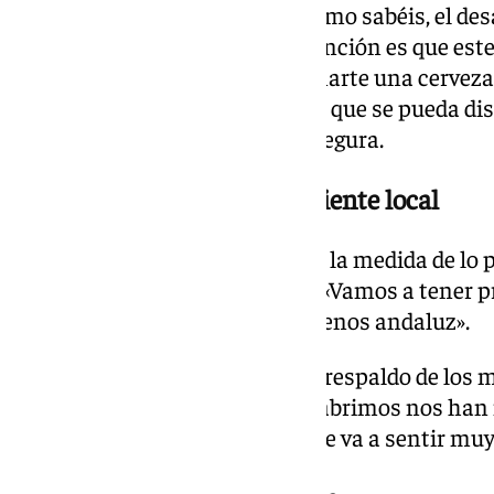
«Vamos a recuperar el tapeo. Como sabéis, el de
entre medio del trabajo. Mi intención es que est
encuentro para que puedas tomarte una cerveza
familia y amigos. Intentaremos que se pueda dis
interior como en el exterior», asegura.
Apuesta por el producto y cliente local
Apostar por lo local, siempre en la medida de lo 
obsesiones de su nuevo dueño: «Vamos a tener pr
si no es de Málaga, que sea al menos andaluz».
«Ya estoy notando el afecto y el respaldo de los
días que se ha publicado que reabrimos nos han 
a esta cafetería. El malagueño se va a sentir mu