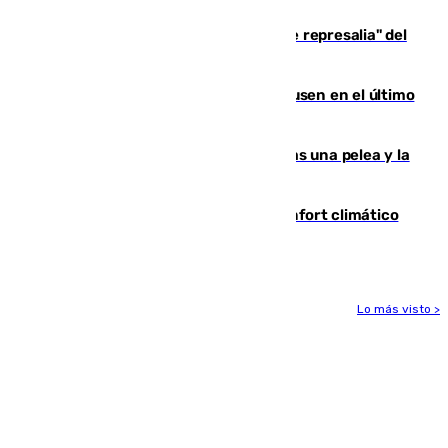
de 500 efectivos trabajando
Italia responde ante las "medidas de represalia" del
Gobierno de Sánchez
El Sevilla se desinfla ante el Leverkusen en el último
ensayo (1-2)
Tensión en la prisión de Alhaurín tras una pelea y la
incautación de un punzón
Málaga contabiliza 148 zonas de confort climático
para enfrentar las altas temperaturas
Lo más visto >
Más noticias
Ver más >