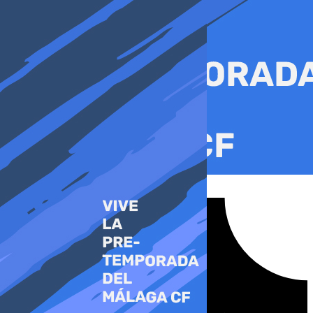
Ir
al
contenido
Tiktok