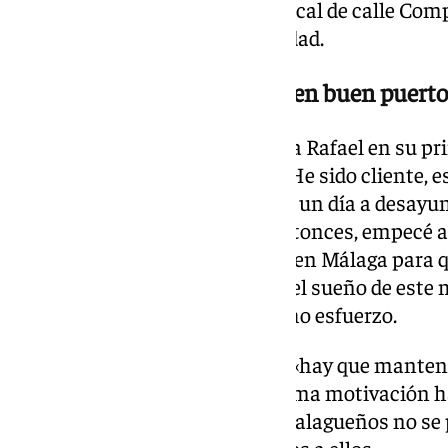
nació en 1949, en un pequeño local de calle Com
etapa sin renunciar a su identidad.
Una negociación que acaba en buen puerto
«Me siento afortunado», asegura Rafael en su pr
entrevista concedida a 101TV. «He sido cliente, 
tenido la suerte de cogerlo. Vine un día a desay
me dijeron que se jubilaban. Entonces, empecé a
oportunidad para rescatar algo en Málaga para q
forma tan natural, comenzaba el sueño de este 
hacerse con él después de mucho esfuerzo.
La primera premisa está clara: «hay que mantene
muestra una sonrisa. «Mi máxima motivación ha 
que ha dado servicio a tantos malagueños no se p