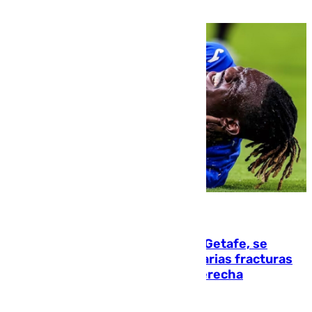
08.08.2026
Christantus Uche, delantero del Getafe, se
perderá toda la temporada por varias fracturas
en los ligamentos de su rodilla derecha