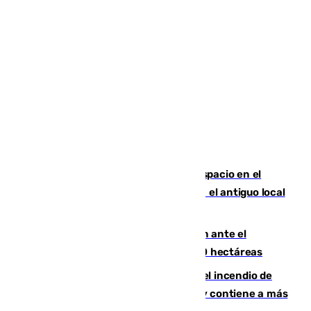
Las marca internacionales ganan espacio en el
Centro de Málaga: La Tagliatella abre en el antiguo local
de Vox Sports Bar
Moreno pide extremar la precaución ante el
incendio de Niebla, que supera las 4.000 hectáreas
340 personas más desalojadas por el incendio de
Niebla, que mantiene a 410 evacuadas y contiene a más