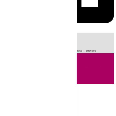
HOY
|
Fútbol
Primera División
LaLiga
Crisis Migratoria en Ceuta
Sucesos
Andalucía