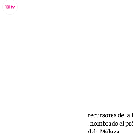
Lynx Devs
jueves, 20 febrero 2025, 12:53
Compartir:
Bernardo Quintero, uno de los precursores de la 
de seguridad de la empresa, será nombrado el p
‘honoris causa’ de la Universidad de Málaga.