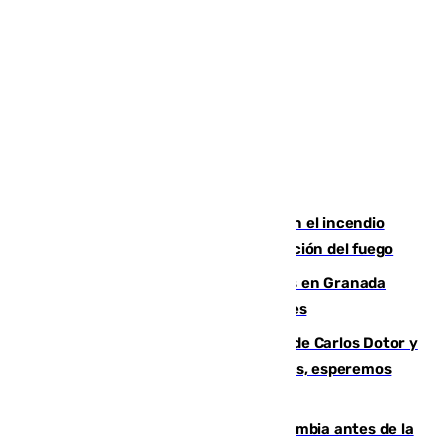
Activado el nivel 2 de emergencia en el incendio
forestal de Niebla por la compleja evolución del fuego
Controlado un incendio de rastrojos en Granada
junto a la autovía y al Callejón de Nogales
Juanfran Funes, sobre las lesiones de Carlos Dotor y
Fernando Calero: “Estamos preocupados, esperemos
que no sea nada”
Felipe VI refuerza los lazos con Colombia antes de la