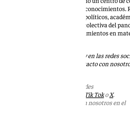
vez más sofisticadas. Actúa como un centro de c
recomendadas, investigación y conocimientos. R
que trabajen con responsables políticos, acadé
mejorar nuestra comprensión colectiva del pan
desarrollar habilidades y conocimientos en mate
Europa.
Descubre más noticias de 101Tv en las redes soc
Tok
o
X
. Puedes ponerte en contacto con nosotro
informativos@101tv.es
Más noticias de
101TV
en las redes
sociales:
Instagram
,
Facebook
,
Tik Tok
o
X
.
Puedes ponerte en contacto con nosotros en el
correo
informativos@101tv.es
Tags: