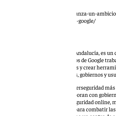
Málaga
.
https://www.101tv.es/la-uma-lanza-un-ambici
ciberseguridad-con-el-apoyo-de-google/
Google Málaga
GSEC Málaga, en el corazón de Andalucía, es un 
ciberseguridad en el que expertos de Google tra
panorama de las ciberamenazas y crear herram
seguridad online para empresas, gobiernos y usu
GSEC Málaga es el centro de ciberseguridad más
Europa. Nuestros equipos colaboran con gobiern
europeos para ofrecer mayor seguridad online, 
digitales y crear herramientas para combatir la