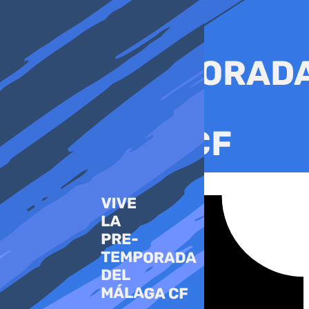
Ir
al
contenido
Tiktok