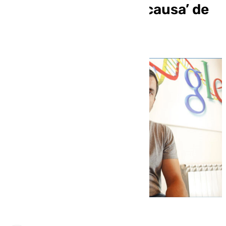
será doctor ‘honoris causa’ de
la UMA