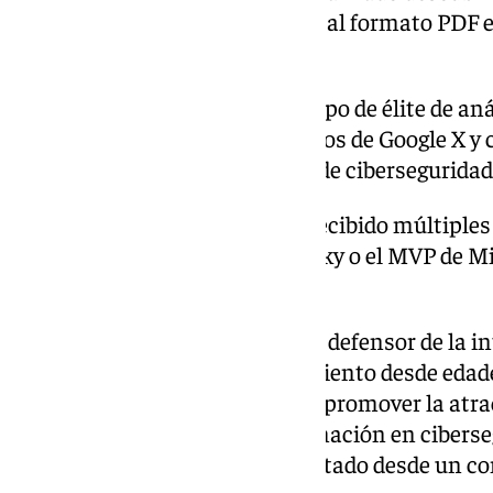
el primero gusano que afectaba al formato PDF e
bitcoin en 2011.
También, formó parte de un grupo de élite de an
pasó por los laboratorios secretos de Google X y 
Chronicle, la primera empresa de ciberseguridad
A lo largo de su trayectoria ha recibido múltipl
como el MVP Global de Kaspersky o el MVP de Mi
consecutivos.
«Bernardo Quintero es un firme defensor de la 
computacional y el emprendimiento desde edade
instituciones académicas para promover la atrac
Málaga y el desarrollo de la formación en ciberse
ecosistema local», han manifestado desde un c