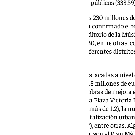
Málaga urbana – otros servicios públicos (338,59)
Las inversiones, que superan los 230 millones 
30%. Esta cuantía, tal y como ha confirmado el 
llevar a cabo la inversión del Auditorio de la Mú
Rosaleda de cara al Mundial 2030, entre otras, c
una». Las dotaciones para los diferentes distrito
(36,2 millones).
Otras de las inversiones más destacadas a nivel
Parque Campamento Benítez (5,8 millones de eur
Capra en Teatinos (más de 3,5), obras de mejora
(1,2 millones), la renovación de la Plaza Victoria 
Paseo Marítimo de Pedregalejo (más de 1,2), la nu
en Teatinos (más de 1,2) y la revitalización urb
fútbol de los Prados (más de 1,47), entre otras. A
momento, se han quedado fuera, son el Plan Málag