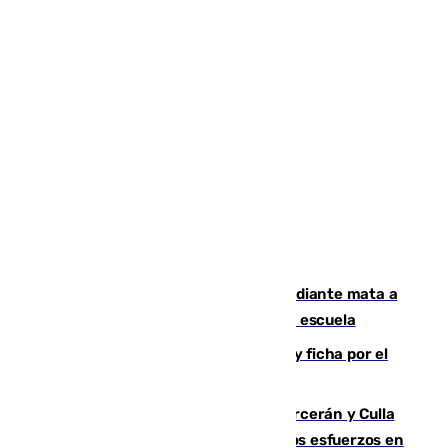
Desastre en Tailandia: un joven estudiante mata a
tiros a sus abuelo y a profesores en una escuela
Luca Zidane rompe con el Granada y ficha por el
Leganés
Incendios de Castellón: Sierra Engarcerán y Culla
evolucionan positivamente y centran los esfuerzos en