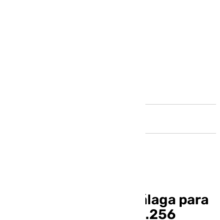
Andalucía
El Presupuesto de Málaga para
2025 asciende a los 1.256