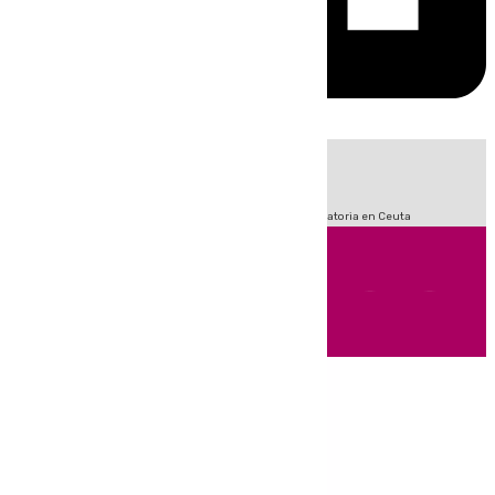
HOY
|
Fútbol
Sucesos
LaLiga
Primera División
Crisis Migratoria en Ceuta
Andalucía