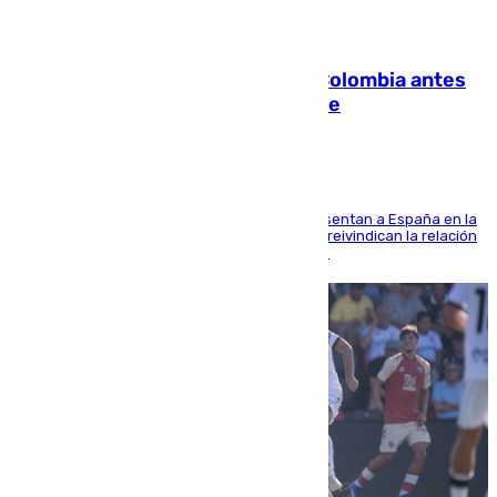
07.08.2026
Felipe VI refuerza los lazos con Colombia antes
de la llegada del nuevo presidente
El Rey y el ministro José Manuel Albares representan a España en la
ceremonia de transmisión del mando en Cali y reivindican la relación
de "amistad y fraternidad" entre ambos países