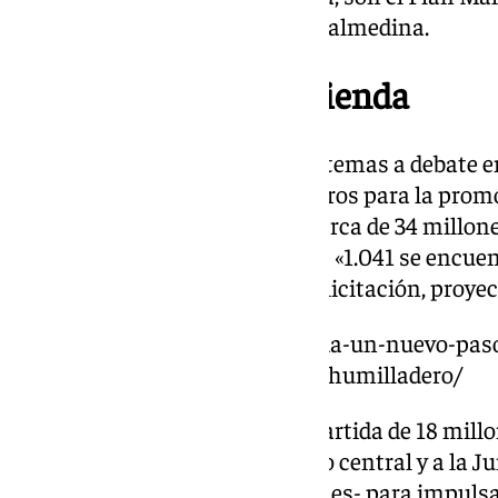
puentes-plaza sobre el río Guadalmedina.
El problema de la vivienda
Respecto a
vivienda
, uno de los temas a debate e
destinarán 72,18 millones de euros para la prom
viviendas, con una partida de cerca de 34 millon
de carácter protegido, de las que «1.041 se encue
2.297 en diferentes trámites de licitación, proye
https://www.101tv.es/malaga-da-un-nuevo-paso
casi-mil-viviendas-en-cruz-del-humilladero/
Como novedad, se dedica una partida de 18 millon
pedido colaboración al Gobierno central y a la J
finalmente, dedicar siete millones- para impulsa