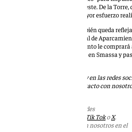
protegido previstas en Soliva Oeste. De la Torre, 
que Málaga es la ciudad que mayor esfuerzo reali
En el presupuesto de 2025 también queda refleja
pública de la Sociedad Municipal de Aparcamient
Cabe recordar que el Ayuntamiento le comprará a
Empark- el 49% de sus acciones en Smassa y pasa
empresa.
Descubre más noticias de 101Tv en las redes soc
Tok
o
X
. Puedes ponerte en contacto con nosotro
informativos@101tv.es
Más noticias de
101TV
en las redes
sociales:
Instagram
,
Facebook
,
Tik Tok
o
X
.
Puedes ponerte en contacto con nosotros en el