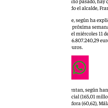
crecimiento que viene desde el año pasado, hay q
de los malagueños», ha asegurado el alcalde, Fran
El Presupuesto del año que viene, según ha expli
la Junta de Gobierno Local de la próxima semana
extraordinario que se celebrará el miércoles 11 d
para 2025 se han cifrado en 1.256.807.240,29 eur
han cifrado en 1.263.911.159,80 euros.
Estos presupuestos se fundamentan, según han 
Parque, en cinco ejes. Málaga social (165,01 mill
(358,84), Málaga activa e innovadora (60,62), Mála