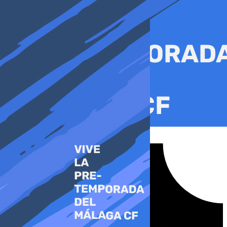
Ir
al
contenido
Tiktok