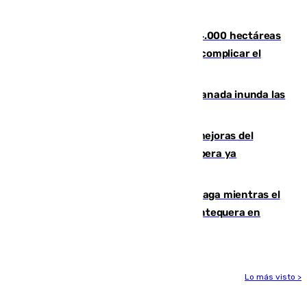
Tírig
El incendio de Niebla ya supera las 4.000 hectáreas
afectadas y "se espera que se vuelva a complicar el
fuego"
Una tormenta en la provincia de Granada inunda las
calles de Puebla de Don Fadrique
La inversión del Ayuntamiento en mejoras del
entorno del Prado de San Sebastián supera ya
1.600.000 euros
El taró tiñe de niebla la costa de Málaga mientras el
calor se concentra en el interior con Antequera en
aviso amarillo
Lo más visto >