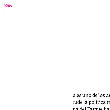
Lynx Devs
domingo, 27 octubre 2024, 11:33
Compartir:
El acceso a la vivienda en Málaga es uno de los 
ciudadanía malagueña y que sacude la política
el equipo de gobierno en la Casona del Parque 