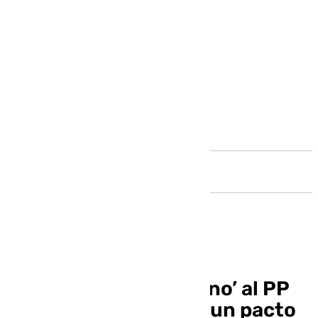
Andalucía
El PSOE ‘tiende la mano’ al PP
en Málaga y le ofrece un pacto