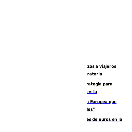
España establece controles fronterizos a viajeros
procedentes de Italia por la presión migratoria
El Ayuntamiento desarrolla una estrategia para
recuperar la identidad patrimonial de Sevilla
España e Italia garantizan a la Unión Europea que
sus controles fronterizos son "temporales"
Sevilla ha invertido más de 6 millones de euros en la
transformación de su casco histórico