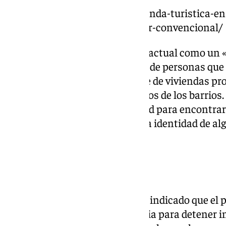
https://www.101tv.es/una-vivienda-turistica-e
mas-dinero-que-una-de-alquiler-convencional/
Pérez ha calificado la situación actual como un
con el proyecto de vida de miles de personas q
«Hay que incrementar el parque de viviendas pr
acabar con la fuga de malagueños de los barrios.
no sólo va a dar una oportunidad para encontrar 
también servirá para proteger la identidad de al
peligro», ha añadido.
Propuestas del PSOE
Desde el partido socialista, han indicado que el
«poner en marcha una moratoria para detener 