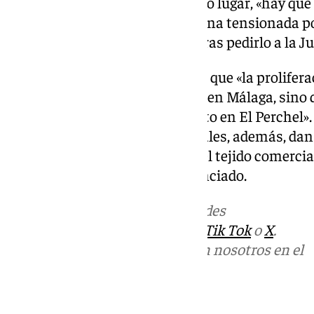
licencias turísticas». En segundo lugar, «hay que
Málaga en su totalidad como zona tensionada por 
acudir al Gobierno de España, tras pedirlo a la Ju
Por último, Pérez ha alertado de que «la prolifer
sólo agrava la crisis de vivienda en Málaga, sino
de residentes como ya se ha visto en El Perchel».
alquileres en los bajos comerciales, además, dan
familiares Esta modificación del tejido comerci
identidad de Málaga», ha sentenciado.
Más noticias de
101TV
en las redes
sociales:
Instagram
,
Facebook
,
Tik Tok
o
X
.
Puedes ponerte en contacto con nosotros en el
correo
informativos@101tv.es