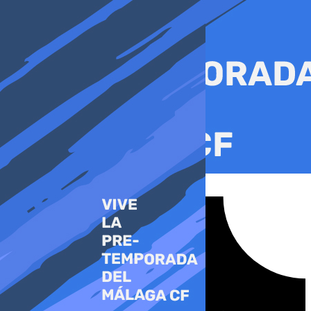
Ir
al
contenido
Tiktok