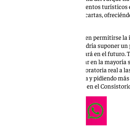
PGOU
para prohibir los alojamientos turísticos 
es el PSOE el que ha jugado sus cartas, ofrecién
el precio de la vivienda».
«Las familias y jóvenes no pueden permitirse la 
y su alcalde hasta 2027. Esto podría suponer un
generaciones que la ciudad pagará en el futuro.
postulados neoliberales y pensar en la mayoría 
decisiones valientes con una moratoria real a las
declarando la ciudad tensionada y pidiendo más
declarado el portavoz socialista en el Consistor