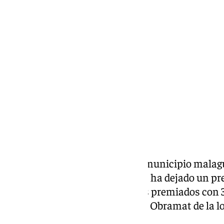
Miguel Alfonso
viernes, 17 octubre 2025, 10:38
Compartir:
La suerte vuelve a sonreír a un municipio malagu
diario de la ONCE de este jueves ha dejado un p
Torremolinos, con diez cupones
premiados con 
vendió Roberto Moreno junto al Obramat de la l