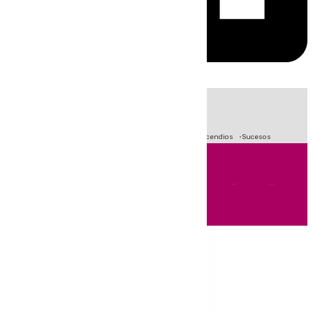
HOY
|
Fútbol
Crisis Migratoria en Ceuta
Primera División
Incendios
Sucesos
Andalucía