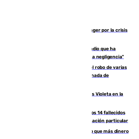
El Barça cancela un amistoso en Tánger por la crisis
en la frontera con Ceuta
El acalde de Niebla cree que el incendio que ha
afectado a dos aldeas se originó "por una negligencia"
Golpe cofrade en Jaén: investigan el robo de varias
joyas de la Virgen de la Fuensanta Coronada de
Alcaudete
Con Málaga exige duplicar los Puntos Violeta en la
Feria de Málaga
La Justicia ofrece a las familias de los 14 fallecidos
en el incendio de Los Gallardos ser acusación particular
Juanlu Sánchez, el sexto canterano que más dinero