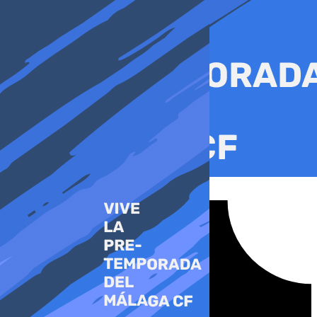
Ir
al
contenido
Tiktok