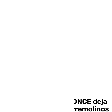
Andalucía
El sorteo diario de la ONCE deja
350.000 euros en Torremolinos