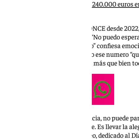
El Sueldazo de la Once deja 240.000 euros e
Concepción
Moreno, que es vendedor de la ONCE desde 2022,
está siempre, a los de siempre”. “No puedo espera
para contárselo a todo el mundo” confiesa emoc
que se alegra que justo haya sido ese numero “qu
haya más gente contenta y está más que bien to
Roberto, sorprendido por la noticia, no puede par
verdad que esto es lo más grande. Es llevar la aleg
concluye el vendedor.
Este sorteo, dedicado al Dí