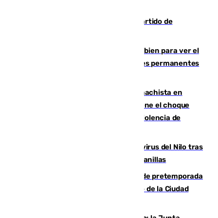
Sigue en directo el Ceuta-Málaga, partido de
pretemporada en 101TV
¿Qué puede pasar si no te proteges bien para ver el
eclipse?: los expertos alertan de lesiones permanentes
de retina
Moreno condena el último crimen machista en
Benahavís mientras el Gobierno mantiene el choque
con la Junta por las competencias de violencia de
género
Málaga refuerza la vigilancia por el virus del Nilo tras
detectar un mosquito positivo en Campanillas
Málaga-Ceuta: cuarto compromiso de pretemporada
de los blanquiazules en busca del Trofeo de la Ciudad
Autónoma