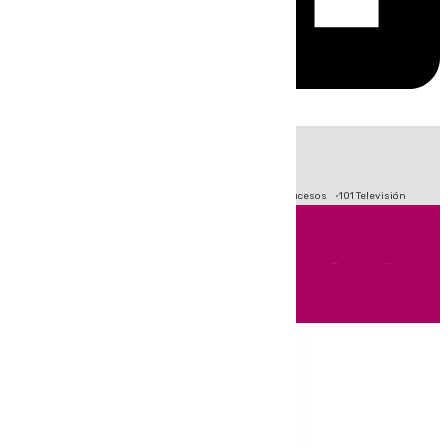
HOY
|
Fútbol
Primera División
Crisis Migratoria en Ceuta
Sucesos
101 Televisión
Andalucía