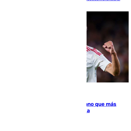
residir los familiares fuera de España
07.08.2026
Juanlu Sánchez, el sexto canterano que más
dinero deja en las arcas del Sevilla