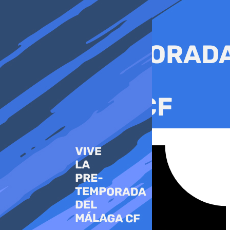
Ir
al
contenido
Tiktok