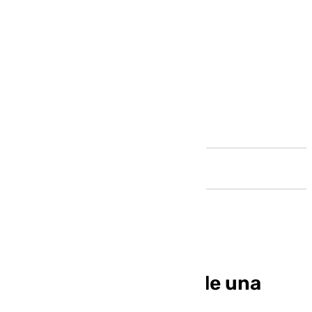
Andalucía
El temor a la llegada de una
nueva DANA deja