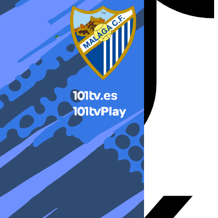
X-twitter