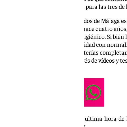
alerta naranja que está prevista para las tres de
Pasear por algunos supermercados de Málaga esta
recuerdo del confinamiento de hace cuatro años,
prioridades más allá del papel higiénico. Si bie
martes han mantenido su actividad con normali
terminado la jornada con estanterías completam
comprobar 101 Televisión a través de vídeos y t
esta tarde a hacer la compra.
https://www.101tv.es/directo-y-ultima-hora-de
activa-alerta-roja-por-lluvias-2/