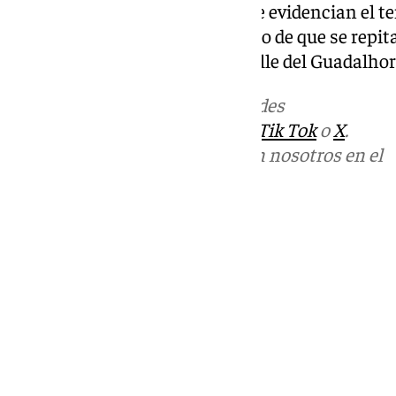
Al fin y al cabo, unos hechos que evidencian el t
quedarse sin previsiones en caso de que se repi
dejado a muchos vecinos del Valle del Guadalhor
Más noticias de
101TV
en las redes
sociales:
Instagram
,
Facebook
,
Tik Tok
o
X
.
Puedes ponerte en contacto con nosotros en el
correo
informativos@101tv.es
Tags:
Últimas noticias