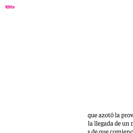
Lynx Devs
martes, 12 noviembre 2024, 21:48
Compartir:
Mientras los daños de la DANA que azotó la pro
siendo visibles, las alarmas por la llegada de u
más alto. Todo ello, a unas horas de que comienc