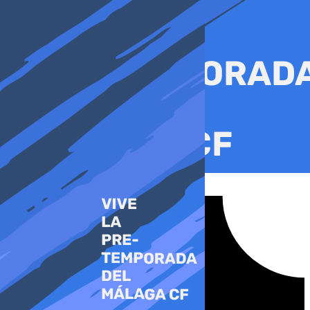
Ir
al
contenido
Tiktok