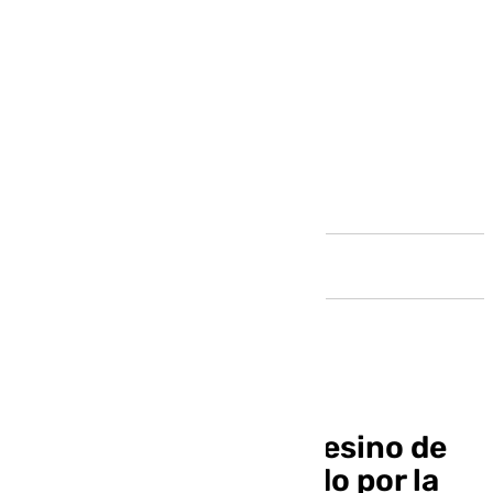
Andalucía
El tercer grado del asesino de
Carpena es enmarcado por la