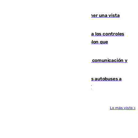
Málaga lidera la tabla con 12 triunfos
Estos son los mejores sitios para tener una vista
privilegiada del eclipse en Andalucía
La Junta da explicaciones y refuerza los controles
tras los falsos positivos de cáncer de colon que
afectaron a 400 malagueños
Fallece Carlos Telmo, histórico de la comunicación y
de las relaciones públicas en Sevilla
Málaga destinará 34 nuevos grandes autobuses a
las líneas de mayor ocupación de la EMT
Lo más visto >
Más noticias