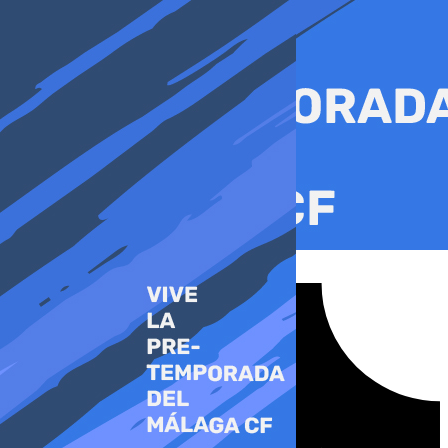
Ir
al
contenido
Tiktok