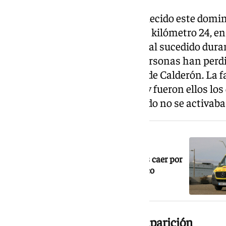
Un motorista de 60 años ha fallecido este doming
carretera A-7000, a la altura del kilómetro 24, e
Málaga. Un siniestro que suma al sucedido dura
domingo, en el que otras tres personas han perdi
barranco a la altura de Cerrado de Calderón. La 
desaparición el pasado sábado y fueron ellos lo
que el protocolo por desaparecido no se activab
NOTICIA RELACIONADA
Mueres tres personas en Málaga tras caer por
un barranco en un accidente de tráfico
Su familia denunció su desaparición