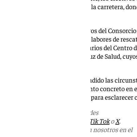
hallazgo en una zona cercana a la carretera, do
al cuerpo de la víctima.
Hasta el lugar acudieron efectivos del Consorci
Málaga, que participaron en las labores de resca
desplazaron los servicios sanitarios del Centro 
perteneciente al Servicio Andaluz de Salud, cuyo
fallecimiento del hombre.
Por el momento, no han trascendido las circunst
produjo el siniestro ni el momento concreto en e
la vía. Las autoridades trabajan para esclarecer 
Más noticias de
101TV
en las redes
sociales:
Instagram
,
Facebook
,
Tik Tok
o
X
.
Puedes ponerte en contacto con nosotros en el