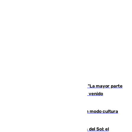
Un testimonio del colapso en Ceuta: "La mayor parte
de los que han venido son víctimas, han venido
engañados"
Torrenueva Costa pone el verano en modo cultura
con actividades para todos los públicos
Este es el palmarés del Trofeo Costa del Sol: el