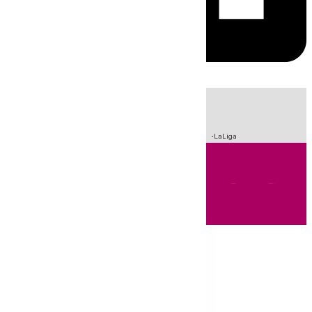
HOY
|
Sucesos
Incendios
Crisis Migratoria en Ceuta
Fútbol
LaLiga
Andalucía