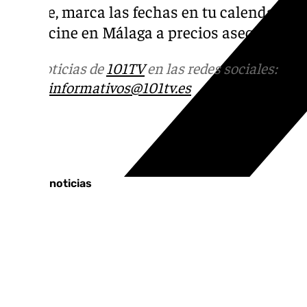
Así que, marca las fechas en tu calendario y
mejor cine en Málaga a precios asequibles.
Más noticias de
101TV
en las redes sociales:
Ins
correo
informativos@101tv.es
Tags:
Últimas noticias