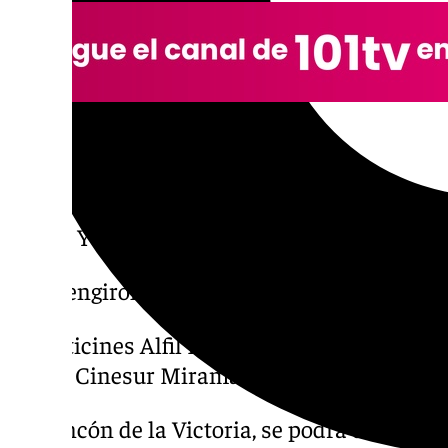
– Mk2 Cinesur Málaga Nostrum.
– Multicines Rosaleda.
– Cine Yelmo Plaza Mayor.
– Cine Yelmo Vialia Málaga.
En Fuengirola, estarán disponibles dos:
– Multicines Alfil Fuengirola.
– Mk2 Cinesur Miramar.
En Rincón de la Victoria, se podrá disfrutar 