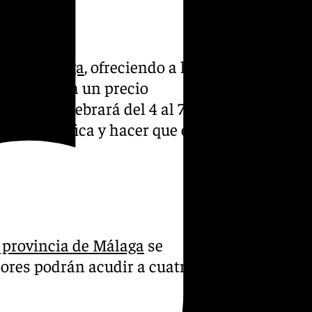
más a
Málaga
, ofreciendo a los
 películas a un precio
 que se celebrará del 4 al 7
nematográfica y hacer que el
provincia de Málaga
se
adores podrán acudir a cuatro