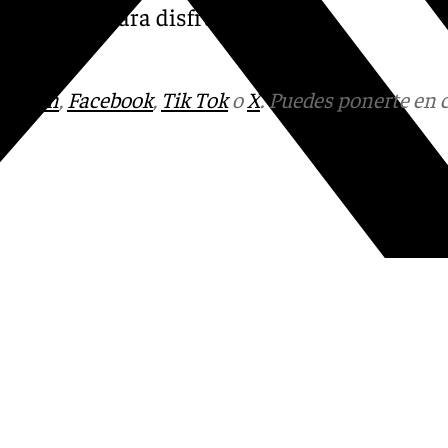
 prepárate para disfrutar del
tagram
,
Facebook
,
Tik Tok
o
X
. Puedes ponerte en 