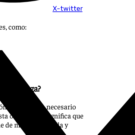
X-twitter
es, como:
e en Málaga?
ón es que no es necesario
ta oferta. Esto significa que
ne de manera sencilla y