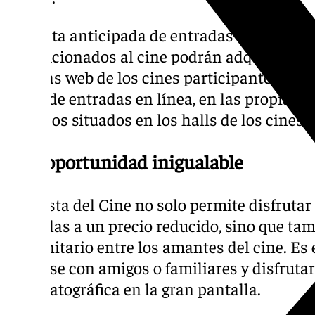
La venta anticipada de entradas comenzará 
Los aficionados al cine podrán adquirir sus 
páginas web de los cines participantes, me
venta de entradas en línea, en las propias ta
quioscos situados en los halls de los cines.
Una oportunidad inigualable
La Fiesta del Cine no solo permite disfruta
películas a un precio reducido, sino que t
comunitario entre los amantes del cine. Es
reunirse con amigos o familiares y disfruta
cinematográfica en la gran pantalla.