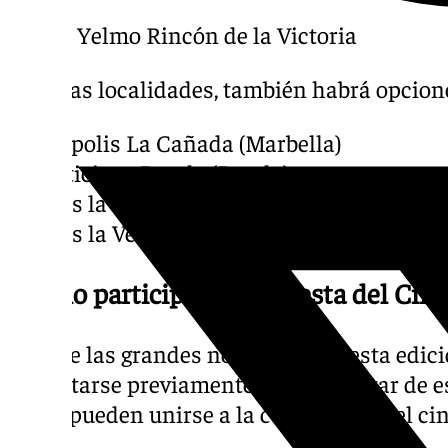
– Cine Yelmo Rincón de la Victoria
En otras localidades, también habrá opcion
– Kinepolis La Cañada (Marbella)
– Multicines Ronda (Ronda)
– Cines la Verónica (Vélez Málaga)
– Cines la Verónica (Antequera)
¿Cómo participar en la Fiesta del Cin
Una de las grandes novedades de esta edici
acreditarse previamente para disfrutar de es
todos pueden unirse a la celebración del ci
rápida.