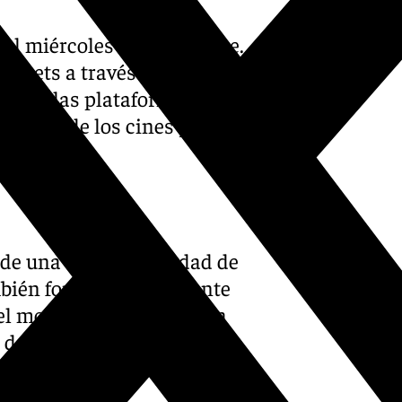
el miércoles 30 de octubre.
tickets a través de las
diante las plataformas de
quillas de los cines y en los
r de una amplia variedad de
ambién fomenta el ambiente
 el momento perfecto para
r de una experiencia